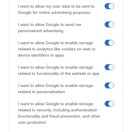
I want to allow my user data to be sent to
Google for online advertising purposes.
I want to allow Google to send me
personalized advertising.
I want to allow Google to enable storage
related to analytics like cookies on web or
device identifiers in apps.
I want to allow Google to enable storage
Chi Siamo
Contatti
Redazione
Collabora
LinkedIn
related to functionality of the website or app.
I want to allow Google to enable storage
related to personalization.
I want to allow Google to enable storage
© 2026 Lavoro e Diritti
related to security, including authentication
Testata giornalistica registrata al Tribunale di Larino al n° 511 del 4
functionality and fraud prevention, and other
agosto 2018 – Direttore Responsabile Antonio Maroscia
user protection.
P. IVA 01669200709