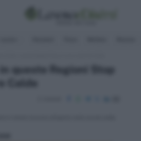
Lavoro
Pensioni
Fisco
Welfare
Risorse
za Caldo, in queste Regioni Stop al Lavoro nelle Ore Calde
in queste Regioni Stop
re Calde
Condividi
ni è vietato lavorare all’aperto nelle ore più calde.
ritti