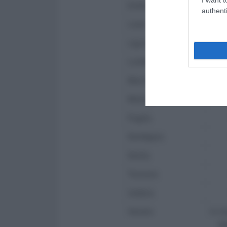
Emilia-Romagna
authenti
Lazio
Liguria
Lombardia
Marche
Molise
Puglia
Sardegna
Sicilia
Toscana
Umbria
Veneto
In t
(d