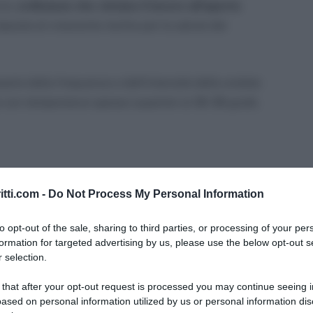
rre,
ordinanze che vietano il lavoro all’aperto
isposta al crescente rischio per la salute dei
arie dalla frequenza e dall’intensità delle ondate
 con temperature spesso superiori ai 36-38 gradi,
do
itti.com -
Do Not Process My Personal Information
: la mappa aggiornata
e sapere quando scatta il divieto
to opt-out of the sale, sharing to third parties, or processing of your per
formation for targeted advertising by us, please use the below opt-out s
 selection.
i paradigma
 that after your opt-out request is processed you may continue seeing i
ased on personal information utilized by us or personal information dis
anze Caldo