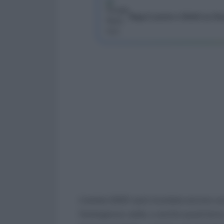
Segui Lavoro e Diritti su G
L’estate 2025 sarà ricordata ancora un
l’emergenza caldo, e anche quest’anno,