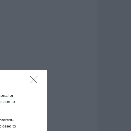
sonal or
ection to
nterest-
closed to