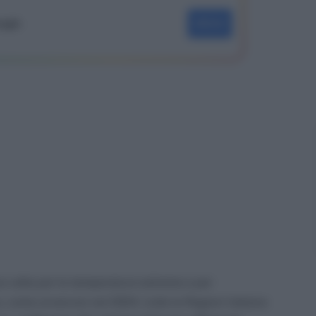
oogle
SEGUI
a volta per le temperature estreme e per
 come avvenuto nel 2024, tutte le Regioni italiane