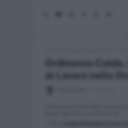
WhatsApp
YouTube
TikTok
Facebook
X
Google
(Twitter)
News
Lavoro e Diritti
»
Leggi, normativa e prassi
»
Ordinan
Ordinanza Caldo, 
al Lavoro nelle O
Antonio Maroscia
3 Luglio 2025
Ordinanze anti-caldo 2025: in quali Regio
Mappa aggiornata e indicazioni utili.
>> Vai al
Canale WhatsApp di Lavoro e Di