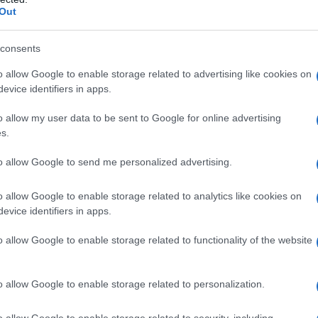
Out
er la tutela dei lavoratori è tempo di superare il
consents
o allow Google to enable storage related to advertising like cookies on
evice identifiers in apps.
o allow my user data to be sent to Google for online advertising
nti-caldo: la mappa aggiornata
s.
to allow Google to send me personalized advertising.
dinanza
Fascia oraria
Durata
attiva
vietata
o allow Google to enable storage related to analytics like cookies on
evice identifiers in apps.
Sì
12:30 – 16:00
Fino al 31/08
o allow Google to enable storage related to functionality of the website
Sì
12:30 – 16:00
Fino al 31/08
Sì
12:30 – 16:00
Fino al 31/08
o allow Google to enable storage related to personalization.
Sì
12:30 – 16:00
Fino al 31/08
o allow Google to enable storage related to security, including