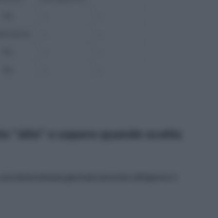
No
—
—
efinizione
—
—
No
—
—
No
—
—
io “alto” e sapere quando scatta
 una determinata giornata lavorare all’aperto è