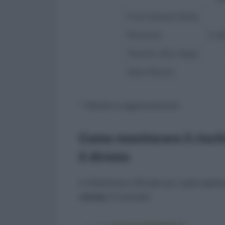
Friuli-Venezia Giulia
Piemonte
In d
Trentino-Alto Adige
Valle d’Aosta
* Tabella in aggiornamento
Come monitorare il risch
il divieto
Il riferimento ufficiale per capire
se in
vietato
è il portale: