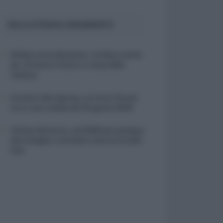
SULLO STESSO ARGOMENTO
NASpI con le dimissioni, via libera anche
per chi lascia il lavoro a causa della
violenza
Incentivi alle imprese, arriva la riforma:
ecco cosa cambia dal 18 agosto 2026
Vittime del lavoro, nel 2026 più sostegno
alle famiglie: contributi e borse di studio
Inail