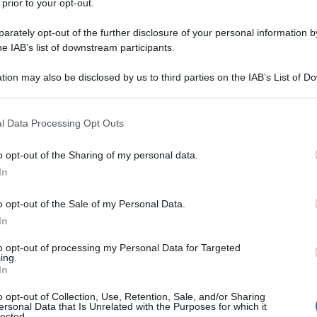
 prior to your opt-out.
rately opt-out of the further disclosure of your personal information by
ttività lavorative fisiche intense all’aperto, in
he IAB’s list of downstream participants.
tion may also be disclosed by us to third parties on the IAB’s List of 
 that may further disclose it to other third parties.
 that this website/app uses one or more Google services and may gath
l Data Processing Opt Outs
including but not limited to your visit or usage behaviour. You may click 
erti
 to Google and its third-party tags to use your data for below specifi
o opt-out of the Sharing of my personal data.
ogle consent section.
e del verde
In
o opt-out of the Sale of my Personal Data.
lmente quella
dalle 12:30 alle 16:00
, ma può
In
ello di allerta climatica.
to opt-out of processing my Personal Data for Targeted
ing.
iorni in cui viene rilevato un “rischio alto” per
In
blicate quotidianamente sul sito ufficiale
o opt-out of Collection, Use, Retention, Sale, and/or Sharing
ersonal Data that Is Unrelated with the Purposes for which it
lected.