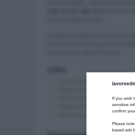
hanno introdotto, o stanno per introdu
nelle ore più calde
della giornata, in r
lavoratori esposti al sole.
Le Ordinanze Caldo si sono rese necess
di calore che stanno colpendo il Paese
anche in zone collinari e interne.
Indice:
Cosa prevedono le Ordinanze Cal
lavoroedir
Regioni con ordinanza anti-caldo
Come monitorare il rischio “alto” 
If you wish 
sensitive in
Deroghe e obblighi organizzativi
confirm your
Un’estate che segna un cambio d
Please note
based ads b
Cosa prevedono le Ordin