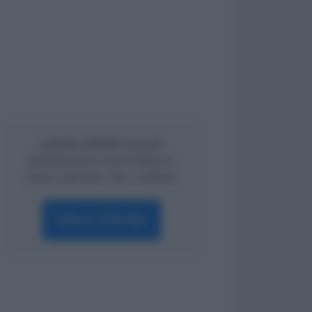
Lavoro e Diritti
risponde
gratuitamente ai tuoi dubbi su:
lavoro, pensioni, fisco, welfare.
PARLA CON NOI