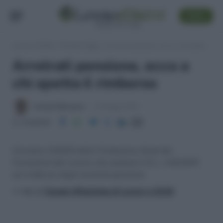
SEGUI
Lavoro e Diritti
»
Pensioni Oggi
»
Arretrati pensione, ecco a chi spetta il rimborso
Arretrati pensione, ecco a
chi spetta il rimborso
Antonio Maroscia
27 Maggio 2015
Condividi
Circolare 12/2015 della Fondazione Studi dei
Consulenti del Lavoro che analizza il D.L. n.65/2015
sul rimborso degli arretrati pensione
>> Vai al
Canale WhatsApp di Lavoro e Diritti