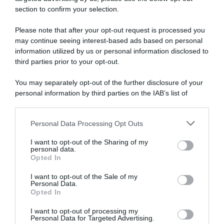
SULLO STESSO ARGOMENTO
section to confirm your selection.
Please note that after your opt-out request is processed you
NASpI con le dimissioni, via libera anche per chi lascia il
may continue seeing interest-based ads based on personal
lavoro a causa della violenza
information utilized by us or personal information disclosed to
third parties prior to your opt-out.
Incentivi alle imprese, arriva la riforma: ecco cosa
cambia dal 18 agosto 2026
You may separately opt-out of the further disclosure of your
personal information by third parties on the IAB’s list of
Vittime del lavoro, nel 2026 più sostegno alle famiglie:
downstream participants.
contributi e borse di studio Inail
Personal Data Processing Opt Outs
This information may also be disclosed by us to third parties
on the IAB’s List of Downstream Participants that may further
I want to opt-out of the Sharing of my
disclose it to other third parties.
Lavoro e Diritti
risponde gratuitamente ai tuoi
personal data.
Opted In
dubbi su: lavoro, pensioni, fisco, welfare.
Please note that this website/app uses one or more Google
services and may gather and store information including but
I want to opt-out of the Sale of my
Personal Data.
not limited to your visit or usage behaviour. You may click to
PARLA CON NOI
Opted In
grant or deny consent to Google and its third-party tags to
use your data for below specified purposes in below Google
I want to opt-out of processing my
consent section.
Personal Data for Targeted Advertising.