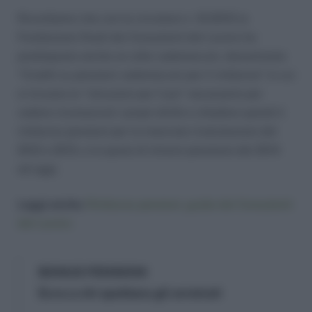
Ricordiamo che con la circolare n. 10/2015 la
Fondazione Studi dei Consulenti del Lavoro ha
predisposto anche un utile vademecum, denominato
“Crediti su pensioni vademecum per il rimborso” in cui
si trovano le “istruzioni per l’uso” necessarie per
vedere riconosciuti i propri diritti e chiedere quindi il
rimborso pensioni per la mancata rivalutazione del
2012 e 2013, e la quota di minore pensione dal 2014
ad oggi.
Leggi anche:
Rimborso pensioni, guida dei Consulenti
del Lavoro
BONUS PENSIONI
Ecco a chi spettano gli arretrati