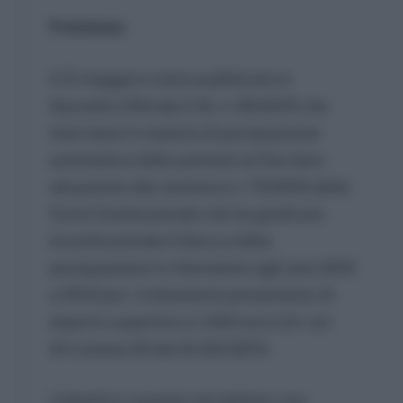
Premessa
Il 21 maggio è stato pubblicato in
Gazzetta Ufficiale il DL n. 65/2015 che
interviene in materia di perequazione
automatica delle pensioni al fine dare
attuazione alla sentenza n. 70/2015 della
Corte Costituzionale che ha giudicato
incostituzionale il blocco della
perequazione in riferimento agli anni 2012
e 2013 per i trattamenti pensionistici di
importo superiore a 1.443 euro (cfr. art.
24 comma 25 del Dl 201/2011).
L’obiettivo consiste nel definire una