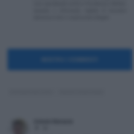
sono specializzato anche in Previdenza e Welfare,
aiutando e informando migliaia di lavoratori
attraverso il sito e i canali social collegati.
MOSTRA I COMMENTI
Consulenti del Lavoro
Pensioni ultime notizie
Antonio Maroscia
Website
LinkedIn