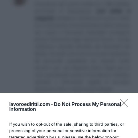
Consulente del Lavoro iscritto al n. 238 dell'albo
provinciale di Campobasso
[
Link all'albo di
categoria
]
, fondatore e direttore di Lavoro e Diritti.
D.U. in Economia e Amministrazione delle Imprese
(eq. Laurea in Economia Aziendale) conseguito
presso l'Università degli Studi di Teramo. Iscritto
nell'elenco speciale dell'Albo dei Giornalisti del
Molise. Da quasi venti anni mi occupo di gestione
del personale soprattutto per aziende medio
piccole e per i più disparati settori. Negli anni mi
sono specializzato anche in Previdenza e Welfare,
aiutando e informando migliaia di lavoratori
attraverso il sito e i canali social collegati.
lavoroediritti.com -
Do Not Process My Personal
Information
If you wish to opt-out of the sale, sharing to third parties, or
processing of your personal or sensitive information for
targeted advertising by us, please use the below opt-out