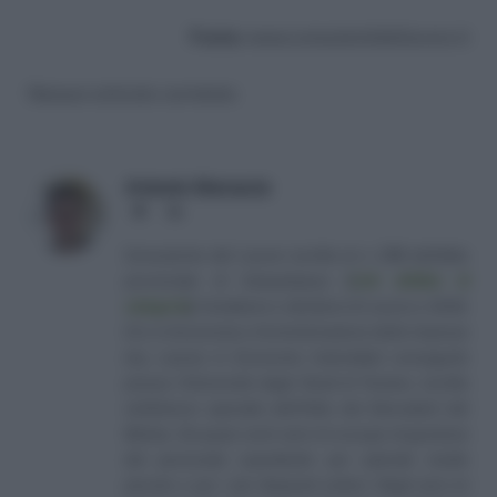
Fonte:
www.consulentidellavoro.it
Nessun articolo correlato
Antonio Maroscia
Website
LinkedIn
Consulente del Lavoro iscritto al n. 238 dell'albo
provinciale di Campobasso
[
Link all'albo di
categoria
]
, fondatore e direttore di Lavoro e Diritti.
D.U. in Economia e Amministrazione delle Imprese
(eq. Laurea in Economia Aziendale) conseguito
presso l'Università degli Studi di Teramo. Iscritto
nell'elenco speciale dell'Albo dei Giornalisti del
Molise. Da quasi venti anni mi occupo di gestione
del personale soprattutto per aziende medio
piccole e per i più disparati settori. Negli anni mi