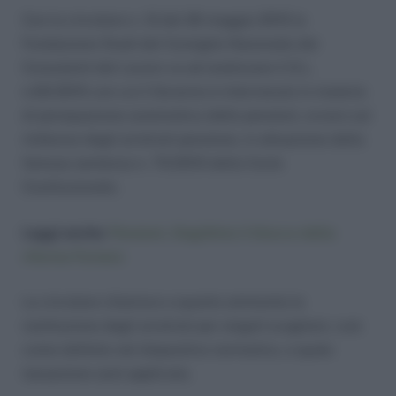
Con la circolare n. 12 del 26 maggio 2015 la
Fondazione Studi del Consiglio Nazionale dei
Consulenti del Lavoro va ad analizzare il D.L.
n.65/2015 con cui il Governo è intervenuto in materia
di perequazione automatica delle pensioni, ovvero sul
rimborso degli arretrati pensione, in attuazione della
famosa sentenza n. 70/2015 della Corte
Costituzionale.
Leggi anche:
Pensioni, illegittimo il blocco della
riforma Fornero
La circolare chiarisce a quanto ammonta la
restituzione degli arretrati per singoli scaglioni, così
come definito nel dispositivo normativo, e quale
tassazione sarà applicata.