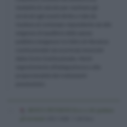
modalità di calcolo per restituire gli
arretrati agli aventi diritto e tale da
risultare al contempo rispondente sia alle
esigenze di equilibrio della spesa
pubblica (esigenze tra l’altro di rilevanza
costituzionale) sia ai principi enunciati
dalla Corte Costituzionale, riferiti
segnatamente all’adeguatezza e alla
proporzionalità dei trattamenti
pensionistici.
BONUS PENSIONI Ecco a chi spettano
gli arretrati
(285,5 KiB, 7.140 hits)