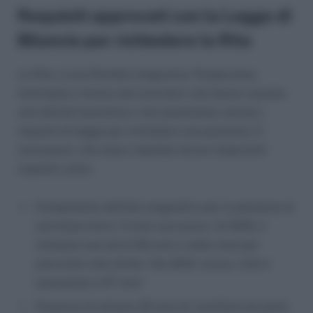
Requisiti approvati con la Legge di
Bilancio per richiedere la Rita
La Rita, è una Rendita Integrativa Temporanea
Anticipata a favore dei lavoratori che hanno cessato
una attività lavorativa e non presentano ancora i
requisiti di legge per richiedere una pensione. E’
necessario, che siano rispettati alcuni importanti
requisiti come:
Compimento dell’età anagrafica per la pensione di
vecchiaia entro i 5 anni successivi. Al 2018, è
richiesta una età di 66 anni e sette mesi per
esercitare tale diritto. Dal 2019, invece, l’età è
aumentata a 67 anni.
Presenza di almeno 20 anni di contributi da parte