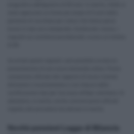
anagrafico obbligatorio di 63 anni. In merito, infatti, è
stato approvato un limite più ampio di 5 anni dalla
pensione di vecchiaia per coloro che hanno perso
lavoro in tale arco temporale. Confermati, invece, i
requisiti sui contributi previdenziali, ovvero un minimo
di 20.
Accertati questi requisiti, sarà possibile avviare la
presentazione di una nuova domanda online. Previa
cessazione ufficiale del rapporto di lavoro tramite
dimissioni o licenziamento e con rilascio della
certificazione Inps per l’accesso all’Ape volontaria. Si
attendono, in merito, anche comunicazioni ufficiali
rispetto alle procedure da attivare in merito.
Novità pensioni Legge di Bilancio