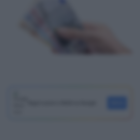
Segui Lavoro e Diritti su Google
SEGUI