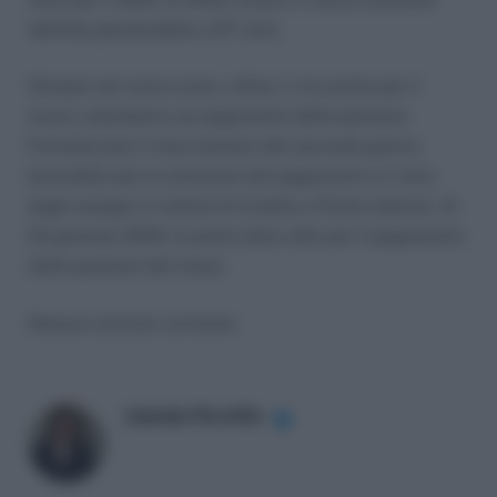
dell’età pensionabile a 67 anni.
Sempre nel nuovo anno, infine, il via anche per il
nuovo calendario sui pagamenti delle pensioni.
Formalizzato il meccanismo del secondo giorno
bancabile per le emissioni dei pagamenti e il ritiro
degli assegni in Istituti di Credito e Poste Italiane. Al
03 gennaio 2018, la prima data utile per il pagamento
delle pensioni del mese.
Nessun articolo correlato
Iolanda Piccirillo
✔