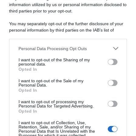
information utilized by us or personal information disclosed to
third parties prior to your opt-out.
Pagamenti INPS agosto 2026, calendario aggiornato:
quando arrivano Assegno Unico, ADI e NASpI
You may separately opt-out of the further disclosure of your
personal information by third parties on the IAB’s list of
Carta d’identità cartacea, dal 3 agosto cambia (quasi)
downstream participants.
tutto: ecco quando non vale più
Personal Data Processing Opt Outs
This information may also be disclosed by us to third parties
on the IAB’s List of Downstream Participants that may further
I want to opt-out of the Sharing of my
Lavoro e Diritti
risponde gratuitamente ai tuoi
disclose it to other third parties.
personal data.
dubbi su: lavoro, pensioni, fisco, welfare.
Opted In
Please note that this website/app uses one or more Google
services and may gather and store information including but
I want to opt-out of the Sale of my
Personal Data.
not limited to your visit or usage behaviour. You may click to
PARLA CON NOI
Opted In
grant or deny consent to Google and its third-party tags to
use your data for below specified purposes in below Google
I want to opt-out of processing my
consent section.
Personal Data for Targeted Advertising.
Opted In
I want to opt-out of Collection, Use,
Retention, Sale, and/or Sharing of my
Personal Data that Is Unrelated with the
Purposes for which it was collected.