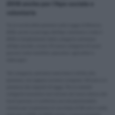
2018 anche per l’Ape sociale e
volontaria
Tra le novità delle pensioni sulla Legge di Bilancio
2018, anche la proroga dell’Ape volontaria a tutto il
2019 e l’ampliamento delle categorie ammesse
all’Ape sociale, ovvero 15 nuove categorie di lavori
gravosi come marittimi, pescatori, agricoltori e
siderurgici.
Tali categorie, potranno esercitare il diritto alla
pensione, non appena avranno compiuto i 63 anni e in
presenza dei requisiti di legge. Per le restanti
categorie lavorative non incluse nel nuovo elenco dei
lavori gravosi, si conferma una età pensionabile
minima per la pensione di vecchiaia di 66 anni e sette
mesi per il 2018. Al 2019, invece, il nuovo aumento