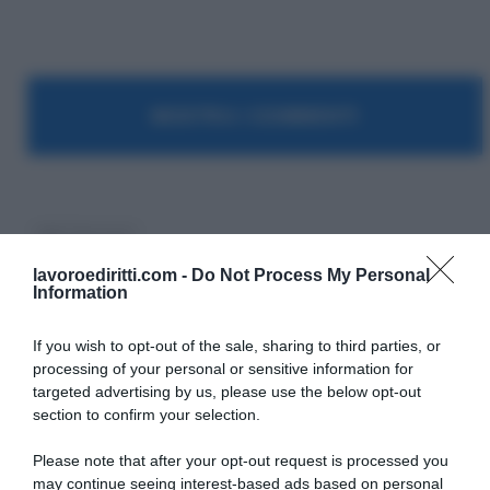
MOSTRA I COMMENTI
ABC Pensioni
lavoroediritti.com -
Do Not Process My Personal
Information
If you wish to opt-out of the sale, sharing to third parties, or
processing of your personal or sensitive information for
targeted advertising by us, please use the below opt-out
SULLO STESSO ARGOMENTO
section to confirm your selection.
Please note that after your opt-out request is processed you
Vittime del lavoro, nel 2026 più sostegno alle famiglie:
may continue seeing interest-based ads based on personal
contributi e borse di studio Inail