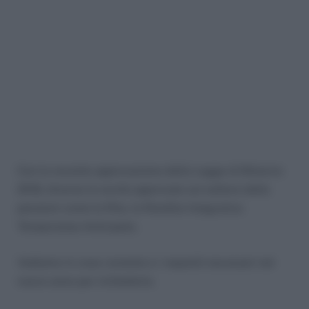
Con la recente approvazione della Legge di Bilancio
2018, diverse le novità approvate sul settore delle
pensioni come la Rita, la Rendita Integrativa
Temporanea Anticipata.
Vediamo in cosa consiste e i requisiti necessari nel
nuovo anno per richiederla.