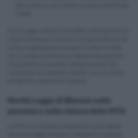
del lavoratore che richiede l’accesso alla RITA per
il 2018.
Con la Legge di Bilancio del 2018, la Rita diventa una
misura strutturale a favore di chi è già iscritto ad una
forma complementare e ha perso il lavoro in tarda
età. Lo scopo è di favorire un ingresso più graduale
alla pensione di vecchiaia, essendo prossimi alla
maturazione del suddetto requisito, con una misura
più specifica approvata al riguardo.
Novità Legge di Bilancio sulle
pensioni e sulla misura della RITA
La RITA, si arricchisce di importanti novità rispetto
alla nuova legge di Bilancio, abolendo un requisito