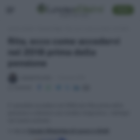
SEGUI
Lavoro e Diritti
»
Pensioni Oggi
»
Rita, ecco come accedervi nel 2018 prima della pensione
Rita, ecco come accedervi
nel 2018 prima della
pensione
Iolanda Piccirillo
2 Gennaio 2018
Condividi
E' possibile accedere nel 2018 alla Rita prima della
pensione e ottenere una rendita integrativa. I dettagli
nel nostro articolo.
>> Vai al
Canale WhatsApp di Lavoro e Diritti