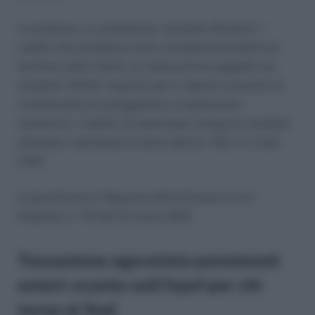
In sostanza, si considerano “prodotti all’estero” i
redditi che sarebbero stati considerati prodotti nel
territorio dello Stato, se realizzati da soggetti non
residenti. Difatti, l’opzione per il regime consente al
contribuente di assoggettare a imposizione
sostitutiva, i redditi, di qualunque categoria, prodotti
all’estero, individuati ai sensi dell’art. 165, co. 2 del
TUIR.
A specificarlo è l’Agenzia delle Entrate con la
Risposta n. 170 del 10 marzo 2021.
Tassazione agevolata pensionati
esteri: sconto sull’Irpef per chi
torna al Sud