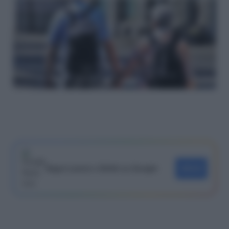
Segui Lavoro e Diritti su Google
SEGUI