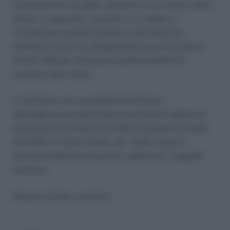
L’ordinamento accoglie, pertanto, il cd. criterio della
lettura “a specchio”, secondo cui i redditi si
considerano prodotti all’estero sulla base dei
medesimi criteri di collegamento enunciati dall’art.
23 del TUIR per individuare quelli prodotti nel
territorio dello Stato.
In definitiva, non è possibile beneficiare
dell’applicazione dell’imposta sostitutiva laddove il
pensionato sia titolare di redditi di pensione erogati
dall’INPS di fonte italiana, per i quali valgono i
principi ordinari di tassazione vigenti per i soggetti
residenti.
Nessun articolo correlato