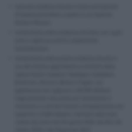
mancata residenza fiscale in Italia nei 5 periodi
d’imposta precedenti a quello in cui l’opzione
diviene efficace;
trasferimento della residenza da Paesi con i quali
sono in vigore accordi di cooperazione
amministrativa;
trasferimento della propria residenza fiscale in
uno dei Comuni appartenenti al territorio delle
regioni Sicilia, Calabria, Sardegna, Campania,
Basilicata, Abruzzo, Molise e Puglia, con
popolazione non superiore a 20.000 abitanti.
L’agevolazione vale anche se il pensionato si
trasferisce in uno dei Comuni con popolazione non
superiore a 3.000 abitanti, rientranti nelle zone
colpite dal sisma del 24 agosto 2016, del 26 e 30
ottobre 2016 e del 18 gennaio 2017.