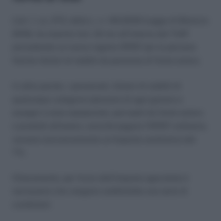
L’art. 1, co. 273, della L. n. 145/2018 (Legge di Bilancio
2019), ha inserito l’art. 24-ter all’interno del TUIR
prevedendo un nuovo regime IRPEF per le persone
fisiche titolari di redditi da pensione di fonte estera.
In altre parole, i pensionati, titolari di redditi di
qualunque categoria (pensioni di ogni genere e
assegni a esse equiparate), percepiti da fonte estera
o prodotti all’estero, anziché pagare l’IRPEF ordinaria,
versano esclusivamente un’imposta sostitutiva del
7%.
Chiaramente, per fruire dell’imposta agevolata è
necessario che vengano soddisfatte una serie di
condizioni: