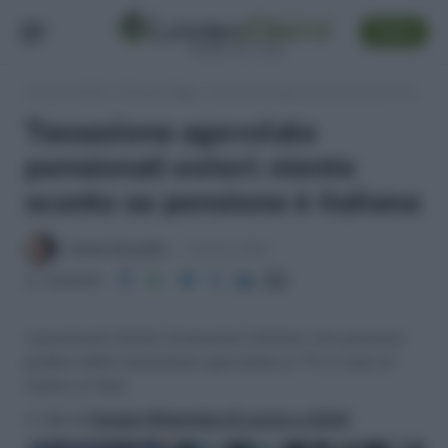
SEGUI
Lavoro e Diritti
»
Pensioni Oggi
»
Tassazione agevolata pensionati esteri: niente sconto se pensione è italiana
Tassazione agevolata
pensionati esteri: niente
sconto se pensione è italiana
Daniele Bonaddio
15 Marzo 2021
Condividi
I pensionati titolari di pensioni italiane, non possono
godere della tassazione agevolata al 7% in caso di
rientro al Sud.
>> Vai al
Canale WhatsApp di Lavoro e Diritti