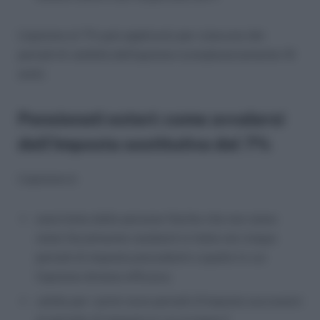
L’opzione al 7% può applicarsi per ciascuno dei
periodi di validità dell’opzione (complessivamente 10
anni).
Pensionati esteri: come avvalersi
dell’imposta sostitutiva del 7%
L’opzione è:
esercitata dalle persone fisiche che non siano
state fiscalmente residenti in Italia nei cinque
periodi di imposta precedenti a quello in cui
l’opzione diviene efficace;
valida per i primi nove periodi d’imposta successivi