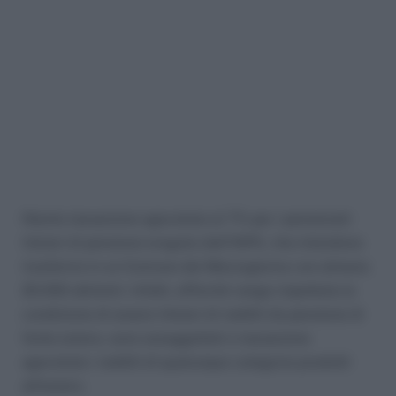
Niente tassazione agevolata al 7% per i pensionati
titolari di pensione erogata dall’INPS, che intendono
trasferirsi in un Comune del Mezzogiorno con almeno
20.000 abitanti. Infatti, affinché venga rispettata la
condizione di essere titolari di redditi da pensione di
fonte estera, sono assoggettati a tassazione
agevolata i redditi di qualunque categoria prodotti
all’estero.