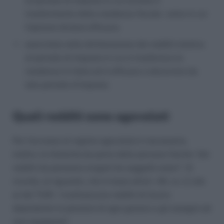
al periodo di imposta in cui avviene il
trasferimento della residenza fiscale – anno in cui
l’opzione diviene efficace;
esercitata nella dichiarazione dei redditi relativa
al periodo di imposta in cui si trasferisce la
residenza in Italia ed è efficace a decorrere da
tale periodo d’imposta.
Quali redditi sono agevolati
Per l’accesso al regime agevolato è necessaria,
inoltre, la titolarità da parte delle persone fisiche “dei
redditi da pensione erogati da soggetti esteri”. Si
ricorda, al riguardo, che in base all’art. 49, co. 2, lett.
a) del TUIR, “costituiscono redditi di lavoro
dipendente le pensioni di ogni genere e gli assegni ad
essi equiparati”.