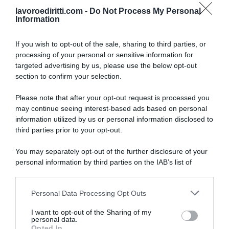
lavoroediritti.com -
Do Not Process My Personal
Information
If you wish to opt-out of the sale, sharing to third parties, or
processing of your personal or sensitive information for
targeted advertising by us, please use the below opt-out
section to confirm your selection.
SULLO STESSO ARGOMENTO
Please note that after your opt-out request is processed you
may continue seeing interest-based ads based on personal
NASpI con le dimissioni, via libera anche per chi lascia il
information utilized by us or personal information disclosed to
lavoro a causa della violenza
third parties prior to your opt-out.
Incentivi alle imprese, arriva la riforma: ecco cosa
You may separately opt-out of the further disclosure of your
cambia dal 18 agosto 2026
personal information by third parties on the IAB’s list of
downstream participants.
Vittime del lavoro, nel 2026 più sostegno alle famiglie:
contributi e borse di studio Inail
Personal Data Processing Opt Outs
This information may also be disclosed by us to third parties
on the IAB’s List of Downstream Participants that may further
I want to opt-out of the Sharing of my
disclose it to other third parties.
personal data.
Lavoro e Diritti
risponde gratuitamente ai tuoi
Opted In