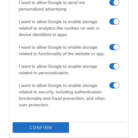
I want to allow Google to send me
personalized advertising.
I want to allow Google to enable storage
related to analytics like cookies on web or
device identifiers in apps.
I want to allow Google to enable storage
Chi Siamo
Contatti
Redazione
Collabora
LinkedIn
related to functionality of the website or app.
I want to allow Google to enable storage
related to personalization.
I want to allow Google to enable storage
© 2026 Lavoro e Diritti
related to security, including authentication
Testata giornalistica registrata al Tribunale di Larino al n° 511 del 4
functionality and fraud prevention, and other
agosto 2018 – Direttore Responsabile Antonio Maroscia
user protection.
P. IVA 01669200709
CONFIRM