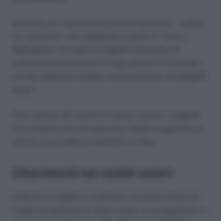
Pertanto, per espressa previsione normativa, i redditi
da “pensione” sono equiparati a quelli di “lavoro
dipendente”. Si tratta di soggetti destinatari di
trattamenti pensionistici di ogni genere e di assegni
ad essi equiparati erogati esclusivamente da soggetti
esteri.
Sono esclusi dal regime in esame, invece, i soggetti
non residenti che percepiscono redditi erogati da un
istituto di previdenza residente in Italia.
Chiarimenti sui redditi esteri
Affinché si rispetti la condizione di essere titolari di
redditi da pensione di fonte estera, si assoggettano a