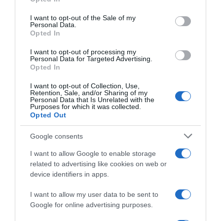
Please note that this website/app uses one or more Google
dubbi su: lavoro, pensioni, fisco, welfare.
services and may gather and store information including but
I want to opt-out of the Sale of my
Personal Data.
not limited to your visit or usage behaviour. You may click to
Opted In
grant or deny consent to Google and its third-party tags to
PARLA CON NOI
use your data for below specified purposes in below Google
I want to opt-out of processing my
consent section.
Personal Data for Targeted Advertising.
Opted In
I want to opt-out of Collection, Use,
Retention, Sale, and/or Sharing of my
Personal Data that Is Unrelated with the
Purposes for which it was collected.
Opted Out
Google consents
I want to allow Google to enable storage
related to advertising like cookies on web or
device identifiers in apps.
I want to allow my user data to be sent to
Google for online advertising purposes.