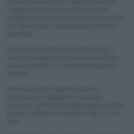
tassazione opzionale al 7% i redditi di qualunque
categoria prodotti all’estero. Trattasi di redditi
individuati secondo i criteri reciproci a quelli previsti
dal TUIR per rilevare i redditi prodotti nel territorio
dello Stato.
In sostanza, si considerano “prodotti all’estero” i
redditi che sarebbero stati considerati prodotti nel
territorio dello Stato, se realizzati da soggetti non
residenti.
Infatti, l’opzione per il regime consente al
contribuente di assoggettare a imposizione
sostitutiva, i redditi, di qualunque categoria, prodotti
all’estero, individuati ai sensi dell’art. 165, co. 2 del
TUIR.