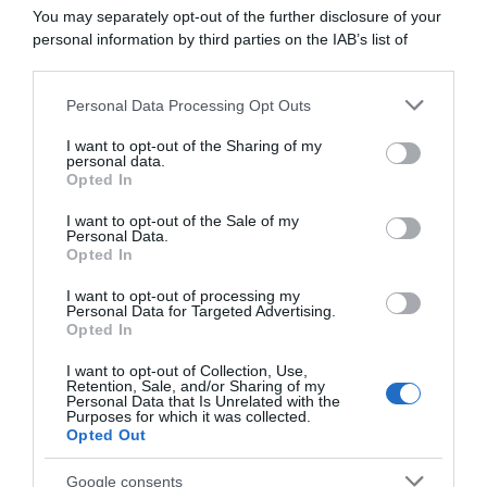
Incentivi alle imprese, arriva la riforma: ecco cosa
You may separately opt-out of the further disclosure of your
cambia dal 18 agosto 2026
personal information by third parties on the IAB’s list of
downstream participants.
Vittime del lavoro, nel 2026 più sostegno alle famiglie:
contributi e borse di studio Inail
Personal Data Processing Opt Outs
This information may also be disclosed by us to third parties
on the IAB’s List of Downstream Participants that may further
I want to opt-out of the Sharing of my
disclose it to other third parties.
personal data.
Lavoro e Diritti
risponde gratuitamente ai tuoi
Opted In
Please note that this website/app uses one or more Google
dubbi su: lavoro, pensioni, fisco, welfare.
services and may gather and store information including but
I want to opt-out of the Sale of my
Personal Data.
not limited to your visit or usage behaviour. You may click to
Opted In
grant or deny consent to Google and its third-party tags to
PARLA CON NOI
use your data for below specified purposes in below Google
I want to opt-out of processing my
consent section.
Personal Data for Targeted Advertising.
Opted In
I want to opt-out of Collection, Use,
Retention, Sale, and/or Sharing of my
Personal Data that Is Unrelated with the
Purposes for which it was collected.
Opted Out
Google consents