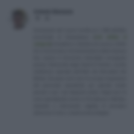
Antonio Maroscia
Website
LinkedIn
Consulente del Lavoro iscritto al n. 238 dell'albo
provinciale di Campobasso
[
Link all'albo di
categoria
]
, fondatore e direttore di Lavoro e Diritti.
D.U. in Economia e Amministrazione delle Imprese
(eq. Laurea in Economia Aziendale) conseguito
presso l'Università degli Studi di Teramo. Iscritto
nell'elenco speciale dell'Albo dei Giornalisti del
Molise. Da quasi venti anni mi occupo di gestione
del personale soprattutto per aziende medio
piccole e per i più disparati settori. Negli anni mi
sono specializzato anche in Previdenza e Welfare,
aiutando e informando migliaia di lavoratori
attraverso il sito e i canali social collegati.