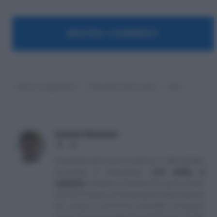
MOSTRA I COMMENTI
Bonus e pagamenti
Consulenti del Lavoro
PMI
Antonio Maroscia
Website
LinkedIn
Consulente del Lavoro iscritto al n. 238 dell'albo
provinciale di Campobasso
[
Link all'albo di
categoria
]
, fondatore e direttore di Lavoro e Diritti.
D.U. in Economia e Amministrazione delle Imprese
(eq. Laurea in Economia Aziendale) conseguito
presso l'Università degli Studi di Teramo. Iscritto