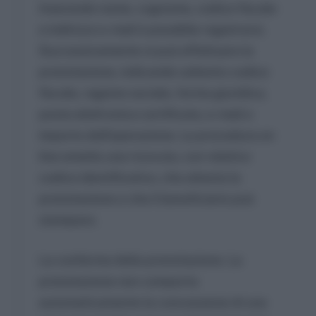
Inserendo nome, cognome, codice fiscale
e indirizzo e-mail è possibile registrarsi.
Successivamente si può effettuare la
prenotazione, indicando soltanto codice
fiscale, ragione sociale, forma giuridica,
posta elettronica certificata, e-mail e
importo dell’operazione. La procedura on
line emette una ricevuta, con relativo
codice identificativo, che attesta la
prenotazione e che il beneficiario può
stampare.
La conferma della prenotazione. La
prenotazione non comporta
automaticamente la concessione di una