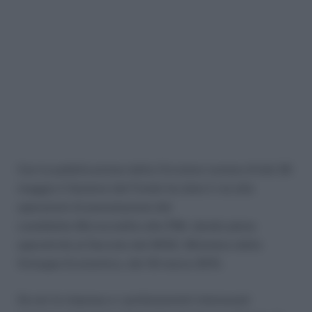
Con la pubblicazione della Circolare numero 8 del 26
maggio il Gestore del Fondo ha dato il via alle
operazioni di prenotazione del
cosiddetto Microcredito alle PMI, dando piena
operatività al Decreto del MISE, Ministero dello
Sviluppo Economico, del 18 marzo 2015.
Da ieri le imprese e i professionisti interessati