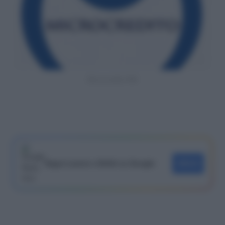
Microcredito PMI
Segui Lavoro e Diritti su Google
SEGUI