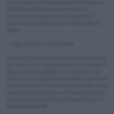
possono presentare telematicamente la richiesta di
prenotazione delle risorse necessarie per la
concessione della garanzia per le operazioni di
microcredito direttamente online collegandosi alla
pagina:
https://www.mcc.it/microcredito/
Ricordiamo che il fondo ammonta a 40 milioni di euro
ed è stato messo a disposizione per una somma pari a
30 milioni di euro dal MISE, e per 10 milioni di euro
dalle retrocessioni degli eletti del M5S. Il gestore del
fondo precisa che in caso di esaurimento delle risorse
dedicate alla prenotazione, la stessa viene sospesa e
sarà rilasciato un avviso nel sito internet dedicato al
Microcredito alle PMI.