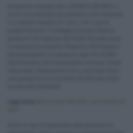
Si potranno richiedere fino a 25.000 € (35.000 € in
alcuni casi particolari) da restituire in rate trimestrali
in un periodo massimo di 7 anni, o 10 in caso di
progetti formativi. Il vantaggio di questo fondo di
garanzia è che il gestore del Fondo interviene senza
la valutazione economico-finanziaria dell’impresa o
del professionista e la garanzia copre fino all’80%
dell’ammontare del finanziamento concesso. Quindi
tempi rapidi, finanziamenti certi e costi bassi senza
reali garanzie (se non nel limite del 20% del totale)
da parte del richiedente.
Leggi anche:
Microcredito PMI 2015, nuovo Bando del
MiSE
Anche in caso di sospensione della procedura di