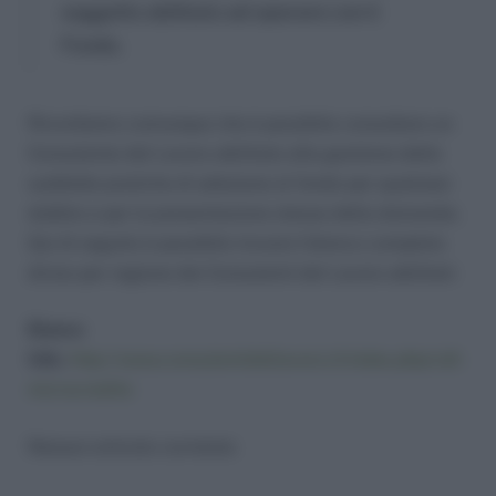
soggetto abilitato ad operare con il
Fondo.
Ricordiamo comunque che è possibile consultare un
Consulente del Lavoro abilitato alla gestione delle
suddette pratiche di adesione al fondo per qualsiasi
dubbio e per la presentazione stessa della domanda.
Qui di seguito è possibile trovare l’elenco completo
diviso per regione dei Consulenti del Lavoro abilitati:
Elenco
CdL:
http://www.consulentidellavoro.it/index.php/cdl-
microcredito
Nessun articolo correlato