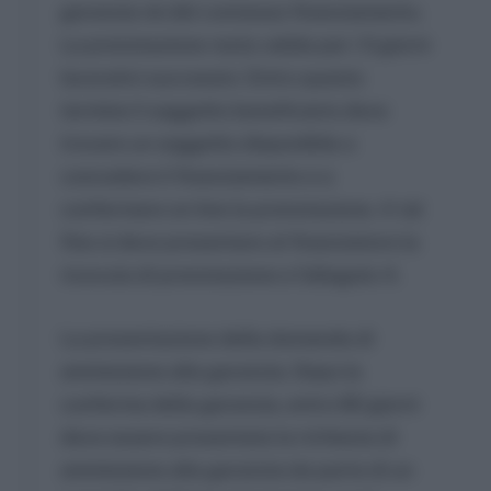
garanzia nè del connesso finanziamento.
La prenotazione resta valida per i 5 giorni
lavorativi successivi. Entro questo
termine il soggetto beneficiario deve
trovare un soggetto disponibile a
concedere il finanziamento e a
confermare on line la prenotazione. A tal
fine si deve presentare al finanziatore la
ricevuta di prenotazione e l’allegato 4.
La presentazione della domanda di
ammissione alla garanzia. Dopo la
conferma della garanzia, entro 60 giorni
deve essere presentata la richiesta di
ammissione alla garanzia da parte di un