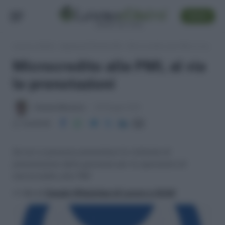
SEGUI
Lavoro e Diritti
»
Impresa & Partita IVA
»
Microcredito alle PMI, al via le prenotazioni
Microcredito alle PMI, al via
le prenotazioni
Antonio Maroscia
28 Maggio 2015
Condividi
Da ieri si possono presentare le richieste di
prenotazione della garanzia per le operazioni di
microcredito alle PMI
>> Vai al
Canale WhatsApp di Lavoro e Diritti