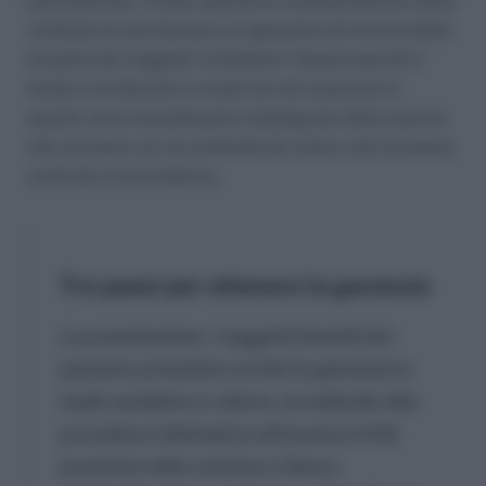
prenotazione, rimane operativa la presentazione delle
richieste di ammissione su operazioni di microcredito
da parte dei soggetti richiedenti. Questo perchè il
fondo è strutturato in modo da non esaurursi in
quanto verrà mensilmente rimpinguato dalle somme
che verranno via via restituite da coloro che ne hanno
usufruito in precedenza.
Tre passi per ottenere la garanzia
La prenotazione. I soggetti beneficiari
possono prenotare on line la garanzia in
modo semplice e veloce, accedendo alla
procedura telematica attraverso il link
presente nella colonna a fianco.