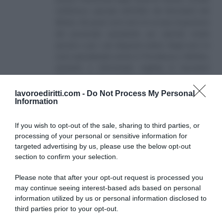
nell'elenco speciale dell'Albo dei Giornalisti del
Molise. Da quasi venti anni mi occupo di gestione
del personale soprattutto per aziende medio
piccole e per i più disparati settori. Negli anni mi
sono specializzato anche in Previdenza e Welfare,
aiutando e informando migliaia di lavoratori
attraverso il sito e i canali social collegati.
lavoroediritti.com -
Do Not Process My Personal
Information
If you wish to opt-out of the sale, sharing to third parties, or
processing of your personal or sensitive information for
targeted advertising by us, please use the below opt-out
section to confirm your selection.
SULLO STESSO ARGOMENTO
Please note that after your opt-out request is processed you
may continue seeing interest-based ads based on personal
NASpI con le dimissioni, via libera anche per chi lascia il
information utilized by us or personal information disclosed to
lavoro a causa della violenza
third parties prior to your opt-out.