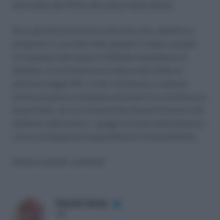
alla tutela del diritto alla salute della donna.
Ecco perché la Corte ha rimarcato che, soltanto in
situazioni in cui è del tutto assente il nesso causale
tra l’assenza dal lavoro e l’effettiva assistenza al
disabile, si è di fronte ad un abuso del diritto ai
permessi legge 104. In tali circostanze, si palesa
anche una grave violazione dei doveri di correttezza e
buona fede, sia nei confronti del datore di lavoro che
dell’ente assicurativo – spiega la Corte nell’ordinanza –
con la conseguenza di giustificare il licenziamento.
Nessun articolo correlato
Claudio Garau
✔
LinkedIn