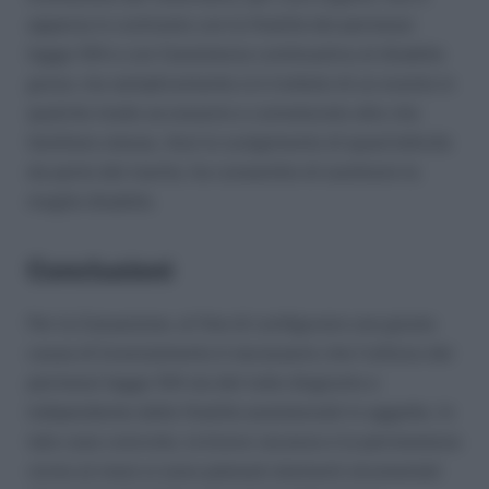
apparsa in contrasto con la finalità dei permessi
legge 104 e con l’assistenza continuativa al disabile
grave, ma semplicemente si è trattato di un evento in
qualche modo accessorio e connaturato alla vita
familiare stessa. Anzi lo svolgimento di quest’attività
da parte del marito, ha consentito di sostituire la
moglie disabile.
Conclusioni
Per la Cassazione, al fine di configurare una giusta
causa di licenziamento è necessario che l’utilizzo dei
permessi legge 104 sia del tutto disgiunto e
indipendente dalle finalità assistenziali in oggetto. In
tale caso concreto, la breve vacanza e la permanenza
vicino al mare si sono palesati elementi strumentali