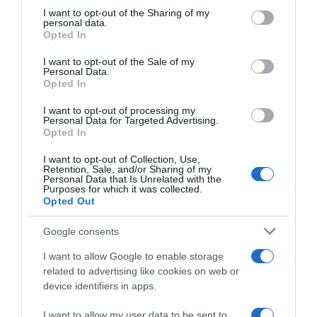
on the IAB’s List of Downstream Participants that may further
I want to opt-out of the Sharing of my
disclose it to other third parties.
personal data.
Lavoro e Diritti
risponde gratuitamente ai tuoi
Opted In
Please note that this website/app uses one or more Google
dubbi su: lavoro, pensioni, fisco, welfare.
services and may gather and store information including but
I want to opt-out of the Sale of my
Personal Data.
not limited to your visit or usage behaviour. You may click to
Opted In
grant or deny consent to Google and its third-party tags to
PARLA CON NOI
use your data for below specified purposes in below Google
I want to opt-out of processing my
consent section.
Personal Data for Targeted Advertising.
Opted In
I want to opt-out of Collection, Use,
Retention, Sale, and/or Sharing of my
Personal Data that Is Unrelated with the
Purposes for which it was collected.
Opted Out
Google consents
I want to allow Google to enable storage
related to advertising like cookies on web or
device identifiers in apps.
I want to allow my user data to be sent to