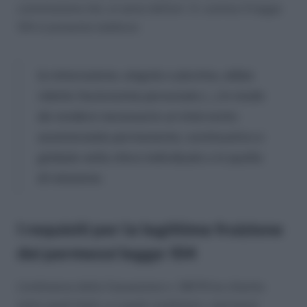
commissione Asl, ai sensi dell’art. 3. comma 3 legge
104 si presenta laddove:
la minorazione, singola o plurima, abbia
ridotto l’autonomia personale […] in modo
da rendere necessario un intervento
assistenziale permanente, continuativo e
globale nella sfera individuale o in quella
di relazione.
I requisiti per la legittima fruizione
dei permessi legge 104
L’ordinanza della Cassazione n. 12679 ha chiarito
entro quali limiti, e a quali condizioni, i permessi