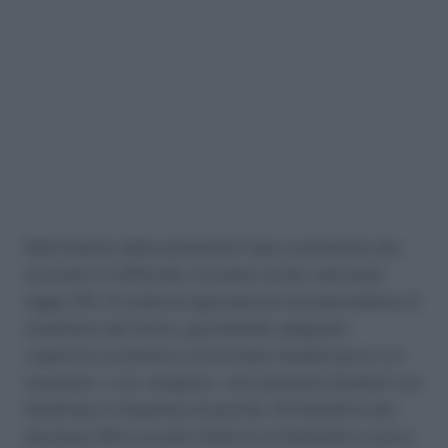
Nell’insieme delle prestazioni Inps a protezione dei
lavoratori in difficoltà, troviamo anche i permessi
legge 104. Si tratta di agevolazioni che permettono di
assentarsi dal lavoro, garantendo adeguata
copertura economica ai lavoratori disabili gravi e ai
lavoratori – i cd. caregiver – che assistono familiari con
handicap in situazione di gravità. Chi beneficia dei
permessi 104 si avvale infatti di un’indennità a carico