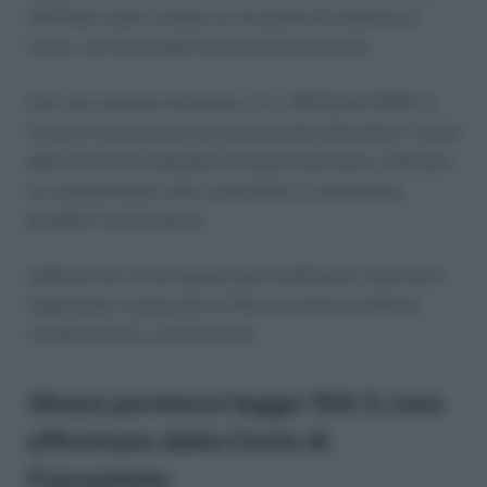
dell’Inps e può contare su tre giorni di assenza al
mese, con eventuale frazionamento ad ore.
Con una recente ordinanza, la n. 12679 del 2024, la
Corte di Cassazione ha nuovamente affrontato il tema
della fruizione impropria di questi permessi, offrendo
un orientamento utile a prevenire o contrastare
possibili casi di abuso.
Vediamo da vicino questo provvedimento e perché è
importante conoscerlo al fine di evitare eventuali
contestazioni e controversie.
Abuso permessi legge 104: il caso
affrontato dalla Corte di
Cassazione