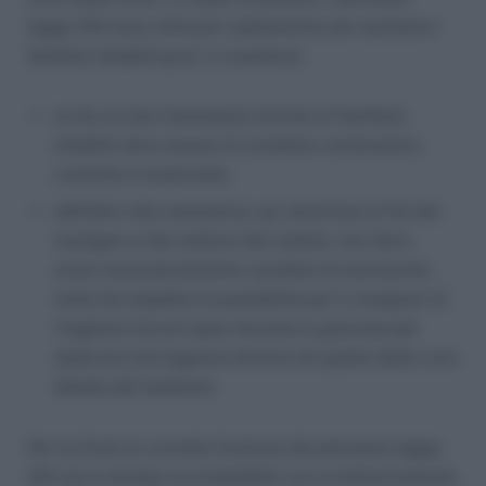
legge 104 sono utilizzati validamente per assistere i
familiari disabili gravi. In sostanza:
se da un lato l’assistenza fornita al familiare
disabile deve essere di carattere continuativo,
costante e essenziale,
dall’altro tale assistenza, pur doverosa ai fini del
sostegno e del sollievo del malato, non deve
avere necessariamente carattere di esclusività,
tanto da impedire la possibilità per il caregiver di
ritagliarsi alcuni spazi durante la giornata per
dedicarsi ad esigenze diverse da quelle della cura
diretta del familiare.
Per la Corte la corretta fruizione dei permessi legge
104 non è dunque incompatibile con un bilanciamento