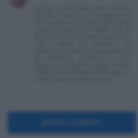
Laureato in Giurisprudenza presso l’Università
degli Studi di Genova e con un background nel
settore legale di vari enti e realtà locali. Ha altresì
conseguito la qualifica di conciliatore civile. Da
diversi anni ha scelto di svolgere a tempo pieno il
lavoro di redattore web, coniugando la sua
passione per la scrittura e la tecnologia con quella
per l’informazione, specialmente in campo
giuridico. Si pone l’obiettivo di spiegare concetti e
rendere comprensibili argomenti delle leggi, che
è utile conoscere nella vita di tutti i giorni.
MOSTRA I COMMENTI