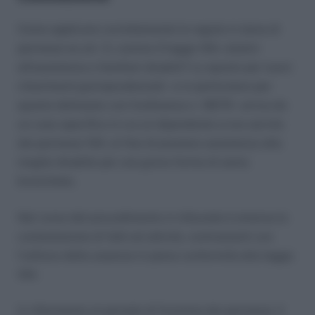
Come applicare correttamente le regole in tema di
permessi ex art. 3, comma 3 legge 104, relativi
all’assistenza a familiari disabili? Lo spunto per nuovi
chiarimenti giurisprudenziali – e in particolare per
quanto delineato con l’ordinanza n. 12679 – arriva da
un caso specifico in cui un dipendente si era servito
dei permessi 104, al fine di prestare assistenza alla
moglie disabile per una grave forma di asma
bronchiale.
Nel corso del procedimento in tribunale è emersa la
contestazione di fatti ed attività, contrastanti con
l’utilizzo delle assenze in piena conformità alla legge
104.
In riferimento al periodo di fruizione dei permessi, il