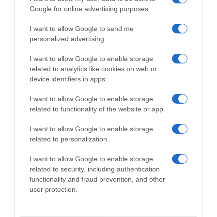
Google for online advertising purposes.
I want to allow Google to send me
personalized advertising.
I want to allow Google to enable storage
related to analytics like cookies on web or
device identifiers in apps.
I want to allow Google to enable storage
Chi Siamo
Contatti
Redazione
Collabora
LinkedIn
related to functionality of the website or app.
I want to allow Google to enable storage
related to personalization.
I want to allow Google to enable storage
© 2026 Lavoro e Diritti
related to security, including authentication
Testata giornalistica registrata al Tribunale di Larino al n° 511 del 4
functionality and fraud prevention, and other
agosto 2018 – Direttore Responsabile Antonio Maroscia
user protection.
P. IVA 01669200709