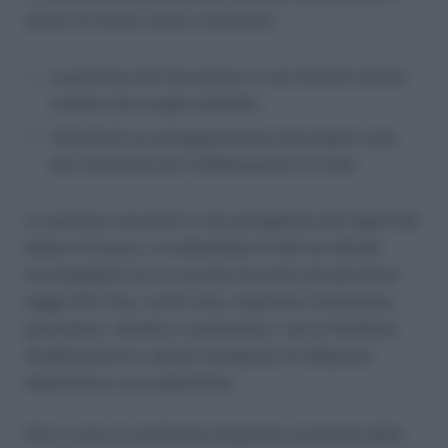
datore di lavoro aveva contestato:
la presenza del lavoratore in una località marina
insieme alla moglie disabile;
l’attività di accompagnamento del proprio cane
dal veterinario per l’effettuazione di visite.
In sostanza, secondo la tesi prospettata dai legali del
datore di lavoro, si tratterebbe di fatti ed attività
incompatibili con la corretta fruizione dei permessi
legge 104. Essi, com’è noto, implicano l’assistenza
giornaliera – diretta e continuativa – ad un familiare
disabile grave e, quindi, bisognoso di adeguata
attenzione e cure specifiche.
Non a caso la condizione di gravità, acclarata dalla