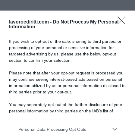
Cassazione
legge 104
lavoroediritti.com -
Do Not Process My Personal
Information
If you wish to opt-out of the sale, sharing to third parties, or
processing of your personal or sensitive information for
targeted advertising by us, please use the below opt-out
section to confirm your selection.
SULLO STESSO ARGOMENTO
Please note that after your opt-out request is processed you
may continue seeing interest-based ads based on personal
Vittime del lavoro, nel 2026 più sostegno alle famiglie:
information utilized by us or personal information disclosed to
contributi e borse di studio Inail
third parties prior to your opt-out.
Pagamenti INPS agosto 2026, calendario aggiornato:
You may separately opt-out of the further disclosure of your
quando arrivano Assegno Unico, ADI e NASpI
personal information by third parties on the IAB’s list of
downstream participants.
Carta d’identità cartacea, dal 3 agosto cambia (quasi)
tutto: ecco quando non vale più
Personal Data Processing Opt Outs
This information may also be disclosed by us to third parties