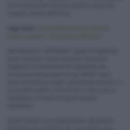
tra le necessità del familiare assistito e quelle del
caregiver assente dall’ufficio.
Leggi anche:
si può prendere la disoccupazione
mentre si lavora? I chiarimenti del Ministero
Nell’ordinanza n. 12679/2024, i giudici di legittimità
hanno rigettato il ricorso datoriale e dichiarato
illegittimo il licenziamento del dipendente che,
avvalendosi del permesso ex lege 104/92, aveva
deciso di portare la moglie – gravemente asmatica – in
una località costiera. L’aria di mare, come è noto, è
adattissima a chi soffre di questa malattia
respiratoria.
Anche l’attività di accompagnamento dell’animale
d’affezione dal veterinario, per cure urgenti, non è