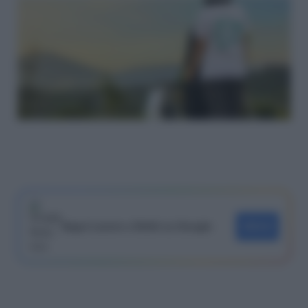
Segui Lavoro e Diritti su Google
SEGUI