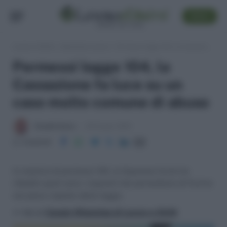
SEGUI
Lavoro e Diritti
»
Sentenze Lavoro
»
Permessi legge 104, la Cassazione fa luce su un caso molto comune di abuso
Permessi legge 104, la
Cassazione fa luce su un
caso molto comune di abuso
Claudio Garau
28 Giugno 2024
Condividi
In materia di permessi 104, la Suprema Corte ha
ribadito quali sono i requisiti che permettono di fruirne
nel pieno rispetto della legge.
>> Vai al
Canale WhatsApp di Lavoro e Diritti