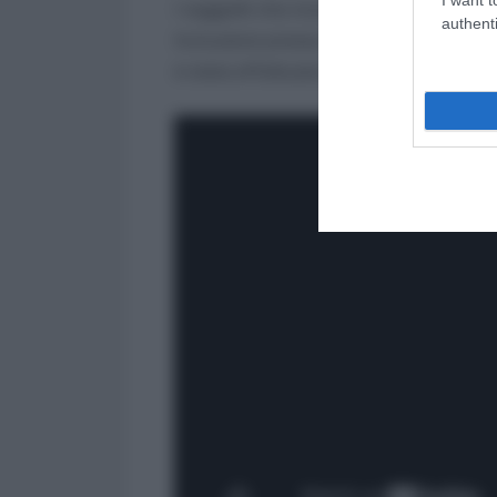
I soggetti che ricevono il contributo pe
authenti
Inclusione presso un ufficio postale il
è stata effettuata la sottoscrizione de