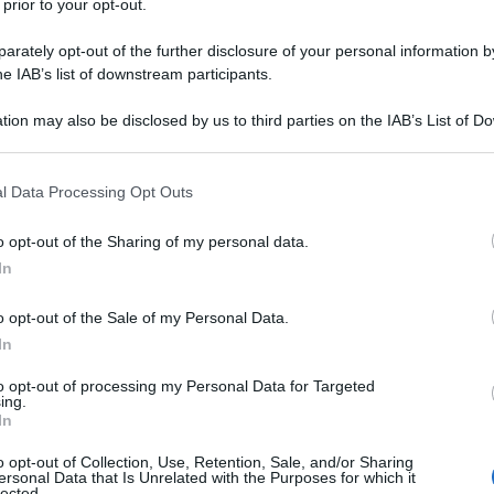
 prior to your opt-out.
rately opt-out of the further disclosure of your personal information by
nclusione maggio 2024
he IAB’s list of downstream participants.
l mese di maggio, rispetta sostanzialmente le
tion may also be disclosed by us to third parties on the IAB’s List of 
 that may further disclose it to other third parties.
no tenere a mente due differenti date:
il 15 ed il 28
 provveduto ad aggiornare le date dei versamenti
 that this website/app uses one or more Google services and may gath
l Data Processing Opt Outs
including but not limited to your visit or usage behaviour. You may click 
 to Google and its third-party tags to use your data for below specifi
o opt-out of the Sharing of my personal data.
ogle consent section.
In
o opt-out of the Sale of my Personal Data.
ente e che prevedono il versamento del contributo
In
to opt-out of processing my Personal Data for Targeted
ing.
In
o opt-out of Collection, Use, Retention, Sale, and/or Sharing
ersonal Data that Is Unrelated with the Purposes for which it
lected.