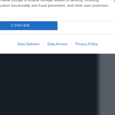
r la prima volta devono ritirare la Carta Assegno di
cation functionality and fraud prevention, and other user protection.
 15 del mese successivo rispetto a quello nel quale
l PAD.
CONFIRM
Data Deletion
Data Access
Privacy Policy