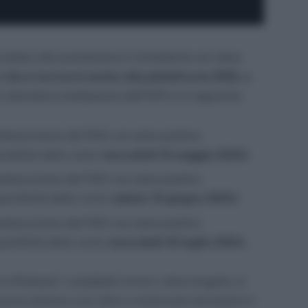
edere alla prestazione il richiedente non deve
ma
deve iscriversi anche alla piattaforma SIISL e
l calendario predisposto dall’INPs è il seguente:
ttoscrizione del PAD con esito positivo
onibilità della carta:
mercoledì 15 maggio 2024
;
ttoscrizione del PAD con esito positivo
sponibilità della carta:
sabato 15 giugno 2024
;
ttoscrizione del PAD con esito positivo
ponibilità della carta:
mercoledì 16 luglio 2024
.
 effettuati i cosiddetti rinnovi: viene erogata, in
icevuto almeno una volta e continuano ad essere in