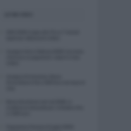
ULTIMI VIDEO
ISEE 2026 troppo alto? Ecco 7 metodi
legali per abbassarlo (video)
Assegno Unico febbraio 2026: facciamo
chiarezza su pagamenti, importi e Isee
(video)
Assegno di Inclusione, Bonus
Straordinario fino a 500 Euro nel mese di
stop
Bonus diciottenni nati nel 2006, in
scadenza le domande per richiedere fino
a 1.000 euro
Pagamento Pensioni di luglio 2025: