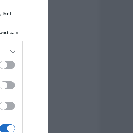
 third
Downstream
er and store
to grant or
ed purposes