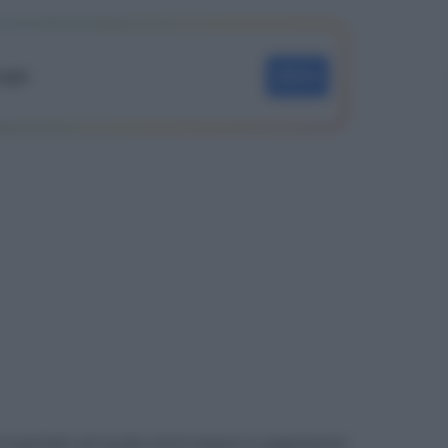
oogle
SEGUI
è il periodo nel quale verrà messo in pagamento