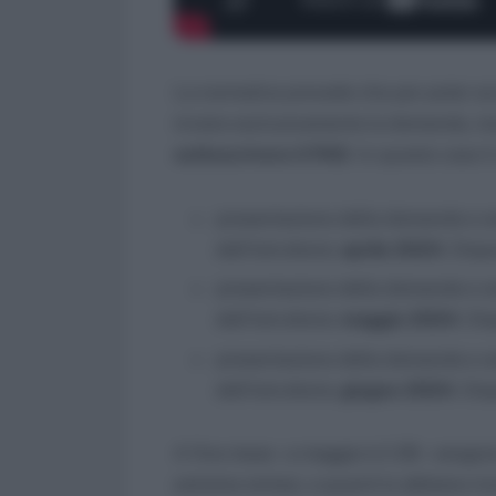
La normativa prevede che per poter acc
inviare esclusivamente la domanda, 
sottoscrivere il PAD
. In questo caso i
presentazione della domanda e so
dell’istruttoria:
aprile 2024
. Disp
presentazione della domanda e so
dell’istruttoria:
maggio 2024
. Di
presentazione della domanda e so
dell’istruttoria:
giugno 2024
. Dis
A fine mese – a maggio è il 28 – vengono
estrema sintesi, a quanti lo abbiano r