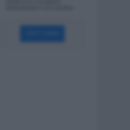
quando arriva, a chi spetta la
Quattordicesima e cosa controllare
TUTTI I VIDEO