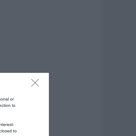
sonal or
ection to
nterest-
closed to