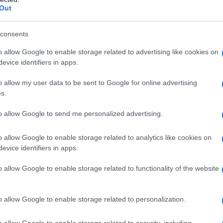
Out
ntesi, sono le date nelle quali l’INPS provvederà
consents
ensilità quando tutto e regolare e si è già ricevuta
o allow Google to enable storage related to advertising like cookies on
ultimi giorni del mese il versamento dell’assegno di
evice identifiers in apps.
già percepito almeno da una mensilità.
o allow my user data to be sent to Google for online advertising
s.
onsegna Carta ADI
to allow Google to send me personalized advertising.
egno di inclusione le cose cambiano.
o allow Google to enable storage related to analytics like cookies on
evice identifiers in apps.
ura per la prima volta quanti hanno presentato
llo stesso mese abbiano
sottoscritto il PAD
.
o allow Google to enable storage related to functionality of the website
anche coloro che hanno presentato la domanda
critto il PAD solo ad aprile.
o allow Google to enable storage related to personalization.
o allow Google to enable storage related to security, including