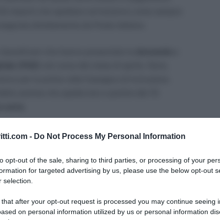
li importi che spettano arriveranno come sempre
nsegnata direttamente da Poste italiane.
 i beneficiari che hanno presentato la
domanda
e
gitale (PAD)
nel corso del mese di aprile. Sono,
anno per la prima volta l’assegno di inclusione.
della somma che spetta loro a partire dal 15
a carta
.
ti che hanno presentato la richiesta e firmato il
itti.com -
Do Not Process My Personal Information
reditare almeno una mensilità. Il pagamento, in
24
.
to opt-out of the sale, sharing to third parties, or processing of your per
formation for targeted advertising by us, please use the below opt-out s
 selection.
amo quando si possono aspettare il pagamento
re al sussidio per poi vedere come controllare il
 that after your opt-out request is processed you may continue seeing i
ased on personal information utilized by us or personal information dis