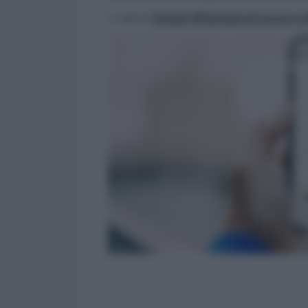
>> Vai al
Canale WhatsApp di Lavoro e Di