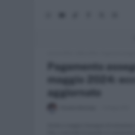
WhatsApp
YouTube
TikTok
Facebook
X
Google
(Twitter)
News
Lavoro e Diritti
»
Soldi e Diritti
»
Pagamento assegno 
Pagamento assegn
maggio 2024: ecco
aggiornato
Pierpaolo Molinengo
13 Maggio 2024
Anche a maggio l'assegno di inclusione
fine, a seconda di quando si è presentata