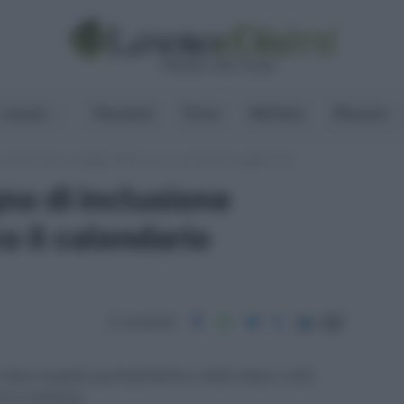
Lavoro
Pensioni
Fisco
Welfare
Risorse
di inclusione maggio 2024: ecco il calendario aggiornato
o di inclusione
 il calendario
Condividi
 viene erogato puntualmente a metà mese o alla
 la richiesta.