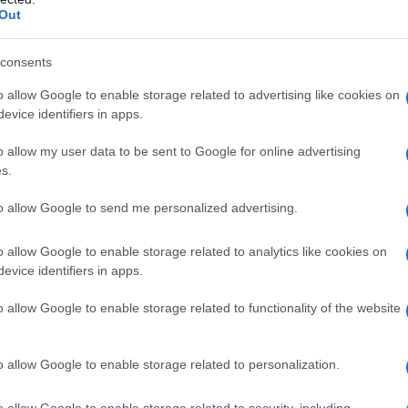
mento, né riceveranno l’accredito alla stessa ora.
Out
accredito nel pomeriggio, altri la mattina
consents
o allow Google to enable storage related to advertising like cookies on
sso:
controllare l’area “Pagamenti” dell’app INPS
evice identifiers in apps.
n appena l’accredito viene ufficializzato.
o allow my user data to be sent to Google for online advertising
s.
i riceve il pagamento dopo il 19
to allow Google to send me personalized advertising.
o allow Google to enable storage related to analytics like cookies on
evice identifiers in apps.
mo blocco di pagamenti. Ci sono infatti due
 tardi:
o allow Google to enable storage related to functionality of the website
ni sulla domanda
, come:
o allow Google to enable storage related to personalization.
o allow Google to enable storage related to security, including