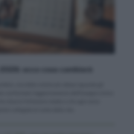
2026: ecco cosa cambierà
mbre, una delle notizie più attese riguarda gli
tato confermato l’aggiornamento dell’Assegno Unico
 che misura l’inflazione media e che ogni anno
ioni collegate al costo della vita.