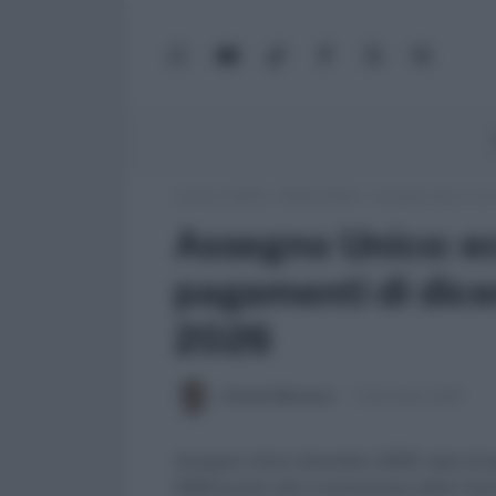
WhatsApp
YouTube
TikTok
Facebook
X
Google
(Twitter)
News
Lavoro e Diritti
»
Soldi e Diritti
»
Assegno Unico: ecco
Assegno Unico: ecc
pagamenti di dic
2026
Antonio Maroscia
9 Dicembre 2025
Assegno Unico dicembre 2025: date di pa
2026 grazie alla rivalutazione delle fas