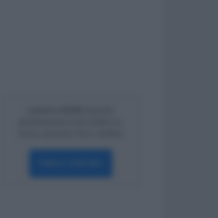
Lavoro e Diritti
risponde
gratuitamente ai tuoi dubbi su:
lavoro, pensioni, fisco, welfare.
PARLA CON NOI