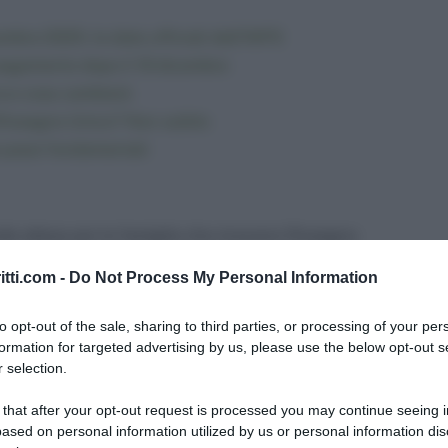
bre 2025: le date ufficiali dell’INPS
il pagamento dopo il 19 dicembre
co cosa cambierà
’Assegno Unico? Non subito
e passi fondamentali
e attesa per le famiglie che ricevono l’Assegno
nticipi e aggiornamenti sugli importi, il quadro può
itti.com -
Do Not Process My Personal Information
informazioni ufficiali permettono già di delineare
menti dell’anno sia per l’aumento che scatterà dal
to opt-out of the sale, sharing to third parties, or processing of your per
formation for targeted advertising by us, please use the below opt-out s
 selection.
ando arrivano i pagamenti dell’AUU di dicembre e
 that after your opt-out request is processed you may continue seeing i
 nuovo adeguamento all’inflazione.
ased on personal information utilized by us or personal information dis