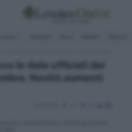
Lavoro
Pensioni
Fisco
Welfare
Risorse
 le date ufficiali dei pagamenti di dicembre. Novità aumenti 2026
o le date ufficiali dei
embre. Novità aumenti
Condividi
gamento, possibili anticipi e novità sugli aumenti
ce ISEE.