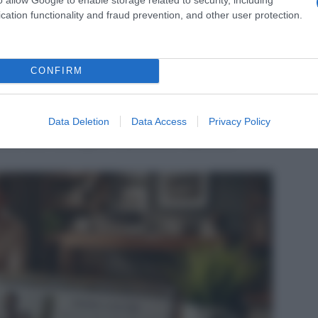
 familiare,
cation functionality and fraud prevention, and other user protection.
nda per la prima volta.
CONFIRM
nell’ultima settimana di dicembre
,
i
. L’anticipo rispetto a fine mese è dovuto alla
Data Deletion
Data Access
Privacy Policy
e altrimenti allungano le procedure operative.