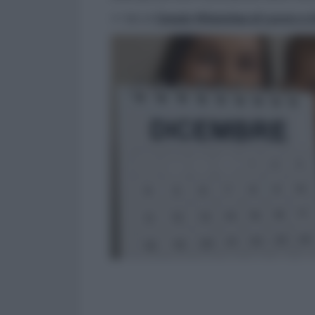
>> Vai al
Canale WhatsApp di Lavoro e Di