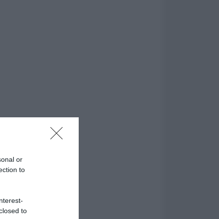
sonal or
ection to
nterest-
closed to