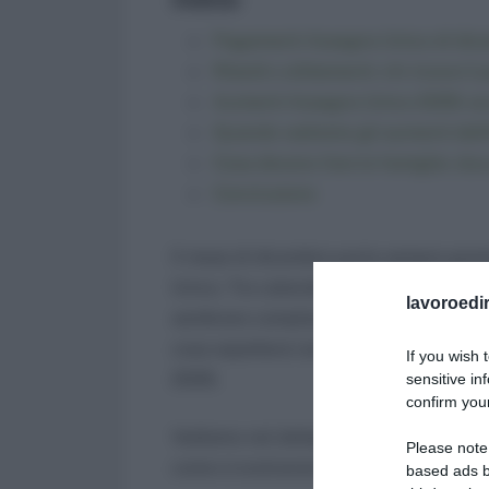
Pagamenti Assegno Unico di dicem
Ritardi o slittamenti: chi riceve 
Aumenti Assegno Unico 2026: ec
Quando vedremo gli aumenti dell
Cosa devono fare le famiglie: du
Conclusione
Il mese di dicembre porta sempre grand
Unico. Tra calendario INPS, possibili a
lavoroedir
sembrare complesso. In realtà, alcune 
cosa aspettarsi sia per gli ultimi paga
If you wish 
2026.
sensitive in
confirm your
Vediamo nel dettaglio cosa cambia, qu
Please note
come si evolveranno gli importi con il
based ads b