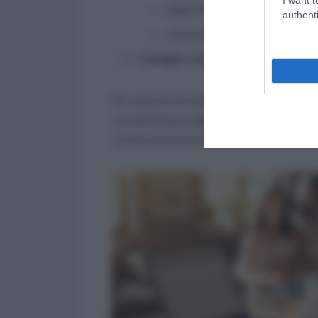
aggiornamento composizione
authenti
variazioni sui figli a carico.
Famiglie che presentano la doma
Per queste situazioni l’accredito arriva
verosimilmente
dal 22 dicembre in po
vicinanza con le festività natalizie, ch