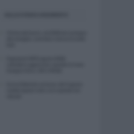
SULLO STESSO ARGOMENTO
Vittime del lavoro, nel 2026 più sostegno
alle famiglie: contributi e borse di studio
Inail
Pagamenti INPS agosto 2026,
calendario aggiornato: quando arrivano
Assegno Unico, ADI e NASpI
Carta d’identità cartacea, dal 3 agosto
cambia (quasi) tutto: ecco quando non
vale più