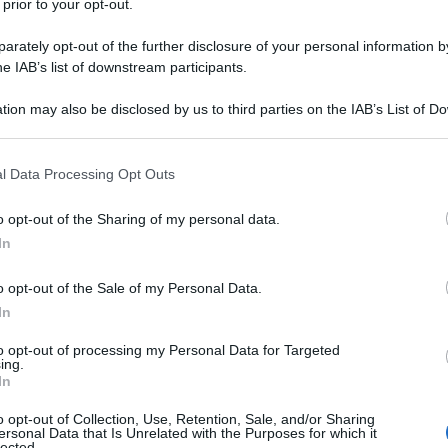
 prior to your opt-out.
o di dicembre 2025: le date
rately opt-out of the further disclosure of your personal information by
he IAB’s list of downstream participants.
tion may also be disclosed by us to third parties on the IAB’s List of 
 that may further disclose it to other third parties.
grammato tre fasce di pagamento:
 that this website/app uses one or more Google services and may gath
l Data Processing Opt Outs
including but not limited to your visit or usage behaviour. You may click 
 to Google and its third-party tags to use your data for below specifi
o opt-out of the Sharing of my personal data.
ogle consent section.
In
o opt-out of the Sale of my Personal Data.
In
iste per le famiglie che ricevono l’Assegno Unico
anno maturato regolarmente gli accrediti nel
to opt-out of processing my Personal Data for Targeted
ing.
In
o opt-out of Collection, Use, Retention, Sale, and/or Sharing
orni, ormai consueta: non tutte le famiglie
ersonal Data that Is Unrelated with the Purposes for which it
lected.