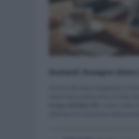
Aumenti Assegno Unico 
Accanto alle date di pagamento di dice
importi del prossimo anno. È infatti s
in base all’indice FOI
, ovvero il tasso
determina la rivalutazione delle prestaz