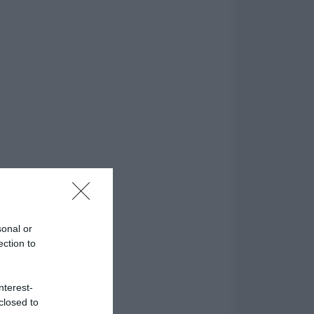
sonal or
ection to
nterest-
closed to