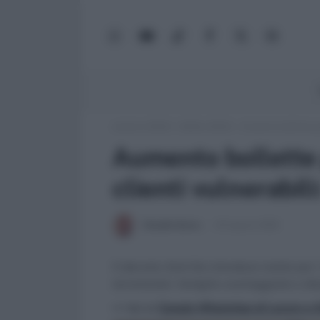
WhatsApp
YouTube
TikTok
Facebook
X
Google
(Twitter)
News
Lavoro e Diritti
»
Soldi e Diritti
»
Aumento bollette ga
Aumento bollette 
clienti vulnerabil
Claudio Garau
22 Agosto 2022
Il decreto Aiuti bis introduce tutele per 
terremotati, famiglie svantaggiate e disa
>> Vai al
Canale WhatsApp di Lavoro e Di