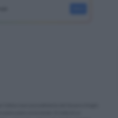
oogle
SEGUI
e l’ultimo maxi provvedimento del Governo Draghi,
no piano piano avvicinando. Si tratta di un