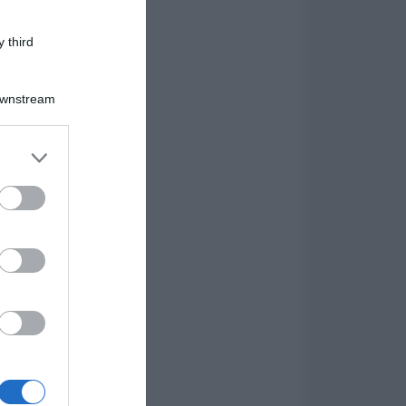
 third
Downstream
er and store
to grant or
ed purposes