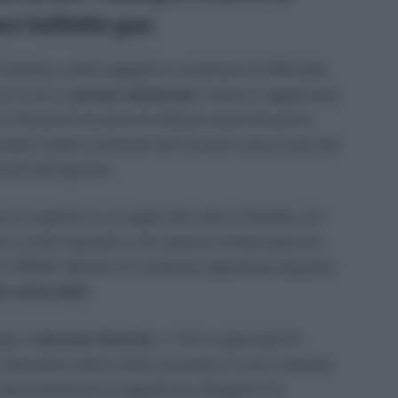
ro bollette gas
testate a detti soggetti in condizioni di difficoltà,
nno così un
prezzo calmierato
, fissato e aggiornato
a rilevante funzione di indicare quali dovranno
ssere ridotti e praticati dai fornitori sulla scorta dei
cato all’ingrosso.
on si esprime in un taglio dei costi in bolletta, ma
ase a criteri appositi e che saranno fissati appunto
 di ARERA definire le condizioni agevolate disposte
i vulnerabili.
do: il
decreto Aiuti bis
n. 115 in vigore dal 10
 estensione della tutela economica contro l’attuale
 espressamente ai soggetti più disagiati o in