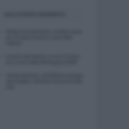
SULLO STESSO ARGOMENTO
NASpI con le dimissioni, via libera anche
per chi lascia il lavoro a causa della
violenza
Incentivi alle imprese, arriva la riforma:
ecco cosa cambia dal 18 agosto 2026
Vittime del lavoro, nel 2026 più sostegno
alle famiglie: contributi e borse di studio
Inail