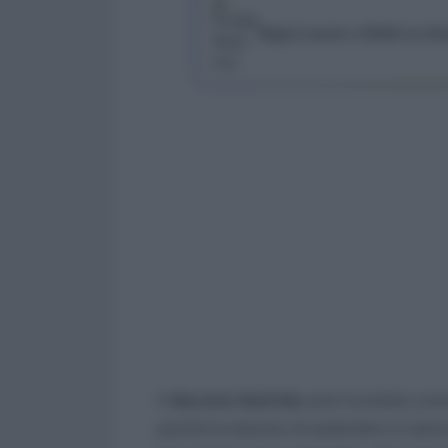
Segui Lavoro e Diritti su G
Il
decreto Aiuti bis
sarà ricordato com
poiché le elezioni di settembre si stan