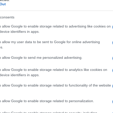
utorità di regolazione dell’energia ARERA. Vedremo
Out
consents
si è limitato a disporre la proroga e il
o allow Google to enable storage related to advertising like cookies on
rre i rincari energetici in bolletta gas per le
evice identifiers in apps.
nche previsto una importante novità.‎
o allow my user data to be sent to Google for online advertising
s.
zioni per la tutela dei clienti vulnerabili nel settore
to allow Google to send me personalized advertising.
l primo gennaio del prossimo anno le tariffe del gas
i vulnerabili.
o allow Google to enable storage related to analytics like cookies on
evice identifiers in apps.
 sono i clienti vulnerabili?
o allow Google to enable storage related to functionality of the website
usi nella categoria dei vulnerabili i seguenti clienti
o allow Google to enable storage related to personalization.
o allow Google to enable storage related to security, including