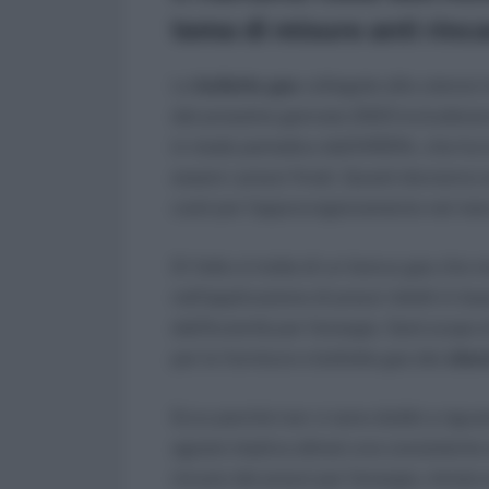
tema di misure anti rinca
Le
bollette gas
collegate alle utenze in
dal prossimo gennaio 2023 includera
in modo periodico dall’ARERA, che ha l
essere i prezzi finali. Questi dovranno e
costi per l’approvvigionamento nel mer
Di fatto si tratta di un bonus gas che n
nell’applicazione di prezzi ridotti in b
dall’Autorità per l’energia. Sarà scopo
per le forniture e bollette gas dei
client
Ecco perché non vi sono dubbi a riguar
agosto implica altresì una consistente
rincaro dei prezzi per l’energia, mirata