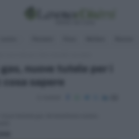
Lavoro
Pensioni
Fisco
Welfare
Risorse
s, nuove tutele per i clienti vulnerabili: cosa sapere
gas, nuove tutele per i
i: cosa sapere
Condividi
i rincari bollette gas. Ne beneficiano anziani,
bili.
ritti