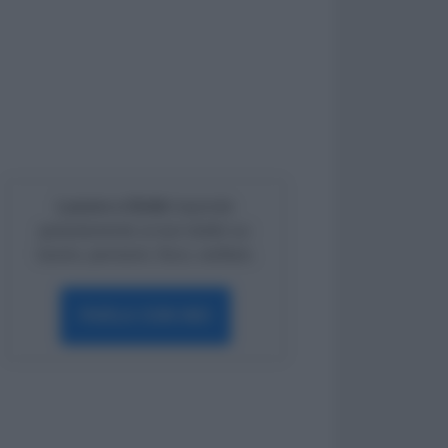
Lavoro e Diritti
risponde
gratuitamente ai tuoi dubbi su:
lavoro, pensioni, fisco, welfare.
PARLA CON NOI