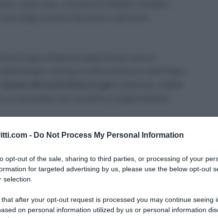
ne – come noto – a favore di cittadini, famiglie,
i mesi dagli aumenti dei prezzi e dal boom
flussi di gas effettuata dalla Russia stanno
ll’energia e dunque sull’economia di molti Paesi,
l
rincaro dei costi di luce e gas
è stato ben visibile
no la situazione non si profila in miglioramento.
tupiscono allora le misure per tutelare alcune
itti.com -
Do Not Process My Personal Information
olezza, quali anziani, disabili e famiglie
mo a quanto previsto in riferimento alle
bollette
to opt-out of the sale, sharing to third parties, or processing of your per
formation for targeted advertising by us, please use the below opt-out s
 selection.
ga la tutela economica per contrastare l’aumento dei
 that after your opt-out request is processed you may continue seeing i
ovvedimento mira a proteggere chi si trova in
ased on personal information utilized by us or personal information dis