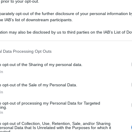
io. Non solo dunque misure confermate fino a fine
 prior to your opt-out.
 sistema per luce e gas e il taglio dell’IVA al 5%
rately opt-out of the further disclosure of your personal information by
ecifiche categorie di cittadini. Vediamo in
he IAB’s list of downstream participants.
tion may also be disclosed by us to third parties on the IAB’s List of 
 that may further disclose it to other third parties.
, con il decreto Aiuti bis lo sconto aumenta. I
 that this website/app uses one or more Google services and may gath
l Data Processing Opt Outs
including but not limited to your visit or usage behaviour. You may click 
 to Google and its third-party tags to use your data for below specifi
o opt-out of the Sharing of my personal data.
 misure anti-rincari nel decreto
ogle consent section.
In
o opt-out of the Sale of my Personal Data.
In
aiuti bis include una nuova tutela contro il caro
tea di persone in condizioni di disagio. In
to opt-out of processing my Personal Data for Targeted
ing.
si è deciso di modificare l’art. 22 del d. lgs. n. 164
In
 del
mercato del gas
, specificando quali sono le
o opt-out of Collection, Use, Retention, Sale, and/or Sharing
ragione della loro condizione, riceveranno un
ersonal Data that Is Unrelated with the Purposes for which it
lected.