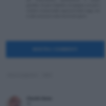
giuridico. Si pone l’obiettivo di spiegare concetti e
rendere comprensibili argomenti delle leggi, che
è utile conoscere nella vita di tutti i giorni.
MOSTRA I COMMENTI
Bonus e pagamenti
MISE
Claudio Garau
LinkedIn