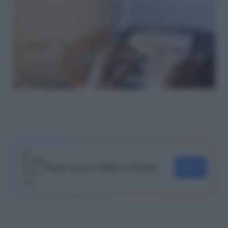
Segui Lavoro e Diritti su Google
SEGUI