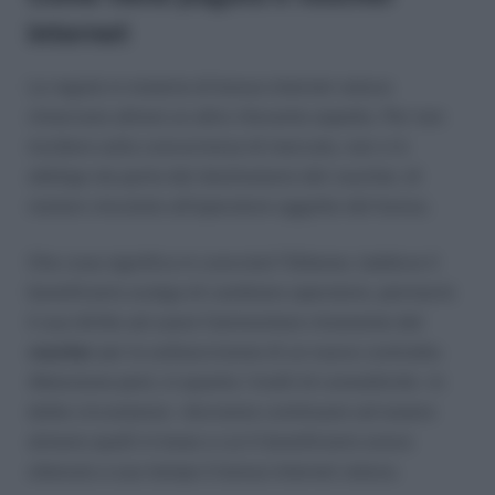
internet
Le regole in materia di bonus internet veloce
rimarcano altresì un altro rilevante aspetto. Per non
incidere sulla concorrenza di mercato, non vi è
obbligo da parte del destinatario del voucher, di
restare vincolato all’operatore oggetto del bonus.
Che cosa significa in concreto? Ebbene, laddove il
beneficiario scelga di cambiare operatore, permarrà
il suo diritto ad usare l’ammontare rimanente del
voucher
per la sottoscrizione di un nuovo contratto.
Attenzione però, in quanto i livelli di connettività – in
dette circostanze – dovranno continuare ad essere
almeno quelli in base a cui il beneficiario aveva
ottenuto a suo tempo il bonus internet veloce.