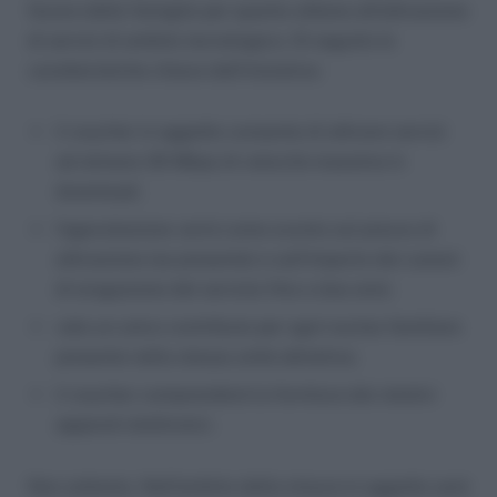
favore delle famiglie per quanto attiene all’attivazione
di servizi di ambito tecnologico. Di seguito le
caratteristiche chiave dell’iniziativa:
il voucher in oggetto consente di attivare servizi
ad almeno 30 Mbps di velocità massima in
download;
l’agevolazione varrà come sconto sul prezzo di
attivazione (se presente) e sull’importo dei canoni
di erogazione del servizio fino a due anni;
vale un unico contributo per ogni nucleo familiare
presente nella stessa unità abitativa;
il voucher comprenderà la fornitura dei relativi
apparati elettronici.
Non soltanto. Nell’ambito della misura in oggetto sarà