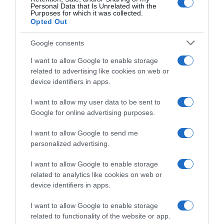
Personal Data that Is Unrelated with the
Purposes for which it was collected.
Opted Out
Google consents
I want to allow Google to enable storage
related to advertising like cookies on web or
device identifiers in apps.
I want to allow my user data to be sent to
Google for online advertising purposes.
I want to allow Google to send me
personalized advertising.
I want to allow Google to enable storage
related to analytics like cookies on web or
device identifiers in apps.
I want to allow Google to enable storage
Chi Siamo
Contatti
Redazione
Collabora
LinkedIn
related to functionality of the website or app.