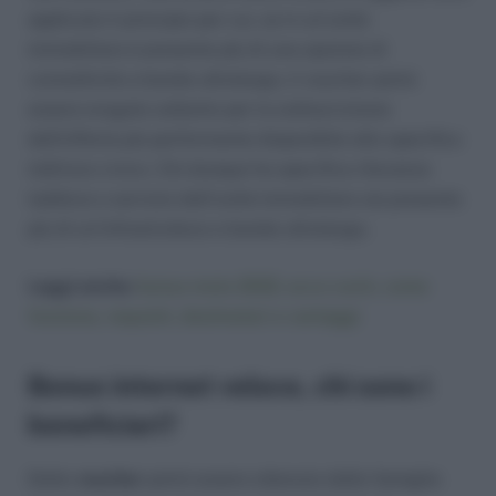
applicato il principio per cui, se in un’unità
immobiliare è presente più di una opzione di
connettività a banda ultralarga, il voucher potrà
essere erogato soltanto per la sottoscrizione
dell’offerta più performante disponibile allo specifico
indirizzo civico. Ciò dunque ha specifica rilevanza
laddove a servizio dell’unità immobiliare sia presente
più di un’infrastruttura a banda ultralarga.
Leggi anche:
bonus moto 2022, ecco cos’è, come
funziona, requisiti, destinatari e vantaggi
Bonus internet veloce, chi sono i
beneficiari?
Detto
voucher
potrà essere ottenuto dalle famiglie