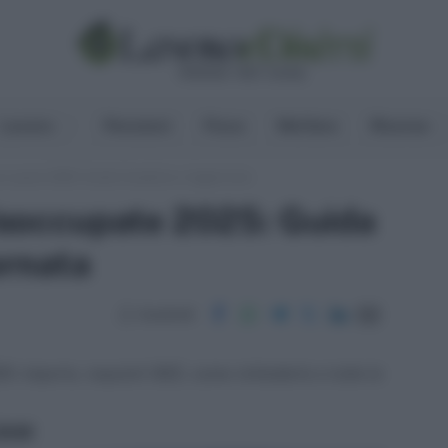
Lavoro
Pensioni
Fisco
Welfare
Risorse
cupate 2025: Guida Completa e Aggiornata
occupate 2025: Guida
rnata
Condividi
 importo, requisiti ISEE, come richiederlo e tutte le
ritti