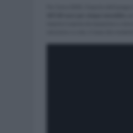
Per l’anno 2025, l’importo dell’assegno 
407,40 euro per cinque mensilità
, p
importo è esente da tassazione e viene
soluzione o a rate, in base alla modali