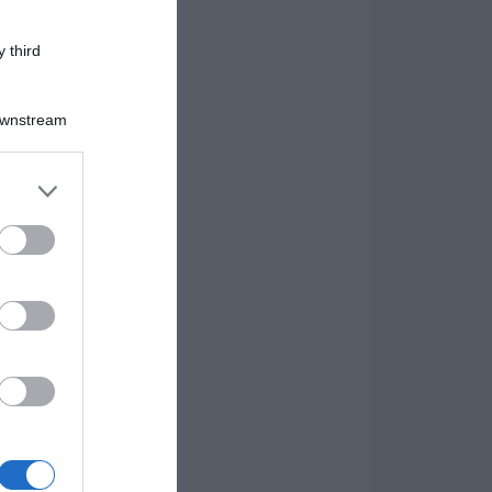
 third
Downstream
er and store
to grant or
ed purposes