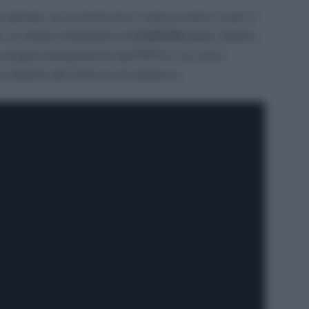
mensile, se riconosciuto in misura intera, è pari a
er un totale complessivo di
2.037,00 euro
. Questo
 erogato direttamente dall’INPS in un’unica
tà stabilita dal Comune di residenza.