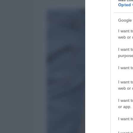
Opted 
Google 
I want t
web or d
I want t
purpose
I want 
I want t
web or d
I want t
or app.
I want t
I want t