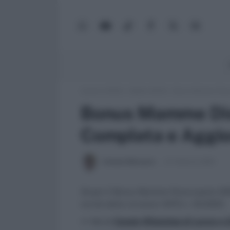
WhatsApp
YouTube
TikTok
Facebook
X
Google
(Twitter)
News
Lavoro e Diritti
»
Soldi e Diritti
»
Bonus Mamme Disoc
Bonus Mamme Dis
Completa e Aggio
Antonio Maroscia
21 Febbraio 2025
Scopri il Bonus Mamme Disoccupate 2025:
novità dalla circolare INPS n. 45/2025.
>> Vai al
Canale WhatsApp di Lavoro e Di