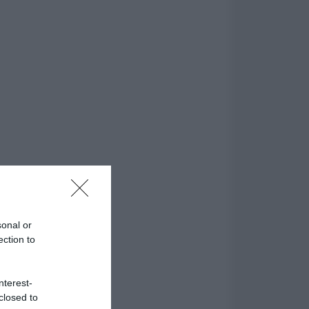
sonal or
ection to
nterest-
closed to