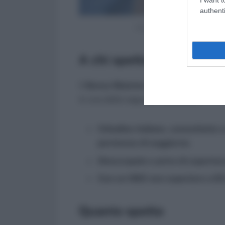
authenti
Assegno maternità dei comun
A chi spetta
Il
Bonus Mamme Disoccupate 2025
s
in una delle seguenti condizioni:
Cittadine italiane, comunitarie 
permesso di soggiorno
.
Disoccupate o prive di copertur
Con un ISEE non superiore a 2
Quanto spetta