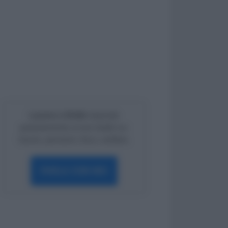
Lavoro e Diritti
risponde
gratuitamente ai tuoi dubbi su:
lavoro, pensioni, fisco, welfare.
PARLA CON NOI