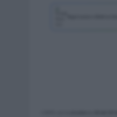
Segui Lavoro e Diritti su G
L’INPS, con la
circolare n. 45 del 19