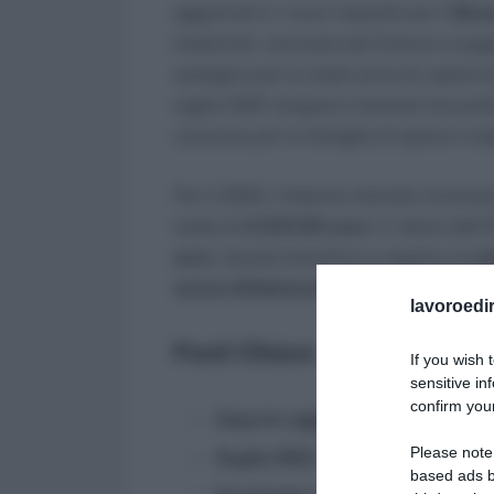
aggiornati e i nuovi requisiti per il
Bon
maternità, concesso dai Comuni e paga
sostegno per le madri prive di copertura
soglie ISEE vengono rivalutati annualme
consumo per le famiglie di operai e imp
Per il 2025, l’importo mensile riconosc
totale di
2.037,00 euro
. Il valore del
euro
. Questo beneficio si applica ai
na
senza affidamento
avvenuti dal
1° ge
lavoroedir
Punti Chiave
If you wish 
sensitive in
confirm your
Importo aggiornato
: 407,40 euro
Please note
Soglia ISEE
: 20.382,90 euro per 
based ads b