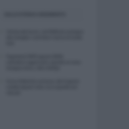
SULLO STESSO ARGOMENTO
Vittime del lavoro, nel 2026 più sostegno
alle famiglie: contributi e borse di studio
Inail
Pagamenti INPS agosto 2026,
calendario aggiornato: quando arrivano
Assegno Unico, ADI e NASpI
Carta d’identità cartacea, dal 3 agosto
cambia (quasi) tutto: ecco quando non
vale più