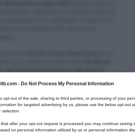
us Mamme Disoccupate 2025
. Questo assegno di
to dall’INPS, rappresenta un’importante misura di
 previdenziale o con redditi bassi. Gli importi e le
nte in base all’indice ISTAT dei prezzi al
iegati.
iuto è pari a
407,40 euro per cinque mesi
, per un
l’ISEE da non superare è stato fissato a
20.382,90
ti, agli affidamenti preadottivi e alle adozioni
nnaio al 31 dicembre 2025
.
itti.com -
Do Not Process My Personal Information
to opt-out of the sale, sharing to third parties, or processing of your per
formation for targeted advertising by us, please use the below opt-out s
 selection.
 al mese per cinque mesi, totale 2.037,00 euro.
 that after your opt-out request is processed you may continue seeing i
poter accedere al beneficio.
ased on personal information utilized by us or personal information dis