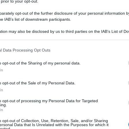
rive di copertura previdenziale obbligatoria.
 prior to your opt-out.
rately opt-out of the further disclosure of your personal information by
Disoccupate 2025
he IAB’s list of downstream participants.
tion may also be disclosed by us to third parties on the IAB’s List of 
, noto anche come
assegno di maternità dei
 that may further disclose it to other third parties.
tinato alle madri che non hanno copertura
 that this website/app uses one or more Google services and may gath
o un’occupazione discontinua. Questo beneficio è
l Data Processing Opt Outs
including but not limited to your visit or usage behaviour. You may click 
S per garantire un aiuto economico nei primi mesi
 to Google and its third-party tags to use your data for below specifi
o opt-out of the Sharing of my personal data.
ogle consent section.
In
o opt-out of the Sale of my Personal Data.
In
per le
nascite, gli affidamenti preadottivi e le
to opt-out of processing my Personal Data for Targeted
ing.
nel periodo compreso tra il
1° gennaio 2025 e il 31
In
ato in
cinque mensilità
e il suo valore viene
o opt-out of Collection, Use, Retention, Sale, and/or Sharing
zione dell’indice ISTAT dei prezzi al consumo.
ersonal Data that Is Unrelated with the Purposes for which it
lected.