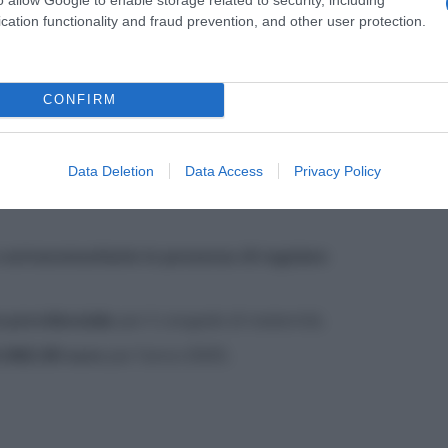
cation functionality and fraud prevention, and other user protection.
i, bonus mamme disoccupate, bonus maternità
CONFIRM
petta alle
madri residenti in Italia
che si trovano
Data Deletion
Data Access
Privacy Policy
o extracomunitarie in possesso di regolare
a previdenziale
per il congedo di maternità.
0.382,90 euro
per l’anno 2025.