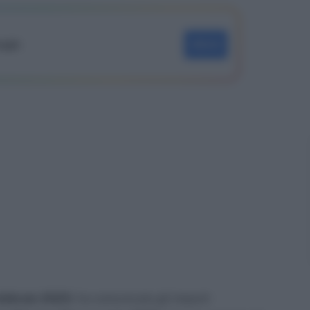
oogle
SEGUI
 febbraio 2025
, ha comunicato gli importi