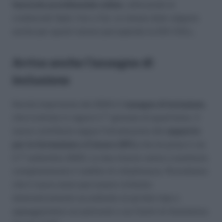
fascicolo previdenziale online
, utilizzando le
credenziali Spid, Cns o Cie. Le stesse date valgono
anche per quanti stanno percependo la DIS-COLL.
Arriva anche l’assegno di
inclusione
Novità importante del 2024 è l’
assegno di inclusione
,
che è entrato in vigore il 1° gennaio di quest’anno. Il
nuovo contributo segue l’introduzione del
supporto
per la formazione e il lavoro (SFL)
che ha preso il via
il 1° settembre 2023. Le due misure vanno a sostituire
completamente il reddito di cittadinanza. Ricordiamo
che il nuovo aiuto può essere richiesto
telematicamente accedendo al portale Inps o
appoggiandosi sui patronati o sui Centri di Assistenza