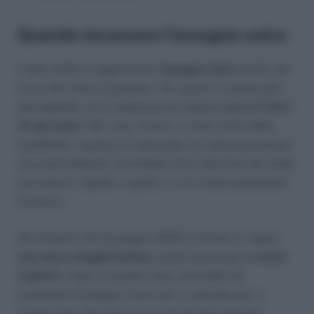
Quando incassare l’assegno unico
L’Inps mette in pagamento l’
assegno unico
anche nel
corso del mese di gennaio. Per quanti lo stanno già
percependo, se lo vedranno accreditare
tra il 17 ed il
19 del mese
. Nel caso, invece, ci siano state delle
modifiche o qualora la domanda sia stata presentata
successivamente, l’accredito arriva alla fine del mese
successivo rispetto a quello in cui è stata presentata
l’istanza.
Ricordiamo che da giugno 2023 è entrata in vigore
una nuova maggiorazione
: quella destinata ai
nuclei
vedovili
. L’Inps, in questo caso, provvede ad
aumentare l’assegno unico per un periodo pari a
cinque anni, nel caso in cui uno dei due genitori