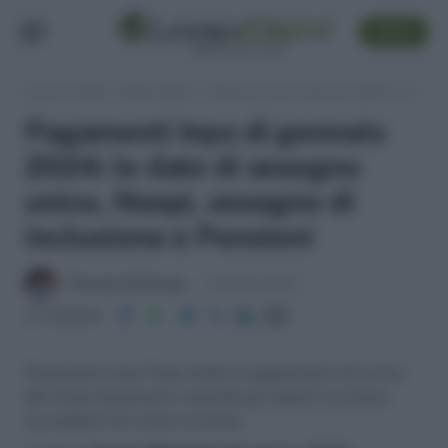
SEGUI
Lavoro e Diritti
»
Soldi e Diritti
»
Pagamenti Inps di gennaio 2024: le date di assegno unico, Naspi, assegno di inclusione e Pensioni
Pagamenti Inps di gennaio
2024: le date di assegno
unico, Naspi, assegno di
inclusione e Pensioni
Pierpaolo Molinengo
3 Gennaio 2024
Condividi
Scopriamo cosa l'Inps mette in pagamento nel corso
del mese di gennaio e quando gli importi verranno
accreditati nel conto corrente.