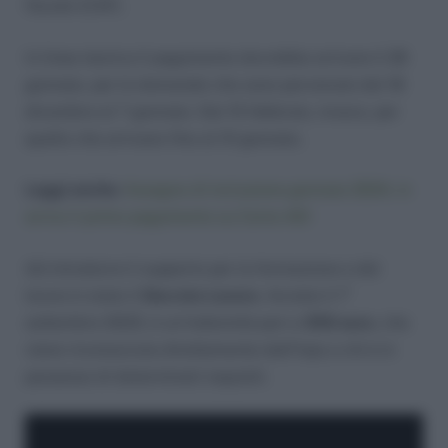
fiscale (CAF).
In linea teorica il pagamento dovrebbe arrivare il 26
gennaio, per le domande che sono pervenute dal 18
dicembre al 7 gennaio. Dal 15 febbraio, invece, per
quelle che arrivano fino al 31 gennaio.
Leggi anche:
Assegno di inclusione gennaio 2024, in
arrivo il primo pagamento su Carta ADI
Ad introdurre il supporto per la formazione e del
lavoro è stato il
Decreto Lavoro
. Avviato il 1°
settembre 2023, è un’indennità pari a
350 euro
, che
viene riconosciuta direttamente dall’Inps a chi è in
possesso di determinati requisiti.