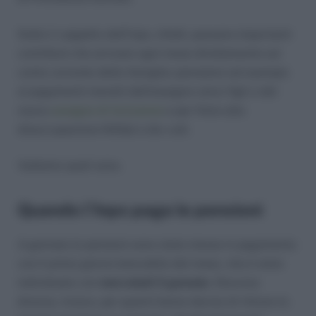
Sotto il cappello dell’Inps, infatti, passano importanti
contributi che arrivano ogni mese direttamente sul
conto corrente delle famiglie; pensiamo ad esempio
ai pagamenti mensili dell’assegno unico figli o del
nuovo
assegno di inclusione
e per finire alla
disoccupazione NASpI e dis-coll.
Vediamo quali sono.
Quando l’Inps paga le pensioni
A gennaio le pensioni sono state messe in pagamento
con il primo giorno bancabile del mese, che è stato
individuato con
mercoledì 3 gennaio
. Discorso
diverso, invece, per quanti hanno deciso di ritirare la