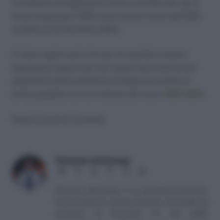
A proposito di pagamenti è bene ricordare per per il
mese di gennaio l’INPS tiene ancora conto dell’ISEE
scaduto al 31 dicembre 2023.
E’ bene sapere però che per non perdere nessun
pagamento oppure per non vedere decurtati alcuni
pagamenti delle prestazioni bisogna procedere il
prima possibile con la richiesta del nuovo
ISEE 2024
.
Nessun articolo correlato
Pierpaolo Molinengo
Website
Facebook
X
Pinterest
Instagram
LinkedIn
(Twitter)
Pierpaolo Molinengo è un giornalista freelance.
Ha una laurea in materie letterarie. Ha iniziato ad
occuparsi di Economia fin dal 2002,