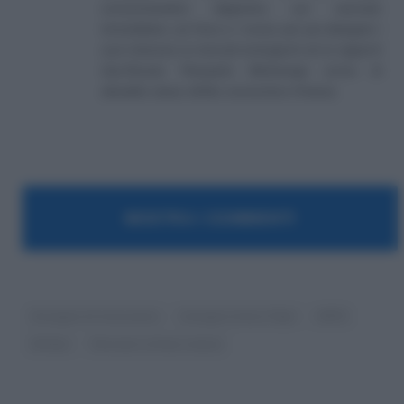
concentrandosi dapprima sul mercato
immobiliare, sul fisco e i mutui, per poi allargare i
suoi interessi ai mercati emergenti ed ai rapporti
Usa-Russia. Pierpaolo Molinengo scrive di
attualità, tasse, diritto, economia e finanza.
MOSTRA I COMMENTI
Assegno di inclusione
Assegno Unico Figli
INPS
NASpI
Pensioni ultime notizie