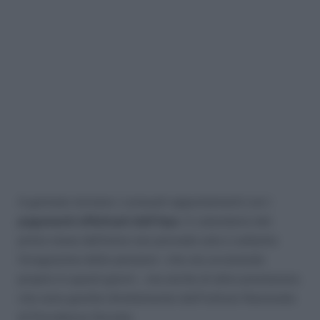
A gennaio tornano i consueti appuntamenti con i
pagamenti effettuati dall’Inps
. Il calendario del
primo mese dell’anno non prevede solo e soltanto
l’erogazione delle pensioni – che sta avvenendo
proprio in questi giorni -, ma anche di altre prestazioni,
che sono gestite direttamente dall’Istituto Nazionale
di Previdenza Sociale.