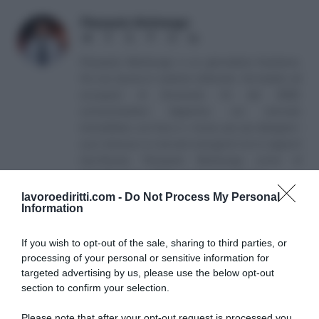
Pierpaolo Molinengo
Website
Facebook
X
Pinterest
Instagram
LinkedIn
(Twitter)
Pierpaolo Molinengo è un giornalista freelance.
Ha una laurea in materie letterarie. Ha iniziato ad
occuparsi di Economia fin dal 2002,
concentrandosi dapprima sul mercato
immobiliare, sul fisco e i mutui, per poi allargare i
suoi interessi ai mercati emergenti ed ai rapporti
Usa-Russia. Pierpaolo Molinengo scrive di
attualità, tasse, diritto, economia e finanza.
lavoroediritti.com -
Do Not Process My Personal
Information
If you wish to opt-out of the sale, sharing to third parties, or
processing of your personal or sensitive information for
targeted advertising by us, please use the below opt-out
section to confirm your selection.
SULLO STESSO ARGOMENTO
Please note that after your opt-out request is processed you