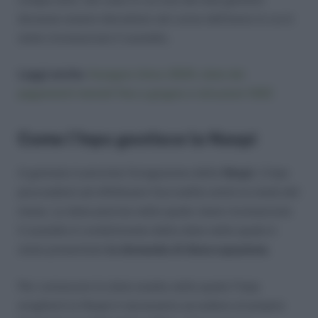
dovesse essere deceduto nel corso dell’anno in cui è
stato riconosciuto il sussidio.
Leggi anche:
Assegno Unico 2024, date dei
pagamenti mensili fino a giugno e istruzioni ISEE
Come l’Inps gestisce la Naspi
A gennaio è prevista l’erogazione della
Naspi
. L’Inps
provvederà ad effettuare l’accredito entrò la metà del
mese. La data precisa nella quale viene riconosciuto
il sussidio è condizionata dalla data nella quale è
stata presentata
la domanda di disoccupazione
.
Per conoscere la data esatta nella quale l’Inps
erogherà la Naspi è necessario accedere al proprio