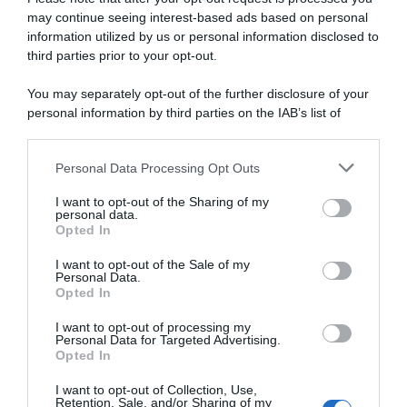
may continue seeing interest-based ads based on personal
NASpI con le dimissioni, via libera anche per chi lascia il
information utilized by us or personal information disclosed to
lavoro a causa della violenza
third parties prior to your opt-out.
Incentivi alle imprese, arriva la riforma: ecco cosa
You may separately opt-out of the further disclosure of your
cambia dal 18 agosto 2026
personal information by third parties on the IAB’s list of
downstream participants.
Vittime del lavoro, nel 2026 più sostegno alle famiglie:
contributi e borse di studio Inail
Personal Data Processing Opt Outs
This information may also be disclosed by us to third parties
on the IAB’s List of Downstream Participants that may further
I want to opt-out of the Sharing of my
disclose it to other third parties.
personal data.
Lavoro e Diritti
risponde gratuitamente ai tuoi
Opted In
Please note that this website/app uses one or more Google
dubbi su: lavoro, pensioni, fisco, welfare.
services and may gather and store information including but
I want to opt-out of the Sale of my
Personal Data.
not limited to your visit or usage behaviour. You may click to
Opted In
grant or deny consent to Google and its third-party tags to
PARLA CON NOI
use your data for below specified purposes in below Google
I want to opt-out of processing my
consent section.
Personal Data for Targeted Advertising.
Opted In
I want to opt-out of Collection, Use,
Retention, Sale, and/or Sharing of my