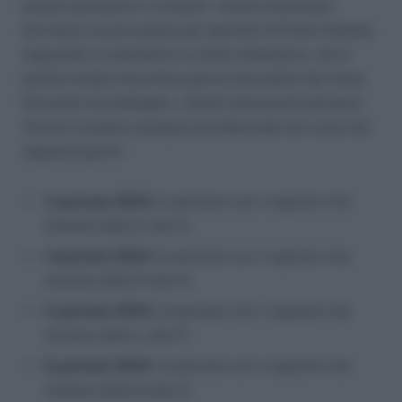
propria pensione in contanti: i diretti interessati
dovranno recarsi presso gli sportelli di Poste Italiane,
seguendo il calendario in ordine alfabetico, che è
partito proprio dal primo giorno bancabile del mese.
Entrando nel dettaglio, i diretti interessati potranno
ritirare il proprio assegno previdenziale nel corso dei
seguenti giorni:
3 gennaio 2024
: le persone con i cognomi che
iniziano dalla A alla C;
4 gennaio 2024
: le persone con i cognomi che
iniziano dalla D alla K;
5 gennaio 2024
: le persone con i cognomi che
iniziano dalla L alla P;
8 gennaio 2024
: le persone con i cognomi che
iniziano dalla Q alla Z.