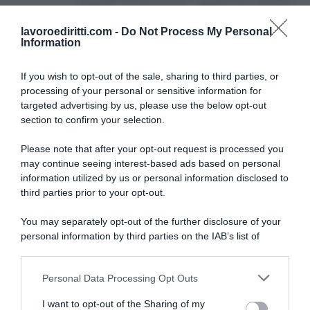
aiutando e informando migliaia di lavoratori
attraverso il sito e i canali social collegati.
lavoroediritti.com -
Do Not Process My Personal
Information
If you wish to opt-out of the sale, sharing to third parties, or
processing of your personal or sensitive information for
targeted advertising by us, please use the below opt-out
section to confirm your selection.
SULLO STESSO ARGOMENTO
Please note that after your opt-out request is processed you
may continue seeing interest-based ads based on personal
information utilized by us or personal information disclosed to
Nuovo bonus per genitori separati in arrivo: a chi spetta e
third parties prior to your opt-out.
come ottenerlo
You may separately opt-out of the further disclosure of your
Social Card Dedicata a Te 2025: al via le liste dei
personal information by third parties on the IAB’s list of
beneficiari, ecco date e prossimi step
downstream participants.
10 cose da sapere sulla Carta Dedicata a Te 2025
Personal Data Processing Opt Outs
This information may also be disclosed by us to third parties
on the IAB’s List of Downstream Participants that may further
I want to opt-out of the Sharing of my
disclose it to other third parties.