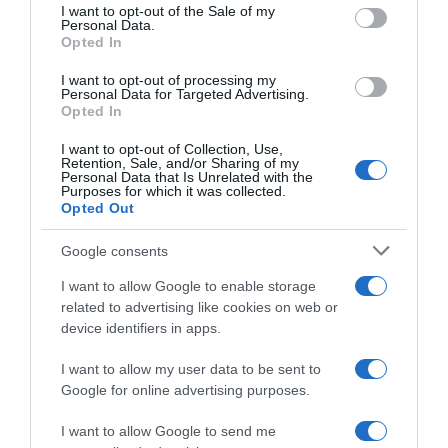
services and may gather and store information including but
I want to opt-out of the Sale of my
Personal Data.
not limited to your visit or usage behaviour. You may click to
Opted In
grant or deny consent to Google and its third-party tags to
TUTTI I VIDEO
use your data for below specified purposes in below Google
I want to opt-out of processing my
consent section.
Personal Data for Targeted Advertising.
Opted In
I want to opt-out of Collection, Use,
Retention, Sale, and/or Sharing of my
Personal Data that Is Unrelated with the
Purposes for which it was collected.
Opted Out
Google consents
I want to allow Google to enable storage
related to advertising like cookies on web or
device identifiers in apps.
I want to allow my user data to be sent to
Google for online advertising purposes.
I want to allow Google to send me