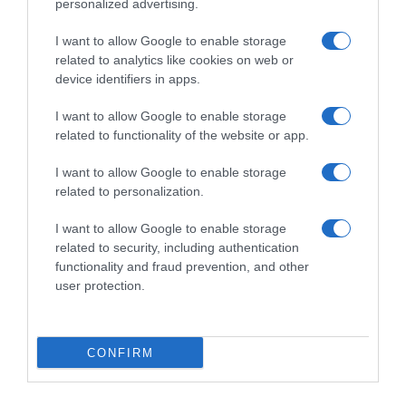
personalized advertising.
I want to allow Google to enable storage
related to analytics like cookies on web or
device identifiers in apps.
I want to allow Google to enable storage
Chi Siamo
Contatti
Redazione
Collabora
LinkedIn
related to functionality of the website or app.
I want to allow Google to enable storage
related to personalization.
I want to allow Google to enable storage
© 2026 Lavoro e Diritti
related to security, including authentication
Testata giornalistica registrata al Tribunale di Larino al n° 511 del 4
functionality and fraud prevention, and other
agosto 2018 – Direttore Responsabile Antonio Maroscia
user protection.
P. IVA 01669200709
CONFIRM