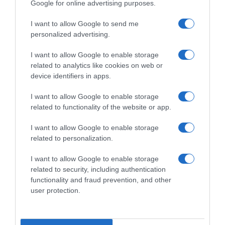
Google for online advertising purposes.
I want to allow Google to send me
personalized advertising.
I want to allow Google to enable storage
related to analytics like cookies on web or
device identifiers in apps.
I want to allow Google to enable storage
Chi Siamo
Contatti
Redazione
Collabora
LinkedIn
related to functionality of the website or app.
I want to allow Google to enable storage
related to personalization.
I want to allow Google to enable storage
© 2026 Lavoro e Diritti
related to security, including authentication
Testata giornalistica registrata al Tribunale di Larino al n° 511 del 4
functionality and fraud prevention, and other
agosto 2018 – Direttore Responsabile Antonio Maroscia
user protection.
P. IVA 01669200709