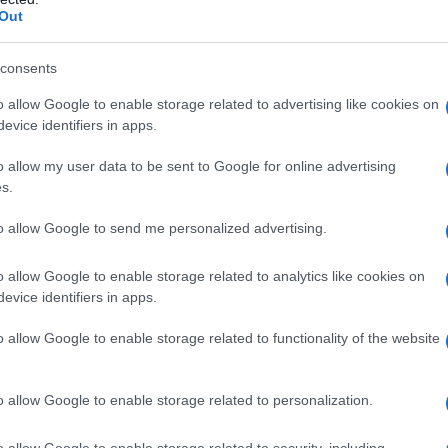
ASD), società sportive dilettantistiche (SSD), enti
Out
perano nel settore sportivo.
consents
ma di sei mesi
e prevedere almeno
due incontri
o allow Google to enable storage related to advertising like cookies on
esentare domanda
fino alle ore 12:00 dell’8
evice identifiers in apps.
averso la piattaforma ufficiale accessibile da
o allow my user data to be sent to Google for online advertising
s.
to allow Google to send me personalized advertising.
te promotore
o allow Google to enable storage related to analytics like cookies on
, gli enti sportivi interessati possono manifestare la
evice identifiers in apps.
 rientrino tra quelli finanziabili dal fondo. Possono
o allow Google to enable storage related to functionality of the website
o allow Google to enable storage related to personalization.
ionale delle Attività Sportive Dilettantistiche;
Terzo Settore;
o allow Google to enable storage related to security, including