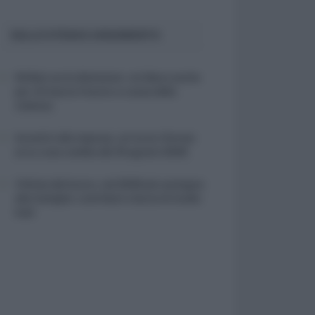
SULLO STESSO ARGOMENTO
NASpI con le dimissioni, via libera anche
per chi lascia il lavoro a causa della
violenza
Incentivi alle imprese, arriva la riforma:
ecco cosa cambia dal 18 agosto 2026
Vittime del lavoro, nel 2026 più sostegno
alle famiglie: contributi e borse di studio
Inail