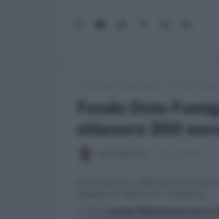
WhatsApp
YouTube
TikTok
Facebook
X
Google
(Twitter)
News
Lavoro e Diritti
»
Soldi e Diritti
»
Fondo Dote Famiglia
Fondo Dote Famig
ottenere 300 euro 
Antonio Maroscia
29 Luglio 2025
Contributo fino a 300 euro per lo sport d
famiglie con ISEE sotto i 15.000 euro.
>> Vai al
Canale WhatsApp di Lavoro e Di