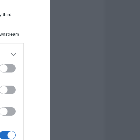
 third
Downstream
er and store
to grant or
ed purposes