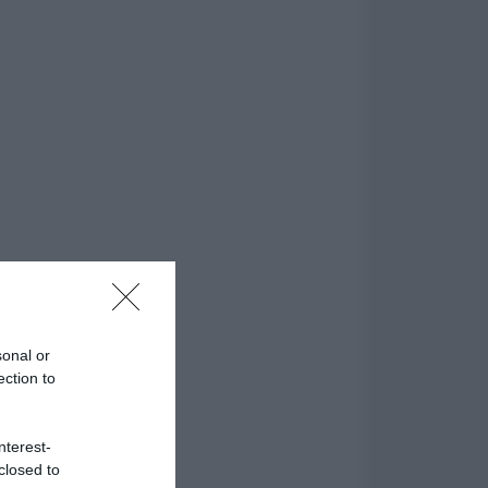
sonal or
ection to
nterest-
closed to