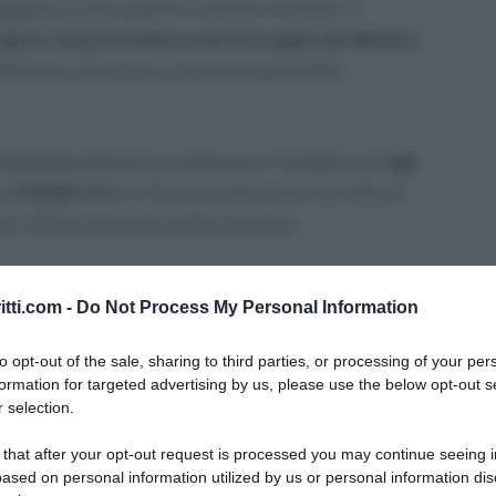
iate a corsi sportivi e attività ricreative. A
Sport della Presidenza del Consiglio dei Ministri
,
ttaforma online per la presentazione delle
i di euro
destinati a sostenere le famiglie con
figli
 a 15.000 euro
, al fine di promuovere uno stile di
ze nell’accesso alla pratica sportiva.
itti.com -
Do Not Process My Personal Information
tà sportive e ricreative, destinati a famiglie con
to opt-out of the sale, sharing to third parties, or processing of your per
 6 e 14 anni.
formation for targeted advertising by us, please use the below opt-out s
 selection.
vi
(ASD, SSD, ETS, ONLUS) fino all’8 settembre
ale.
 that after your opt-out request is processed you may continue seeing i
ased on personal information utilized by us or personal information dis
llo sport per i minori in difficoltà economica,