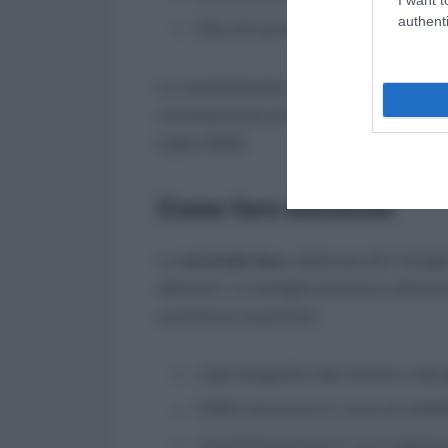
authenti
ONLUS iscritte all’anagrafe dell’A
Le manifestazioni di disponibilità sar
correttamente entro i termini indicati e
luglio 2025.
Come fare domanda
La
seconda fase
, dedicata alle famigl
aderenti. Le famiglie potranno seleziona
contributo inserendo:
i dati anagrafici del minore e del 
l’ISEE minorenni in corso di validi
una dichiarazione in cui si attesta 