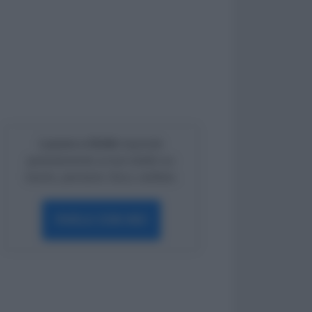
Lavoro e Diritti
risponde
gratuitamente ai tuoi dubbi su:
lavoro, pensioni, fisco, welfare.
PARLA CON NOI