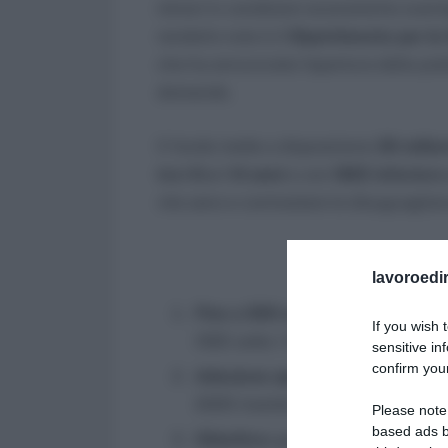
minori in condizioni economiche svantagg
renderlo noto è il
Dipartimento per lo 
che ha annunciato l’apertura della pia
domande.
Il fondo mette a disposizione
30 milion
tra i 6 e i 14 anni
e con
ISEE inferiore
vita sano e contrastare le disuguaglian
lavoroedir
Fino a 300 euro a figlio
per attivi
If you wish 
ISEE sotto i 15.000 euro e figli tra
sensitive in
confirm your
Adesione aperta per enti sporti
2025 tramite la piattaforma uffici
Please note
based ads b
Obiettivo:
garantire pari accesso a