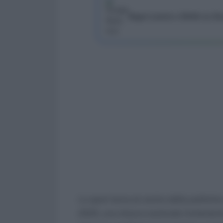
Segui Lavoro e Diritti su G
Lo sport torna al centro delle politiche
2025
, una misura nazionale fortemente