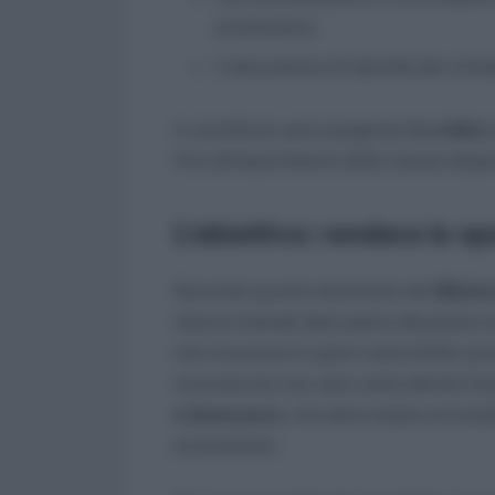
prestazione;
il documento di identità del richi
Il contributo sarà assegnato
in ordine
fino all’esaurimento delle risorse dispon
L’obiettivo: rendere lo spo
Secondo quanto dichiarato dal
Minist
misura intende dare piena attuazione 
che riconosce lo sport come diritto soc
riconosciuto non solo come attività fi
e benessere
, che deve essere accessi
economiche.