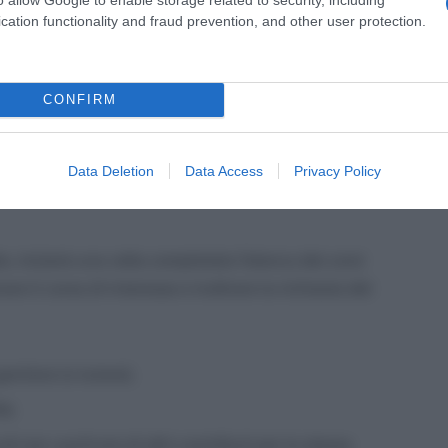
cation functionality and fraud prevention, and other user protection.
genzia delle Entrate.
anno accolte senza graduatorie, purché inviate
CONFIRM
 in conformità con i criteri previsti dal DPCM del 15
Data Deletion
Data Access
Privacy Policy
ie, inizierà una volta completato l’elenco dei corsi
re il corso di interesse e inoltrare la richiesta del
genitore (o tutore);
tà;
di non usufruire di altri contributi per la stessa