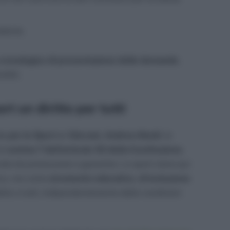
edente.
 cronologico di presentazione delle domande
,
ibili.
rt un diritto per tutti
ro per lo Sport e i Giovani, Andrea Abodi
, la
al
comma 7 dell’articolo 33 della Costituzione
,
iale da promuovere e garantire. Lo sport viene qui
sica, ma come
strumento educativo, di inclusione
bile a tutti, indipendentemente dalle condizioni