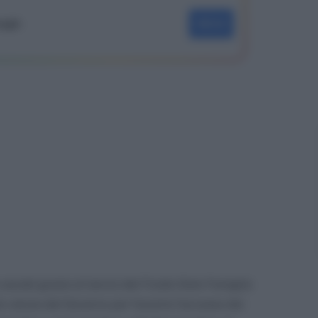
oogle
SEGUI
 sociali grazie al lancio del
Fondo Dote Famiglia
 voluta dal Governo per favorire l’accesso dei