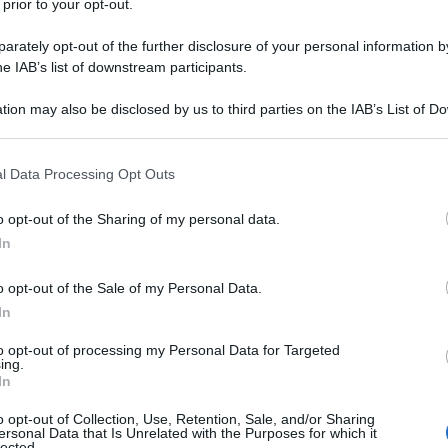
 prior to your opt-out.
sociale.
rately opt-out of the further disclosure of your personal information by
he IAB’s list of downstream participants.
tion may also be disclosed by us to third parties on the IAB’s List of 
 that may further disclose it to other third parties.
 that this website/app uses one or more Google services and may gath
unziona il contributo
l Data Processing Opt Outs
including but not limited to your visit or usage behaviour. You may click 
tore
 to Google and its third-party tags to use your data for below specifi
o opt-out of the Sharing of my personal data.
ogle consent section.
In
tto per tutti
o opt-out of the Sale of my Personal Data.
In
5: come funziona il contributo
to opt-out of processing my Personal Data for Targeted
ing.
un contributo massimo di
300 euro per figlio
, fino a
In
a
. Il bonus è destinato alla copertura (totale o
o opt-out of Collection, Use, Retention, Sale, and/or Sharing
i sportivi o attività ricreative
organizzati da
ersonal Data that Is Unrelated with the Purposes for which it
lected.