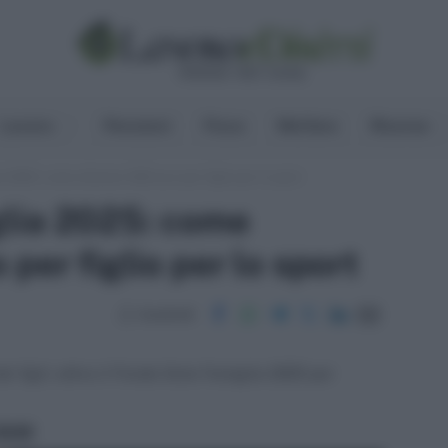
Lavoro
Pensioni
Fisco
Welfare
Risorse
 2025: come ottenere 300 euro per figlio per lo sport
lia 2025: come
per figlio per lo sport
Condividi
ei figli: attivo il Fondo Dote Famiglia 2025 per
ritti