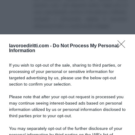
piccole e per i più disparati settori. Negli anni mi
sono specializzato anche in Previdenza e Welfare,
aiutando e informando migliaia di lavoratori
attraverso il sito e i canali social collegati.
lavoroediritti.com -
Do Not Process My Personal
Information
If you wish to opt-out of the sale, sharing to third parties, or
processing of your personal or sensitive information for
ULTIMI QUESITI
targeted advertising by us, please use the below opt-out
section to confirm your selection.
Please note that after your opt-out request is processed you
Trasparenza retributiva: cosa si può chiedere
may continue seeing interest-based ads based on personal
davvero sullo stipendio del collega
information utilized by us or personal information disclosed to
third parties prior to your opt-out.
Ferie revocate all’ultimo momento: cosa può fare il
lavoratore se aveva già prenotato tutto?
You may separately opt-out of the further disclosure of your
personal information by third parties on the IAB’s list of