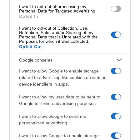
use your data for below specified purposes in below Google
I want to opt-out of processing my
consent section.
Personal Data for Targeted Advertising.
Opted In
I want to opt-out of Collection, Use,
Retention, Sale, and/or Sharing of my
Personal Data that Is Unrelated with the
Purposes for which it was collected.
Opted Out
Google consents
I want to allow Google to enable storage
related to advertising like cookies on web or
device identifiers in apps.
I want to allow my user data to be sent to
Google for online advertising purposes.
I want to allow Google to send me
personalized advertising.
I want to allow Google to enable storage