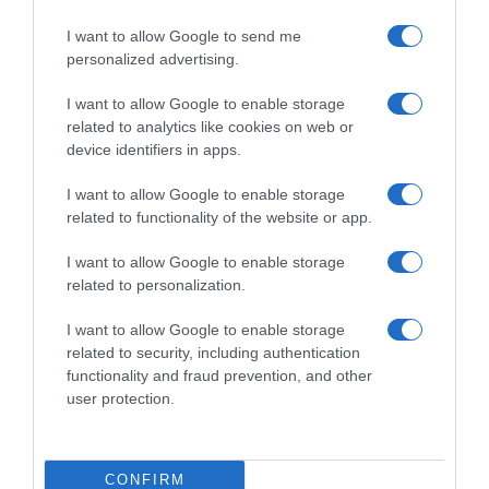
I want to allow Google to send me
personalized advertising.
I want to allow Google to enable storage
related to analytics like cookies on web or
device identifiers in apps.
Chi Siamo
Contatti
Redazione
Collabora
LinkedIn
I want to allow Google to enable storage
related to functionality of the website or app.
I want to allow Google to enable storage
related to personalization.
© 2026 Lavoro e Diritti
I want to allow Google to enable storage
Testata giornalistica registrata al Tribunale di Larino al n° 511 del 4
related to security, including authentication
agosto 2018 – Direttore Responsabile Antonio Maroscia
functionality and fraud prevention, and other
P. IVA 01669200709
user protection.
CONFIRM