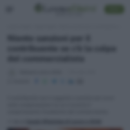
SEGUI
Lavoro e Diritti
»
Soldi e Diritti
»
Niente sanzioni per il contribuente se c’è la colpa del commercialista
Niente sanzioni per il
contribuente se c’è la colpa
del commercialista
Redazione Lavoro e Diritti
3 Dicembre 2019
Condividi
Il contribuente non è soggetto a sanzioni per errori
nella compensazione Iva se si accerta il
comportamento fraudolento del commercialista
>> Vai al
Canale WhatsApp di Lavoro e Diritti