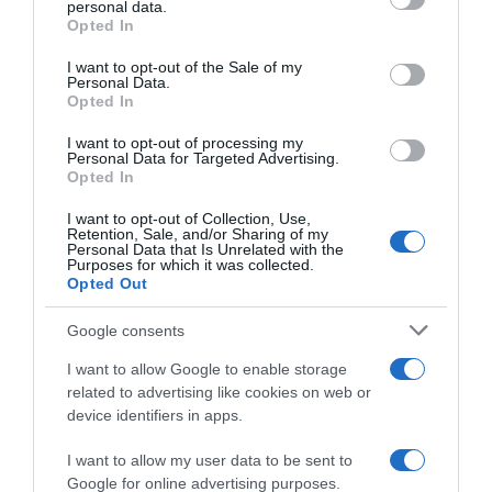
personal data.
dubbi su: lavoro, pensioni, fisco, welfare.
Opted In
Please note that this website/app uses one or more Google
services and may gather and store information including but
I want to opt-out of the Sale of my
Personal Data.
not limited to your visit or usage behaviour. You may click to
PARLA CON NOI
Opted In
grant or deny consent to Google and its third-party tags to
use your data for below specified purposes in below Google
I want to opt-out of processing my
consent section.
Personal Data for Targeted Advertising.
Opted In
I want to opt-out of Collection, Use,
Retention, Sale, and/or Sharing of my
Personal Data that Is Unrelated with the
Purposes for which it was collected.
Opted Out
Google consents
I want to allow Google to enable storage
related to advertising like cookies on web or
device identifiers in apps.
I want to allow my user data to be sent to
Google for online advertising purposes.