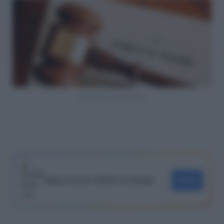
Sentenze Fisco e Tasse
Segui Lavoro e Diritti su Google
SEGUI