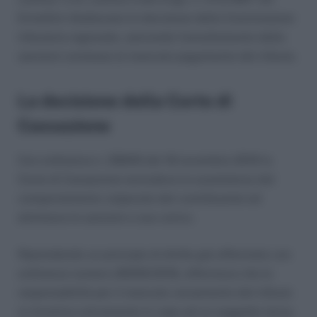
Ermellini ribaltavano la decisione della Commissione
tributaria regionale, sancendo l’annullamento delle
sanzioni connesse al mancato pagamento del tributo.
La decisione della Corte di
Cassazione
Con ordinanza n. 29849 del 18 novembre 2019 la
Corte di Cassazione escludeva la sussistenza del
comportamento colpevole del contribuente ed
eliminava le sanzioni a suo carico.
Riprendendo un principio di diritto già affermato con
ordinanza numero 28359/2018, affermava che la
responsabilità per il mancato versamento del tributo
si rinveniva unicamente in capo ad un soggetto terzo;