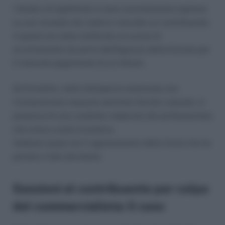
I Giudici di legittimità si sono recentemente espressi
su una vicenda che vedeva coinvolto un contribuente.
A questi era stata notificato un avviso di
accertamento da parte dell’Agenzia delle Entrate per
il mancato pagamento di un tributo.
Gli Ermellini, nella fattispecie esaminata non
riconoscevano nessuna sanzione fiscale o penale, in
presenza di una condotta colpevole del professionista
che aveva curato la pratica.
Vediamo quale sia il ragionamento della Corte che ha
portato a tale decisione.
Sanzioni al contribuente per colpa
del commercialista: il caso