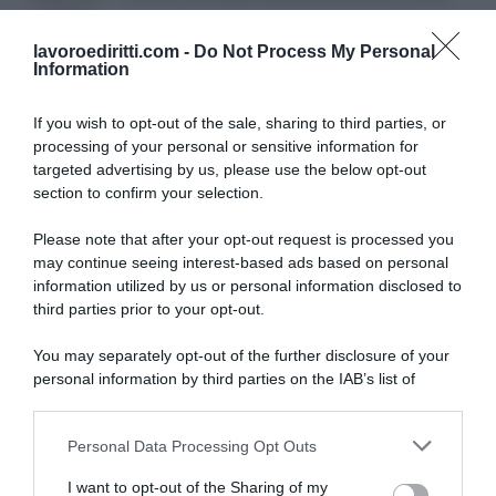
lavoroediritti.com -
Do Not Process My Personal
Information
If you wish to opt-out of the sale, sharing to third parties, or
processing of your personal or sensitive information for
targeted advertising by us, please use the below opt-out
SULLO STESSO ARGOMENTO
section to confirm your selection.
Please note that after your opt-out request is processed you
NASpI con le dimissioni, via libera anche per chi lascia il
may continue seeing interest-based ads based on personal
lavoro a causa della violenza
information utilized by us or personal information disclosed to
third parties prior to your opt-out.
Incentivi alle imprese, arriva la riforma: ecco cosa
cambia dal 18 agosto 2026
You may separately opt-out of the further disclosure of your
personal information by third parties on the IAB’s list of
Vittime del lavoro, nel 2026 più sostegno alle famiglie:
downstream participants.
contributi e borse di studio Inail
Personal Data Processing Opt Outs
This information may also be disclosed by us to third parties
on the IAB’s List of Downstream Participants that may further
I want to opt-out of the Sharing of my
Lavoro e Diritti
risponde gratuitamente ai tuoi
disclose it to other third parties.