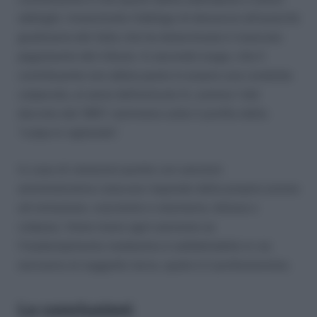
obblighi. Innanzitutto l’obbligo di denuncia all’autorità
giudiziaria del fatto che ha determinato il mancato
pagamento del tributo. In secondo luogo, che il
contribuente non abbia posto in essere una condotta
colpevole, ai sensi dell’articolo 5, comma 1 del
decreto del 1997, nemmeno sotto il profilo della
“culpa in vigilando”.
In caso di violazioni punite con sanzioni
amministrative ciascuno risponde della propria azione
od omissione, cosciente e volontaria, dolosa o
colposa. Viene meno ogni sanzione se
l’inadempimento medesimo è addebitabile in via
esclusiva al soggetto terzo, quale è il professionista.
Le conclusioni