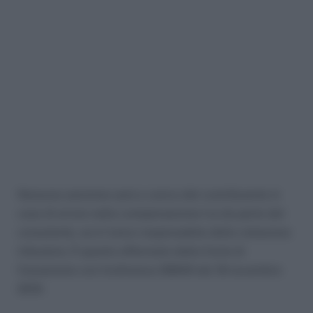
Nessuna sanzione sarà a carico del contribuente in
caso di errore nella compensazione Iva da parte del
consulente, se è l’unico responsabile della violazione
tributaria. È quanto affermato dalla Corte di
Cassazione con l’ordinanza 29849 del 18 novembre
2019.