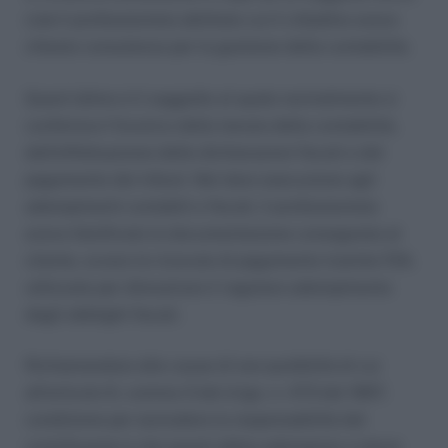
cioè il professionista abilitato cui il cittadino aveva
chiesto consulenza per la gestione della contabilità.
Quest’ultimo è il soggetto al quale normalmente si
conferisce l’incarico della tenuta della contabilità,
dell’effettuazione delle dichiarazioni fiscali e del
pagamento dei tributi. Nel dare esecuzione agli
adempimenti contabili e fiscali, il professionista
aveva falsificato la documentazione consegnata al
cliente, ovvero le ricevute di pagamento tramite F24,
utilizzate per dimostrare il regolare adempimento
degli obblighi fiscali.
Richiamandosi alle cause di non punibilità di cui
all’articolo 6, comma 3 del d.lgs. n. 472 del 1997,
condizione per escludere la responsabilità del
contribuente è che questi abbia adempiuto a taluni