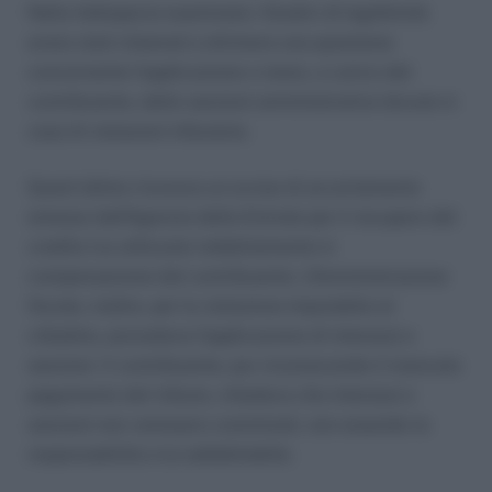
Nella fattispecie esaminata i Giudici di legittimità
erano stati chiamati a dirimere una questione
concernente l’applicazione o meno, a carico del
contribuente, delle sanzioni amministrative dovute in
caso di violazioni tributarie.
Quest’ultimo riceveva un avviso di accertamento
emesso dall’Agenzia delle Entrate per il recupero del
credito Iva utilizzato indebitamente in
compensazione dal contribuente. L’Amministrazione
fiscale, inoltre, per la violazione imputabile al
cittadino, prevedeva l’applicazione di interessi e
sanzioni. Il contribuente, pur riconoscendo il mancato
pagamento del tributo, chiedeva che interessi e
sanzioni non venissero comminati, non essendo la
responsabilità a lui addebitabile.