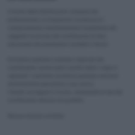
A fronte delle falsificazioni compiute dal
professionista, la Cassazione riconosceva il
comportamento manifestamente fraudolento del
soggetto incaricato dal contribuente di dare
esecuzione alle prestazioni contabili e fiscali.
Escludeva qualsiasi condotta colpevole del
contribuente, anche sotto il profilo della “culpa in
vigilando” e pertanto annullava qualsiasi sanzione
amministrativa pecuniaria a suo carico.
I Giudici accolgono il ricorso, sostenendo le tesi del
contribuente ritenuto non punibile.
Nessun articolo correlato