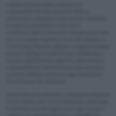
Il giudice di primo grado riconosceva la
responsabilità del solo consulente delle cui
prestazioni il contribuente si era avvalso, annullando
le sanzioni amministrative a suo carico.
A differenza della Commissione tributaria provinciale
che si era dunque espressa a favore del cittadino, la
Commissione tributaria regionale accoglieva l’appello
proposto dall’Agenzia delle Entrate, ristabilendo le
sanzioni originariamente applicate e affermando la
responsabilità del contribuente per aver omesso di
verificare l’effettiva esecuzione degli adempimenti
fiscali da parte del consulente.
Avverso tale provvedimento il contribuente proponeva
ricorso dinnanzi alla Corte di Cassazione, deducendo
la violazione e la falsa applicazione degli articoli 5,
comma 1 e 6, comma 3 del D.lgs. n. 472/1997. Gli