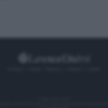
Chi Siamo
Contatti
Redazione
Collabora
LinkedIn
© 2026 Lavoro e Diritti
gistrata al Tribunale di Larino al n° 511 del 4 agosto 2018 – Direttore Resp