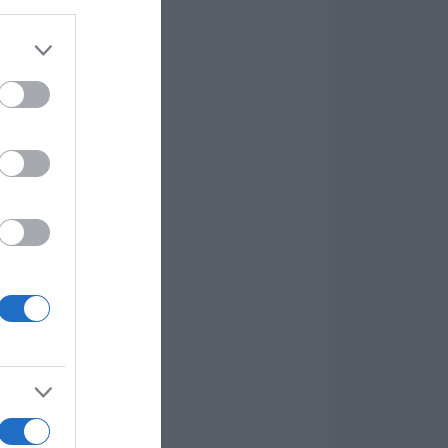
er and store
to grant or
ed purposes