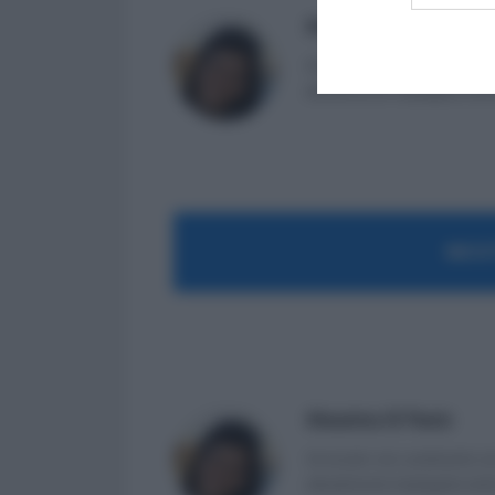
Massima Di Paolo
Avvocato non praticante ed 
attualmente impiegata nell
MOST
Massima Di Paolo
Avvocato non praticante ed 
attualmente impiegata nell