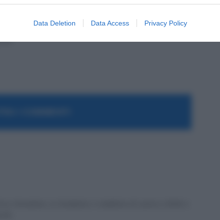
Data Deletion
Data Access
Privacy Policy
ex formatrice, co fondatrice e redattrice di Lavoro e Diritti e
a PA.
RA I COMMENTI
ex formatrice, co fondatrice e redattrice di Lavoro e Diritti e
a PA.