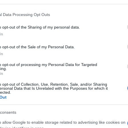
 that may further disclose it to other third parties.
nare aumenti retributivi superiori al 3,2 per
 che
l’organico degli insegnanti di sostegno per
 that this website/app uses one or more Google services and may gath
l Data Processing Opt Outs
including but not limited to your visit or usage behaviour. You may click 
iato rispetto all’a.s. 2009/2010
.”
 to Google and its third-party tags to use your data for below specifi
o opt-out of the Sharing of my personal data.
ogle consent section.
ardi
. A partire da gennaio 2016 (anziché nel 2018
In
avoratrici del Pubblico impiego andranno in
o opt-out of the Sale of my Personal Data.
l’età pensionabile sarà progressivo: dal primo
In
r andare in pensione sale di un anno, sarà di 62
to opt-out of processing my Personal Data for Targeted
 2013, di 64 anni a luglio 2014 e di 65 anni a
ing.
In
o opt-out of Collection, Use, Retention, Sale, and/or Sharing
ersonal Data that Is Unrelated with the Purposes for which it
possibilità per le amministrazioni dello Stato di
lected.
minato o con convenzioni o con contratti di
Out
tiva.
consents
alcuni enti pubblici:
In particolare sono soppressi
o allow Google to enable storage related to advertising like cookies on