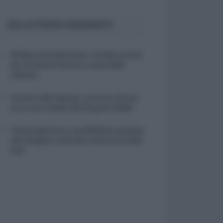
SULLO STESSO ARGOMENTO
NASpI con le dimissioni, via libera anche
per chi lascia il lavoro a causa della
violenza
Incentivi alle imprese, arriva la riforma:
ecco cosa cambia dal 18 agosto 2026
Vittime del lavoro, nel 2026 più sostegno
alle famiglie: contributi e borse di studio
Inail