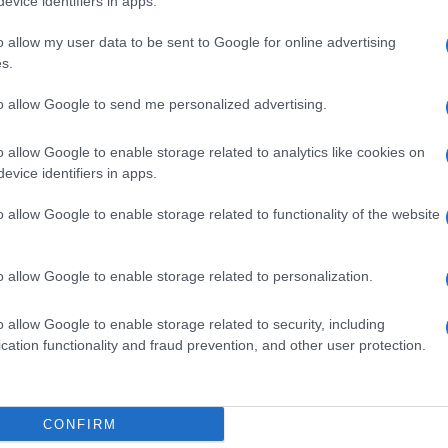
le funzioni e dotazioni organiche all’Inail.
evice identifiers in apps.
ento funzioni e dotazioni organiche all’Inps
.
o allow my user data to be sent to Google for online advertising
nzioni e relative risorse al Mef e all’Istat per
s.
l’Ente italiano montagna. Saltano o verranno ridotti
to allow Google to send me personalized advertising.
o allow Google to enable storage related to analytics like cookies on
ati
: lo stipendio
verrà decurtato del 10% nella
evice identifiers in apps.
uzione del 10% anche per i magistrati del Csm.
o allow Google to enable storage related to functionality of the website
 dal primo gennaio 2011 lo stipendio complessivo è
gli 80mila euro rispetto al trattamento del 2010.
o allow Google to enable storage related to personalization.
o allow Google to enable storage related to security, including
cation functionality and fraud prevention, and other user protection.
CONFIRM