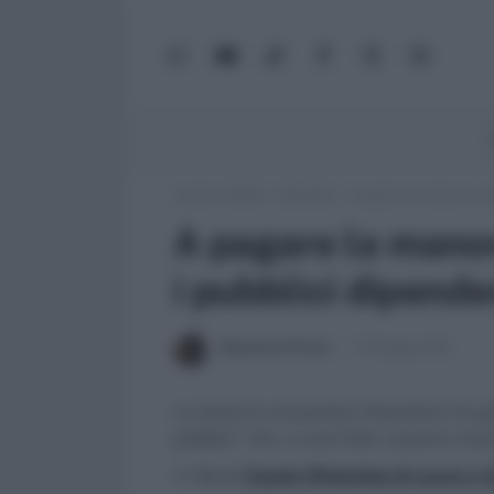
WhatsApp
YouTube
TikTok
Facebook
X
Google
(Twitter)
News
Lavoro e Diritti
»
Attualità
»
A pagare la manovra sar
A pagare la mano
i pubblici dipenden
Massima Di Paolo
27 Maggio 2010
La manovra economico finanziaria tra gli
pubblici” che, a conti fatti, saranno colo
>> Vai al
Canale WhatsApp di Lavoro e Di