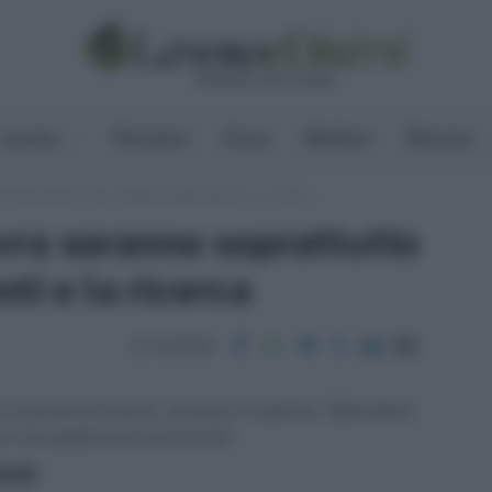
Lavoro
Pensioni
Fisco
Welfare
Risorse
anno soprattutto i pubblici dipendenti e la ricerca
vra saranno soprattutto
ti e la ricerca
Condividi
 innumerevoli punti, contiene il capitolo “dipendenti
ro che pagheranno più di tutti.
ritti