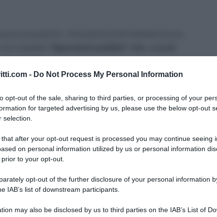
anovra economica – finanziaria di 24 miliardi di euro
’è il capitolo
“dipendenti pubblici” che, a conti
o
più di tutti
.
itti.com -
Do Not Process My Personal Information
i tutti i pubblici impiegati
: a partire dal 2010 e
to opt-out of the sale, sharing to third parties, or processing of your per
conomico complessivo dei singoli dipendenti,
formation for targeted advertising by us, please use the below opt-out s
preso il trattamento accessorio, non può superare
 selection.
no 2009
. Inoltre, fino al 2013 i
gli stipendi
 that after your opt-out request is processed you may continue seeing i
he di qualifica dirigenziale, delle amministrazioni
ased on personal information utilized by us or personal information dis
 lordi annui saranno ridotti del 5% per la parte
 prior to your opt-out.
 130mila euro, nonché del 10% per la parte
rately opt-out of the further disclosure of your personal information by
he IAB’s list of downstream participants.
ipendente dalle pubbliche amministrazioni per il
tion may also be disclosed by us to third parties on the IAB’s List of 