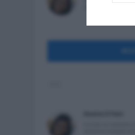
Avvocato non praticante ed 
attualmente impiegata nell
MOST
Istat
Massima Di Paolo
Avvocato non praticante ed 
attualmente impiegata nell