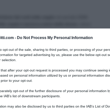
divisione dei ruoli nelle coppie
nel periodo 2008-
elle coppie è ancora a carico delle donne,
valore
 nel 2002-2003 (77,6%).
itti.com -
Do Not Process My Personal Information
za di genere nella divisione del carico di lavoro
to opt-out of the sale, sharing to third parties, or processing of your per
la divisione del lavoro familiare è trasversale a
formation for targeted advertising by us, please use the below opt-out s
iunge
 selection.
territoriali sono più marcate nelle coppie in cui
 that after your opt-out request is processed you may continue seeing i
 inferiori al 70% solo nelle coppie settentrionali
ased on personal information utilized by us or personal information dis
e nelle coppie in cui la donna è una lavoratrice
 prior to your opt-out.
rately opt-out of the further disclosure of your personal information by
he IAB’s list of downstream participants.
 rimane stabile nelle coppie in cui la donna non
 punti percentuali nelle coppie con donna
tion may also be disclosed by us to third parties on the IAB’s List of 