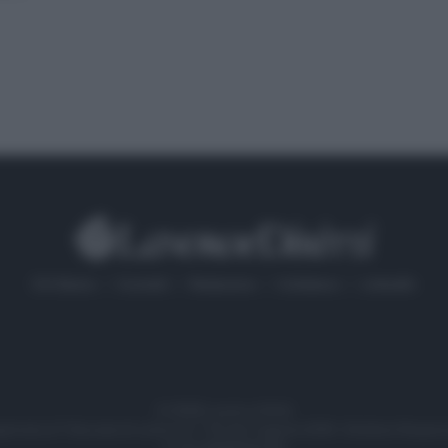
Chi Siamo
Contatti
Redazione
Collabora
LinkedIn
© 2026 Lavoro e Diritti
gistrata al Tribunale di Larino al n° 511 del 4 agosto 2018 – Direttore Resp