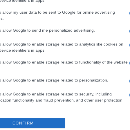
evice identifiers in apps.
condizione di svantaggio rispetto agli uomini
o allow my user data to be sent to Google for online advertising
 regioni del Mezzogiorno
, dove le donne occupate
s.
 totale in un giorno medio 9h55’ a fronte delle
to allow Google to send me personalized advertising.
pate.
o allow Google to enable storage related to analytics like cookies on
e le madri dedicano 9h21’ al lavoro totale contro le
evice identifiers in apps.
 stesso segno e di simile entità si riscontrano
o allow Google to enable storage related to functionality of the website
pleto: www.istat.it
o allow Google to enable storage related to personalization.
o allow Google to enable storage related to security, including
cation functionality and fraud prevention, and other user protection.
CONFIRM