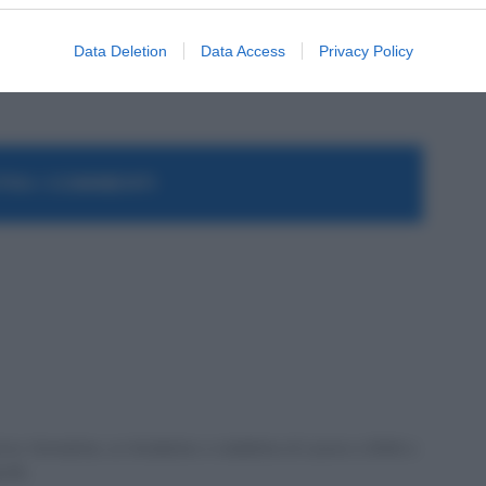
ex formatrice, co fondatrice e redattrice di Lavoro e Diritti e
a PA.
Data Deletion
Data Access
Privacy Policy
RA I COMMENTI
ex formatrice, co fondatrice e redattrice di Lavoro e Diritti e
a PA.