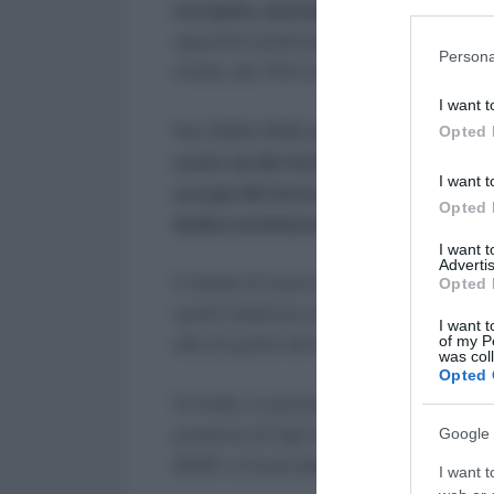
Participants
occupata, passando dal 73,4% del
riguarda sostanzialmente le coppie con f
Please note
Persona
information 
infatti, dal 75% al 72,2%.
deny consent
I want t
in below Go
Nel 2008-2009,
in un giorno medio se
Opted 
conto sia dei feriali sia dei festivi, l
I want t
occupa del lavoro familiare2 (98,9%)
Opted 
dedica nemmeno 10 minuti,
percentua
I want 
Advertis
Il tempo di lavoro totale è pari alla so
Opted 
quello dedicato al lavoro familiare. Il 
I want t
of my P
alto di quello dei loro partner, sia nell
was col
Opted 
Si tratta, in particolare, di 9h10’ di la
presenza di figli il divario cresce: l
Google 
9h28’ a fronte delle 8h17’ dei padri.
I want t