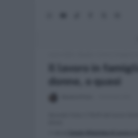
WhatsApp
YouTube
TikTok
Facebook
X
Google
(Twitter)
News
Lavoro e Diritti
»
Attualità
»
Il lavoro in famiglia lo
Il lavoro in famigl
donne, o quasi
Massima Di Paolo
10 Novembre 2010
Secondo l'Istat, il 76,2% del lavoro fami
donne.
>> Vai al
Canale WhatsApp di Lavoro e Di