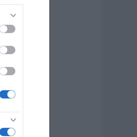
er and store
to grant or
ed purposes