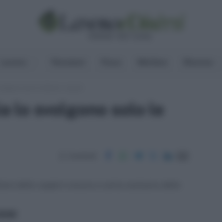
Lavoro
Pensioni
Fisco
Welfare
Risorse
 svolgono solo le donne, o quasi
ia lo svolgono solo le
Condividi
liare delle coppie è ancora a carico esclusivo delle
ritti