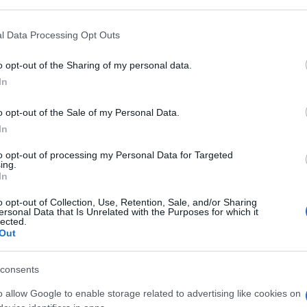
 that may further disclose it to other third parties.
 2002-2003 al 71,4% del 2008-2009
. Tale calo
igli: in presenza di due o più figli l’indice passa,
 that this website/app uses one or more Google services and may gath
l Data Processing Opt Outs
including but not limited to your visit or usage behaviour. You may click 
 to Google and its third-party tags to use your data for below specifi
o opt-out of the Sharing of my personal data.
ogle consent section.
ttimanale, cioè un giorno teorico che tiene
In
a quasi totalità delle donne che vivono in coppia si
o opt-out of the Sale of my Personal Data.
, mentre circa il 24,1% degli uomini non vi
In
le che sale al 31% se la partner non è occupata.
to opt-out of processing my Personal Data for Targeted
ing.
mma del tempo dedicato al lavoro retribuito e di
In
tempo di lavoro totale delle donne lavoratrici è più
o opt-out of Collection, Use, Retention, Sale, and/or Sharing
ersonal Data that Is Unrelated with the Purposes for which it
e coppie con figli che in quelle senza figli.
lected.
Out
voro totale femminile contro le 8h10’ degli uomini. In
e madri occupate complessivamente dedicano al lavoro
consents
o allow Google to enable storage related to advertising like cookies on