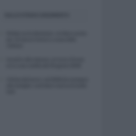
SULLO STESSO ARGOMENTO
NASpI con le dimissioni, via libera anche
per chi lascia il lavoro a causa della
violenza
Incentivi alle imprese, arriva la riforma:
ecco cosa cambia dal 18 agosto 2026
Vittime del lavoro, nel 2026 più sostegno
alle famiglie: contributi e borse di studio
Inail