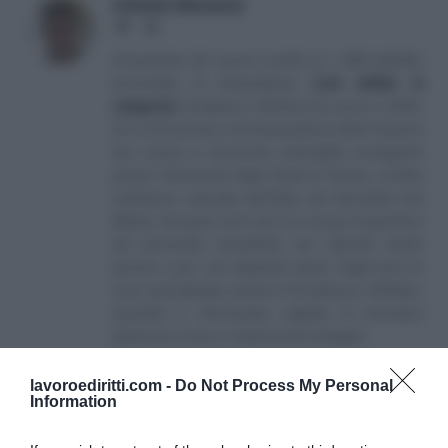
Antonio Maroscia
Website
LinkedIn
Consulente del Lavoro iscritto al n. 238 dell'albo
provinciale di Campobasso
[
Link all'albo di
categoria
]
, fondatore e direttore di Lavoro e Diritti.
D.U. in Economia e Amministrazione delle Imprese
(eq. Laurea in Economia Aziendale) conseguito
presso l'Università degli Studi di Teramo. Iscritto
nell'elenco speciale dell'Albo dei Giornalisti del
Molise. Da quasi venti anni mi occupo di gestione
del personale soprattutto per aziende medio
piccole e per i più disparati settori. Negli anni mi
sono specializzato anche in Previdenza e Welfare,
aiutando e informando migliaia di lavoratori
attraverso il sito e i canali social collegati.
lavoroediritti.com -
Do Not Process My Personal
Information