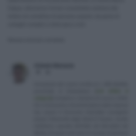
Capua, attraverso l’ormai consolidato sistema del
timbro di cartellino di persone assenti, da parte di
colleghi complici e direi poco civili.
Nessun articolo correlato
Antonio Maroscia
Website
LinkedIn
Consulente del Lavoro iscritto al n. 238 dell'albo
provinciale di Campobasso
[
Link all'albo di
categoria
]
, fondatore e direttore di Lavoro e Diritti.
D.U. in Economia e Amministrazione delle Imprese
(eq. Laurea in Economia Aziendale) conseguito
presso l'Università degli Studi di Teramo. Iscritto
nell'elenco speciale dell'Albo dei Giornalisti del
Molise. Da quasi venti anni mi occupo di gestione