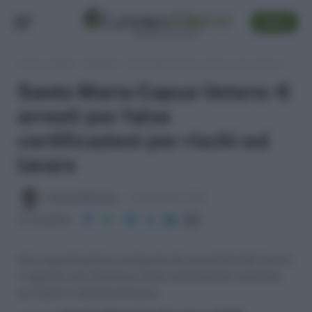
SEGUI
Lavoro e Diritti
»
Attualità
»
Santa Maria Capua Vetere: 6 arresti per false certificazioni per rischi sul lavoro
Santa Maria Capua Vetere: 6
arresti per false
certificazioni per rischi sul
lavoro
Antonio Maroscia
20 Settembre 2010
Condividi
Una organizzazione composta da consulenti del lavoro
e ispettori asl rilasciava false certificazioni sanitarie
sui rischi in attività di lavoro.