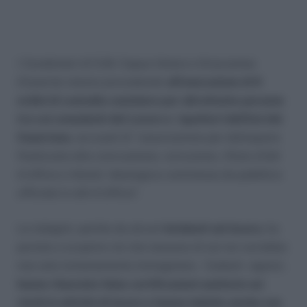
I Carabinieri di S.M. Capua Vetere e Grazzanise
(Caserta) stanno procedendo
all’esecuzione di 6
ordini di custodia cautelare per altrettante persone
tra cui consulenti del Lavoro e ispettori dell’Asl del
Casertano
, accusati di “associazione per delinquere
finalizzata alla concussione, corruzione, rifiuto d’atti
d’ufficio e falsita’ ideologica commessa da pubblico
ufficiale in atti d’ufficio”.
Le indagini, partite da alcuni
incidenti sul lavoro,
ha
portato a scoprire ciò che nessuno di noi noi vorrebbe
mai solo lontanamente immaginare. Codesti signori,
hanno rilasciato false certificazioni sanitarie sui
rischi in attività di lavoro e hanno indotto anche con