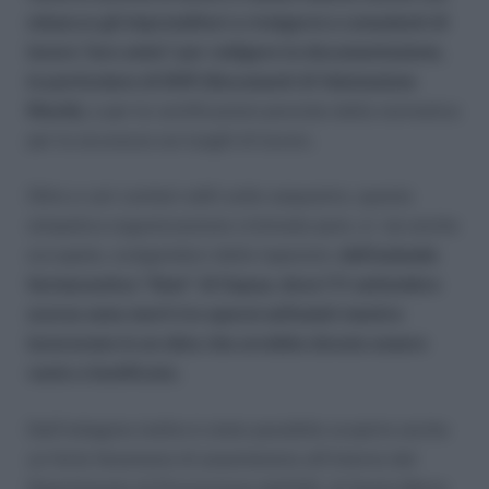
minacce gli imprenditori a rivolgersi a consulenti di
lavoro ‘loro amici’ per redigere la documentazione,
in particolare di DVR (Documenti di Valutazione
Rischi),
e per le certificazioni previste dalla normativa
per la sicurezza sui luoghi di lavoro.
Oltre a vari cantieri edili sotto sequestro, questa
simpatica organizzazione criminale pare, si sia anche
occupata, svolgendoci delle Ispezioni,
dell’azienda
farmaceutica “Dsm” di Capua, dove l’11 settembre
scorso sono morti tre operai asfissiati mentre
lavoravano in un silos che avrebbe dovuto essere
vuoto e bonificato.
Dall’indagine inoltre è stato possibile scoprire anche
un forte fenomeno di assenteismo all’interno del
Dipartimento di Prevenzione dell’ASL di Santa Maria