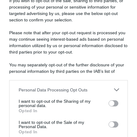
If you wish to opt-out of the sale, sharing to third parties, or
processing of your personal or sensitive information for
targeted advertising by us, please use the below opt-out
SULLO STESSO ARGOMENTO
section to confirm your selection.
Please note that after your opt-out request is processed you
NASpI con le dimissioni, via libera anche per chi lascia il
may continue seeing interest-based ads based on personal
lavoro a causa della violenza
information utilized by us or personal information disclosed to
third parties prior to your opt-out.
Incentivi alle imprese, arriva la riforma: ecco cosa
cambia dal 18 agosto 2026
You may separately opt-out of the further disclosure of your
personal information by third parties on the IAB’s list of
Vittime del lavoro, nel 2026 più sostegno alle famiglie:
downstream participants.
contributi e borse di studio Inail
Personal Data Processing Opt Outs
This information may also be disclosed by us to third parties
on the IAB’s List of Downstream Participants that may further
I want to opt-out of the Sharing of my
disclose it to other third parties.
Lavoro e Diritti
risponde gratuitamente ai tuoi
personal data.
Opted In
dubbi su: lavoro, pensioni, fisco, welfare.
Please note that this website/app uses one or more Google
services and may gather and store information including but
I want to opt-out of the Sale of my
Personal Data.
not limited to your visit or usage behaviour. You may click to
PARLA CON NOI
Opted In
grant or deny consent to Google and its third-party tags to