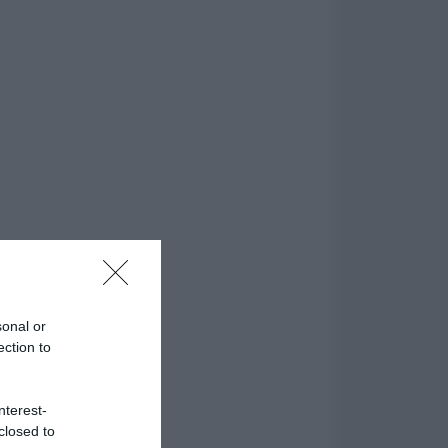
sonal or
ection to
nterest-
closed to