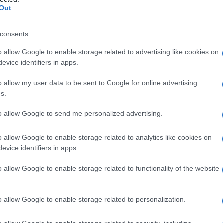
Out
diversi ma riguardano certamente la cura e
del nuovo nato in una situazione attuale che vede
consents
mpre più impegnate nella vita quotidiana.
o allow Google to enable storage related to advertising like cookies on
evice identifiers in apps.
li tabelle per capire come cambia la durata del
o allow my user data to be sent to Google for online advertising
gore del d.lgs 105/2022. Le tabelle di seguito
s.
re INPS 122/2022.
to allow Google to send me personalized advertising.
 per entrambi i genitori
o allow Google to enable storage related to analytics like cookies on
evice identifiers in apps.
orma
Dopo la riforma
o allow Google to enable storage related to functionality of the website
i a 11) di
10 mesi (elevabili a 11) di
2 anni di vita o
congedo entro 12 anni di vita o
o allow Google to enable storage related to personalization.
 famiglia
dall’ingresso in famiglia
o allow Google to enable storage related to security, including