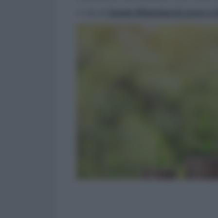
>> Vai al
Canale WhatsApp di Lavoro e Di