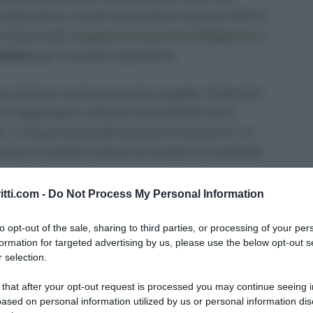
 (dipendente, iscritto alla gestione separata INPS o
l termine del
congedo di maternità obbligatorio
e
bambino
per i lavoratori dipendenti
.
a ulteriore novità per questo congedo, infatti oltre
, si aggiunge un ulteriore mese all’80% per il
 La misura voluta dal Governo si inserisce in un
orire la natalità insieme ad esempio al cosiddetto
itti.com -
Do Not Process My Personal Information
e funziona, quanto spetta di indennità e cos’è il
da completa e aggiornata.
to opt-out of the sale, sharing to third parties, or processing of your per
formation for targeted advertising by us, please use the below opt-out s
 selection.
 that after your opt-out request is processed you may continue seeing i
ased on personal information utilized by us or personal information dis