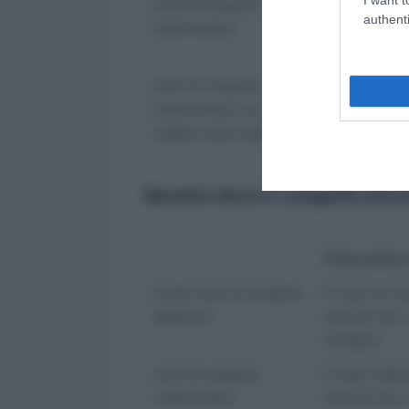
mesi di congedo
6 mesi indenniz
authenti
indennizzato
anni di vita o da
famiglia
mesi di congedo
10 mesi (elevabil
indennizzato con
indennizzabili e
reddito sotto soglia
vita o dall’ingr
Quanto dura il congedo pare
Prima della 
totale mesi di congedo
6 mesi di co
spettanti
anni di vita 
famiglia
mesi di congedo
6 mesi inden
indennizzato
anni di vita 