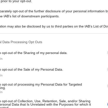
 primo mese: cos’è e come funziona
 prior to your opt-out.
 secondo mese: cos’è e come funziona nel 2024
rately opt-out of the further disclosure of your personal information by
he IAB’s list of downstream participants.
estione separata INPS
tion may also be disclosed by us to third parties on the IAB’s List of 
oratori autonomi
 that may further disclose it to other third parties.
ri dipendenti: come funziona
 that this website/app uses one or more Google services and may gath
arentale
l Data Processing Opt Outs
including but not limited to your visit or usage behaviour. You may click 
voratori dipendenti, quanto spetta
 to Google and its third-party tags to use your data for below specifi
o opt-out of the Sharing of my personal data.
rdinati e maturazione TFR, ferie e mensilità
ogle consent section.
In
o opt-out of the Sale of my Personal Data.
In
nto dura
to opt-out of processing my Personal Data for Targeted
ing.
anto dura il congedo parentale per i genitori è la
In
che ci si pone alla nascita del figlio, questo forse
o opt-out of Collection, Use, Retention, Sale, and/or Sharing
’importo della busta paga in alcuni casi.
ersonal Data that Is Unrelated with the Purposes for which it
lected.