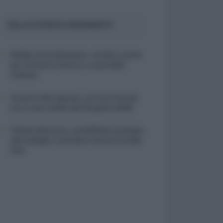
SULLO STESSO ARGOMENTO
NASpI con le dimissioni, via libera anche
per chi lascia il lavoro a causa della
violenza
Incentivi alle imprese, arriva la riforma:
ecco cosa cambia dal 18 agosto 2026
Vittime del lavoro, nel 2026 più sostegno
alle famiglie: contributi e borse di studio
Inail