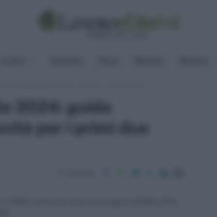
Lavoro
Pensioni
Fisco
Welfare
Risorse
24: guida aggiornata alle novità per i primi due mesi
e 2024: guida
vità per i primi due
Condividi
r il 2024 i primi due mesi sono pagati all'80% della
30%