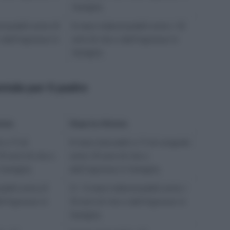
famiglia
nizzabili entro 8
6 mesi indennizzabili entro i 12
o dall’ingresso in
anni di vita o dall’ingresso in
famiglia
tale per il padre
orma
Dopo la riforma
i a 7) di
6 mesi (elevabili a 7) di congedo
2 anni di vita o
entro 12 anni di vita o
 famiglia
dall’ingresso in famiglia
zabili entro 6
3 + 3 mesi indennizzabili entro i
ll’ingresso in
12 anni di vita o dall’ingresso in
famiglia