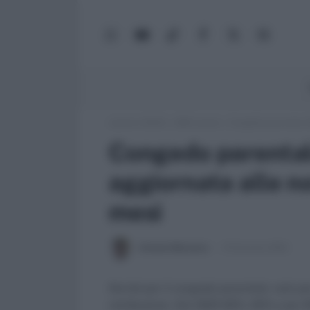
WhatsApp
YouTube
TikTok
Facebook
X
Google
(Twitter)
News
Lavoro e Diritti
»
ABC Lavoro
»
Congedo parentale 20
Congedo parental
aggiornata alle no
mesi
Antonio Maroscia
19 Gennaio 2024
Novità per il congedo parentale: solo pe
retribuzione. Dal 2025 80%, 60% e poi 