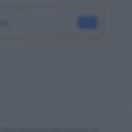
oogle
SEGUI
iodo di astensione facoltativa dal lavoro che