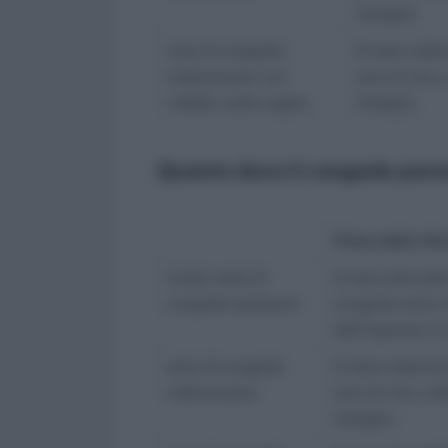
famiglia
mesi di congedo
6 mesi inden
indennizzato con
anni di vita 
reddito sotto soglia
famiglia
Quanto dura il congedo paren
Prima della rif
totale mesi di
6 mesi (elevabil
congedo spettanti
congedo entro 1
dall’ingresso in
mesi di congedo
6 mesi indenniz
indennizzato
anni di vita o da
famiglia