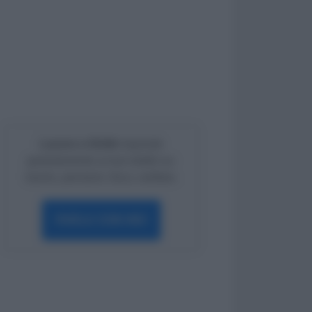
Lavoro e Diritti
risponde
gratuitamente ai tuoi dubbi su:
lavoro, pensioni, fisco, welfare.
PARLA CON NOI