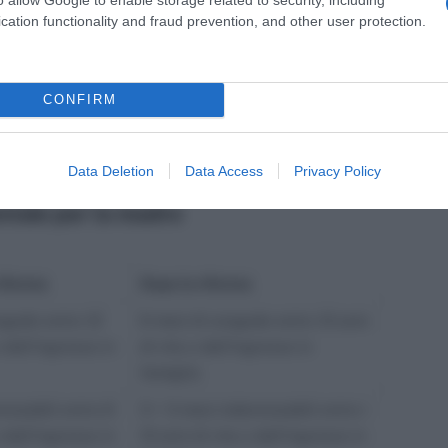
zabili entro 6
9 mesi indennizzabili entro 12
cation functionality and fraud prevention, and other user protection.
ll’ingresso in
anni di vita o dall’ingresso in
famiglia
i a 11)
10 mesi (elevabili a 11)
CONFIRM
ntro 8 anni di
indennizzabili entro 12 anni di
esso in famiglia
vita o dall’ingresso in famiglia
Data Deletion
Data Access
Privacy Policy
ntale per la madre
riforma
Dopo la riforma
ngedo entro 12
6 mesi di congedo entro 12 anni
o dall’ingresso in
di vita o dall’ingresso in
famiglia
nizzabili entro 6
3 + 3 mesi indennizzabili entro i
o dall’ingresso in
12 anni di vita o dall’ingresso in