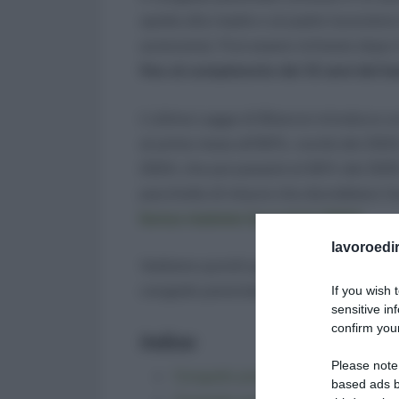
spetta alla madre o al padre lavoratore
autonomo). Può essere richiesto dopo i
fino al compimento dei 12 anni del 
L’ultima Legge di Bilancio introduce un
al primo mese all’80%, novità del 2023
2024, che poi passerà al 60% dal 2025.
pacchetto di misure che dovrebbero fav
bonus mamme lavoratrici 2024
.
lavoroedir
Vediamo quindi quanto tempo dura, com
congedo parentale a ore in questa gui
If you wish 
sensitive in
confirm your
Indice:
Please note
Congedo parentale: quanto dura
based ads b