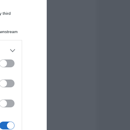
 third
Downstream
er and store
to grant or
ed purposes