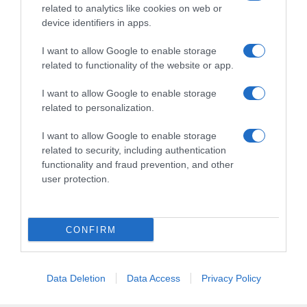
related to analytics like cookies on web or
device identifiers in apps.
I want to allow Google to enable storage
Chi Siamo
Contatti
Redazione
Collabora
LinkedIn
related to functionality of the website or app.
I want to allow Google to enable storage
related to personalization.
I want to allow Google to enable storage
© 2026 Lavoro e Diritti
related to security, including authentication
Testata giornalistica registrata al Tribunale di Larino al n° 511 del 4
functionality and fraud prevention, and other
agosto 2018 – Direttore Responsabile Antonio Maroscia
user protection.
P. IVA 01669200709
CONFIRM
Data Deletion
Data Access
Privacy Policy
Privacy Policy
Cookie Policy
Mappa del Sito