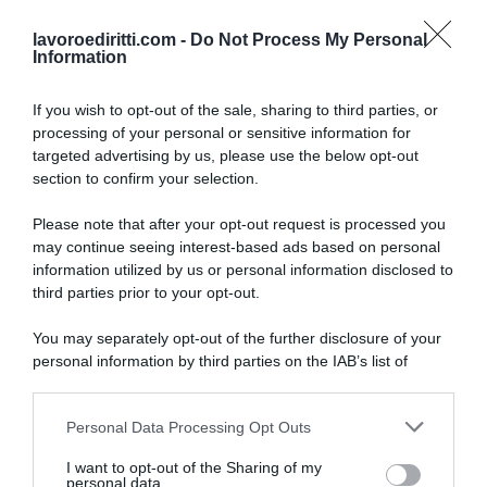
temi di Diritto del Lavoro
lavoroediritti.com -
Do Not Process My Personal
Information
If you wish to opt-out of the sale, sharing to third parties, or
processing of your personal or sensitive information for
targeted advertising by us, please use the below opt-out
section to confirm your selection.
SULLO STESSO ARGOMENTO
Please note that after your opt-out request is processed you
may continue seeing interest-based ads based on personal
NASpI con le dimissioni, via libera anche per chi lascia il
information utilized by us or personal information disclosed to
lavoro a causa della violenza
third parties prior to your opt-out.
Incentivi alle imprese, arriva la riforma: ecco cosa
You may separately opt-out of the further disclosure of your
cambia dal 18 agosto 2026
personal information by third parties on the IAB’s list of
downstream participants.
Vittime del lavoro, nel 2026 più sostegno alle famiglie:
contributi e borse di studio Inail
Personal Data Processing Opt Outs
This information may also be disclosed by us to third parties
on the IAB’s List of Downstream Participants that may further
I want to opt-out of the Sharing of my
disclose it to other third parties.
personal data.