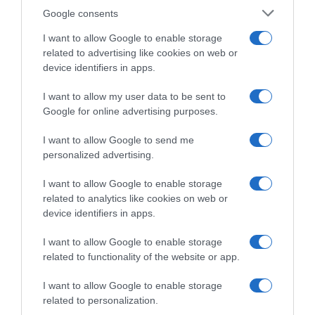
Google consents
I want to allow Google to enable storage
related to advertising like cookies on web or
device identifiers in apps.
I want to allow my user data to be sent to
Google for online advertising purposes.
I want to allow Google to send me
personalized advertising.
I want to allow Google to enable storage
related to analytics like cookies on web or
device identifiers in apps.
I want to allow Google to enable storage
Chi Siamo
Contatti
Redazione
Collabora
LinkedIn
related to functionality of the website or app.
I want to allow Google to enable storage
related to personalization.