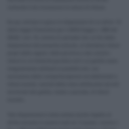
camerale è da riconoscere la natura di tributo.
Da qui, entrano in gioco le disposizioni di cui all’art. 13
della legge Finanziaria per il 2003 (legge n. 289 del
2002). L’art. 13, comma 3, prevede che «ai fini delle
disposizioni del presente articolo, si intendono tributi
propri delle regioni, delle province e dei comuni i
tributi la cui titolarità giuridica ed il cui gettito siano
integralmente attribuiti ai predetti enti, con
esclusione delle compartecipazioni ed addizionali a
tributi erariali, nonché delle mere attribuzioni ad enti
territoriali del gettito, totale o parziale, di tributi
erariali».
Tale disposizione è stata estesa anche rispetto al
diritto annuale in esame (vedi art. 5 quater, comma 1,