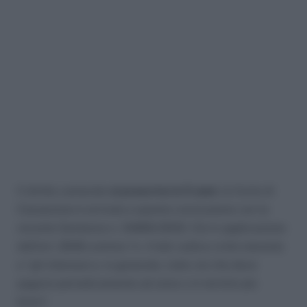
Il diritto camerale
si prescrive in 5 anni
, la Corte di
Cassazione è arrivata a questa conclusione con la
recente Sentenza n. 34890/2023. Ciò in applicazione
dell’art. 2948 comma 1 n. 4 del codice civile inerente
a “gli interessi e, in generale, tutto ciò che deve
pagarsi periodicamente ad anno o in termini più
brevi”.