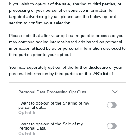
If you wish to opt-out of the sale, sharing to third parties, or
processing of your personal or sensitive information for
targeted advertising by us, please use the below opt-out
section to confirm your selection.
SULLO STESSO ARGOMENTO
Please note that after your opt-out request is processed you
may continue seeing interest-based ads based on personal
NASpI con le dimissioni, via libera anche per chi lascia il
information utilized by us or personal information disclosed to
lavoro a causa della violenza
third parties prior to your opt-out.
Incentivi alle imprese, arriva la riforma: ecco cosa
You may separately opt-out of the further disclosure of your
cambia dal 18 agosto 2026
personal information by third parties on the IAB’s list of
downstream participants.
Vittime del lavoro, nel 2026 più sostegno alle famiglie:
contributi e borse di studio Inail
Personal Data Processing Opt Outs
This information may also be disclosed by us to third parties
on the IAB’s List of Downstream Participants that may further
I want to opt-out of the Sharing of my
disclose it to other third parties.
personal data.
Lavoro e Diritti
risponde gratuitamente ai tuoi
Opted In
Please note that this website/app uses one or more Google
dubbi su: lavoro, pensioni, fisco, welfare.
services and may gather and store information including but
I want to opt-out of the Sale of my
Personal Data.
not limited to your visit or usage behaviour. You may click to
Opted In
grant or deny consent to Google and its third-party tags to