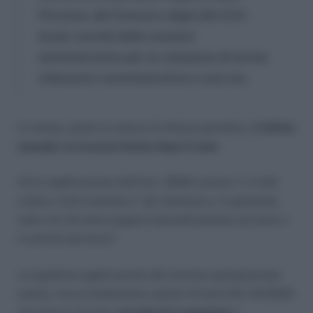
Province, dei Comuni e degli altri Enti
locali, nonché delle sanzioni
amministrative per la violazione di norme
tributarie o amministrative e così via».
In sintesi, posta la natura di tributo periodico,
il diritto
annuale va in prescrizione dopo 5 anni
.
Ciò in applicazione dell’l’art. 2948 comma 1 n 4 del
codice civile inerente a “gli interessi e, in generale,
tutto ciò che deve pagarsi periodicamente ad anno o
in termini più brevi”.
La legittima applicazione del termine quinquennale
inoltre, trova fondamento nell’art.10 del D.M. 54/2005
che fissa in 5 anni i
termini di irrogazione
e