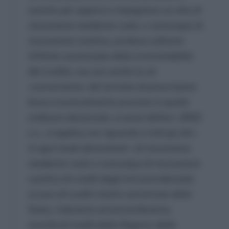
sancito per opporsi o impugnare un atto di
riscossione mediante ruolo, o comunque di
riscossione coattiva, produce soltanto
l’effetto sostanziale della irretrattabilità
del credito, ma non anche la cd.
«conversione» del termine di prescrizione
breve eventualmente previsto in quello
ordinario decennale, ai sensi dell’art. 2953
c.c., si applica con riguardo a tutti gli atti –
in ogni modo denominati – di riscossione
mediante ruolo o comunque di riscossione
coattiva di crediti degli enti previdenziali,
ovvero di crediti relativi ad entrate dello
Stato, tributarie ed extratributarie,
nonché di crediti delle Regioni, delle