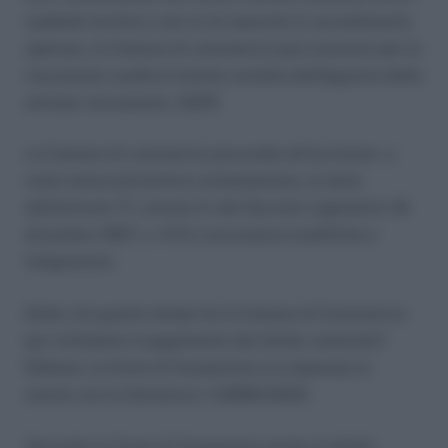
suddetti termini e non lo fa neanche in ravvedimento
operoso, la Camera di commercio può muoversi per la
riscossone coattiva tramite cartella dell’Agenzia delle
entrate-riscossione, ADER.
La Camera di commercio provvede all’iscrizione a
ruolo senza preventiva contestazione, ai sensi
dell’articolo 17, comma 3, del Decreto Legislativo 18
dicembre 1997, n. 472 e successive modifiche e
integrazioni.
Detto ciò quanto tempo ha la Camera di Commercio
per richiedere il pagamento del diritto camerale?
Ebbene, la Corte di Cassazione si è espressa in
merito con la Sentenza n 34890/2023.
Secondo la Corte di Cassazione anche al diritto