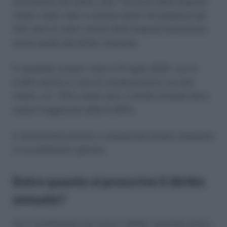
versamento del saldo e del 1°acconto delle imposte.
Infatti, molte volte i commercialisti nel preparare gli
F24, oltre ai codici tributo delle imposte inseriscono
anche quello del diritto camerale.
E’ possibile versare entro il 31 luglio 2023 con lo
0,40% (anche in caso di compensazione con altri
tributi, c.d. “F24 a saldo zero”, il diritto annuale deve
essere maggiorato dello 0,40%).
Il versamento omesso o carente può essere sistemato
in ravvedimento operoso.
Entro quanto si prescrive il diritto
annuale?
Se il contribuente non versa il diritto camerale entro i