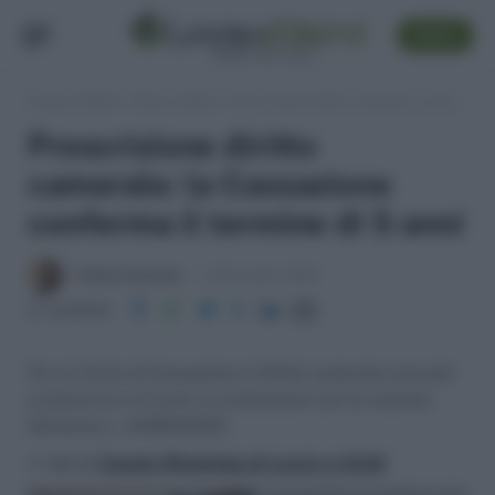
SEGUI
Lavoro e Diritti
»
Fisco e Tasse
»
Prescrizione diritto camerale: la Cassazione conferma il termine di 5 anni
Prescrizione diritto
camerale: la Cassazione
conferma il termine di 5 anni
Andrea Amantea
18 Dicembre 2023
Condividi
Per la Corte di Cassazione il diritto camerale annuale
si prescrive in 5 anni: le conclusioni con la recente
Sentenza n. 34890/2023.
>> Vai al
Canale WhatsApp di Lavoro e Diritti