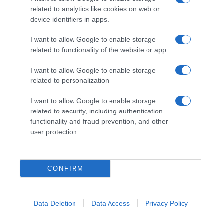
related to analytics like cookies on web or
device identifiers in apps.
I want to allow Google to enable storage
Chi Siamo
Contatti
Redazione
Collabora
LinkedIn
related to functionality of the website or app.
I want to allow Google to enable storage
related to personalization.
I want to allow Google to enable storage
© 2026 Lavoro e Diritti
related to security, including authentication
Testata giornalistica registrata al Tribunale di Larino al n° 511 del 4
functionality and fraud prevention, and other
agosto 2018 – Direttore Responsabile Antonio Maroscia
user protection.
P. IVA 01669200709
CONFIRM
Data Deletion
Data Access
Privacy Policy
Privacy Policy
Cookie Policy
Mappa del Sito