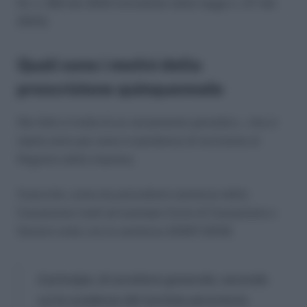
DL n. 282 del 2002 (introdotto dalla legge n. 27 del
2003).
Quali sono i motivi della
prescrizione quinquennale
Nei fatti si tratta di un versamento periodico , che si
ripete anno per anno in pendenza di iscrizione al
Registro delle imprese.
Cosicché, come da precedenti sentenze della
Cassazione (vedi ad esempio Corte di Cassazione a
Sezioni unite con la sentenza 23397/2016)
il principio, di carattere generale, secondo
cui la scadenza del termine perentorio