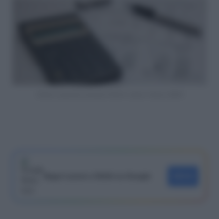
Diritto camerale annuale CCIAA codice tributo 3850
Segui Lavoro e Diritti su Google
SEGUI