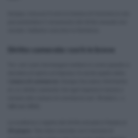
Dunque, trascorsi 5 anni la Camera di Commercio non
può pretendere il versamento del diritto annuale non
versato. Vediamo cosa dice la Sentenza.
Diritto camerale: cos’è in breve
Tra i vari costi che bisogna mettere in conto quando si
decidere di aprire un’impresa c’è anche quello della
C
amera di commercio
. Dunque facciamo riferimento
al c.d. diritto camerale che ogni impresa è tenuta a
versare alla camera di commercio (art. 18 della L. n.
580 del 1993).
La scadenza a regime del diritto annuale è fissata al
30 giugno
. Tale data coincide con il termine di