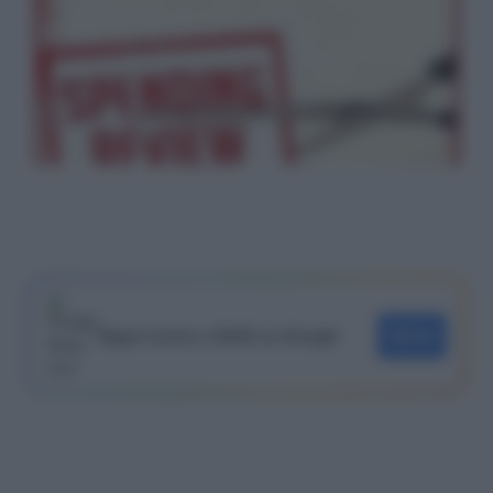
Segui Lavoro e Diritti su Google
SEGUI