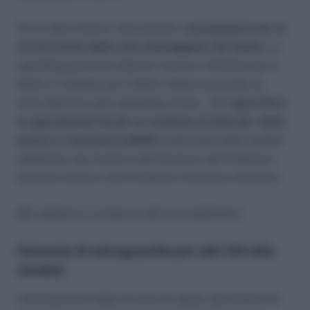
Tra le altre misure, sono previsti
stanziamenti per la
ricostruzione delle zone danneggiate dal sisma.
La
spending garantirà ulteriori risorse: 1 miliardo per il
2013 e 1 miliardo per il 2014. Inoltre è previsto un
terzo decreto sulla spending review , che
riguarderà
le agevolazioni fiscali, la revisione strutturale della
spesa e i contributi pubblici
sulla base delle analisi
effettuate, per incarico del Governo, dal Professor
Giuliano Amato e dal Professor Francesco Giavazzi.
Ma vediamo il contenuto del provvedimento
Clausola di salvaguardia per altri 55 mila
esodati
L’eliminazione degli eccessi di spesa, permetterà di