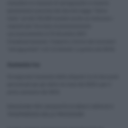
estendere la clausola di salvaguardia in materia
pensionistica prevista dal decreto legge “Salva
Italia” ad altri 55.000 esodati anche se maturano i
requisiti per l’accesso al pensionamento
successivamente al 31 dicembre 2011.
Complessivamente, l’importo a favore dei lavoratori
“salvaguardati” è di 1,2 miliardi ( a partire dal 2014).
Aumento Iva
Scongiurato l’aumento delle aliquote Iva di due punti
percentuali per gli ultimi tre mesi del 2012 e per il
primo semestre del 2013.
RIDUZIONE PER L’ACQUISTO DI BENI E SERVIZI E
TRASPARENZA DELLE PROCEDURE