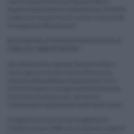
Il primo insieme di interventi riguarda l’attività
negoziale delle pubbliche amministrazioni, riducendo
la spesa per l’acquisto di beni e servizi e incentivando
la trasparenza delle procedure.
RIDUZIONE DELLE DOTAZIONI ORGANICHE DELLE
PUBBLICHE AMMINISTRAZIONI
Alla riduzione della spesa per l’acquisto di beni e
servizi seguono le misure relative alle dotazioni
organiche delle pubbliche amministrazioni, la cui
finalità principale è il recupero dell’efficienza della
macchina burocratica e, per i casi virtuosi,
l’ottimizzazione nell’allocazione delle risorse umane.
Il programma di riduzione non si applicherà al
comparto scuola e AFAM, alle strutture del comparto