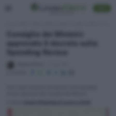
SEGUI
Lavoro e Diritti
»
Leggi, normativa e prassi
»
Consiglio dei Ministri: approvato il decreto sulla Spending Review
Consiglio dei Ministri:
approvato il decreto sulla
Spending Review
Massima Di Paolo
6 Luglio 2012
Condividi
Tutti i tagli contenuti nel decreto sulla spending
review approvato dal consiglio dei Ministri.
>> Vai al
Canale WhatsApp di Lavoro e Diritti