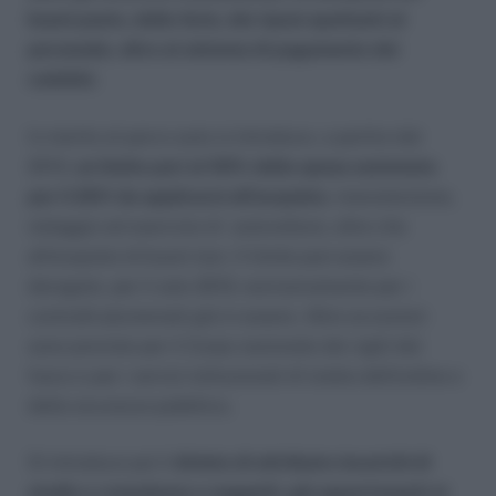
buoni pasto, delle ferie, dei riposi spettanti al
personale, oltre al sistema di pagamento dei
cedolini.
In merito al parco auto si introduce, a partire dal
2013,
un limite pari al 50% della spesa sostenuta
per il 2011 da applicarsi all’acquisto
, manutenzione,
noleggio ed esercizio di autovetture, oltre che
all’acquisto di buoni taxi. Il limite può essere
derogato, per il solo 2013, esclusivamente per i
contratti pluriennali già in essere. Altre eccezioni
sono previste per il Corpo nazionale dei vigili del
fuoco e per i servizi istituzionali di tutela dell’ordine e
della sicurezza pubblica.
Si introduce poi il
divieto di attribuire incarichi di
studio e consulenza a soggetti, già appartenenti ai