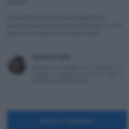
PASSIVE
Sono stabilite una serie di norme riguardanti il
patrimonio pubblico, che viene razionalizzato, e i costi
delle locazioni passive, che vengono ridotti.
Massima Di Paolo
Avvocato non praticante ed ex formatrice, co
fondatrice e redattrice di Lavoro e Diritti e
attualmente impiegata nella PA.
MOSTRA I COMMENTI