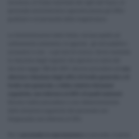
sicurezza, al Corpo nazionale dei vigili del fuoco, al
personale amministrativo operante presso gli Uffici
giudiziari e al personale della magistratura.
Le Amministrazioni dello Stato, incluse quelle ad
ordinamento autonomo, le agenzie, gli enti pubblici –
economici e non – e gli enti di ricerca, fermo restando
la riduzione degli organici da operare ai sensi del
decreto legge 138 del 2011, devono procedere ad
una
ulteriore riduzione degli uffici di livello generale e di
livello non generale, e delle relative dotazioni
organiche, non inferiore al 20% di quelli esistenti
.
Devono inoltre procedere a una rideterminazione
delle dotazioni organiche del personale non
dirigenziale non inferiore al 10%.
Per il
personale in soprannumero
si procede, in primo