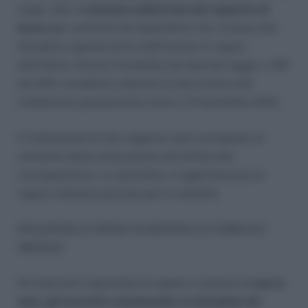
luogo, alla riso
luzione unilaterale del rapporto di
lavoro n
ei confronti dei dipendenti che, in base alla
disciplina vigente prima dell’entrata in vigore
dell’ultima riforma introdotta dal decreto legge n. 201
del 2011, avrebbero ottenuto la decorrenza del
trattamento pensionistico entro il 31 dicembre 2014.
Il trattamento di fine rapporto sarà corrisposto al
momento della maturazione del diritto alla
corresponsione. In subordine, si applicheranno le
regole ordinarie previste per la mobilità.
RIDUZIONE DI SPESE IN MATERIA DI PUBBLICO
IMPIEGO
Gli interventi riguardano le spese in materia di
parco
auto, gli incarichi consulenziali, la disciplina dei