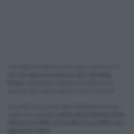
Il Consiglio dei Ministri, nella seduta notturna del 5
luglio
ha approvato il decreto sulla “Spending
Review”,
denominato “disposizioni urgenti per la
riduzione della spesa pubblica a servizi invariati”.
Una sforbiciata a molte spese dell’amministrazione
statale che, dovrebbe p
ortare ad un risparmio di 4,5
miliardi per il 2012, di 10,5 miliardi per il 2013 e di 11
miliardi per il 2014.