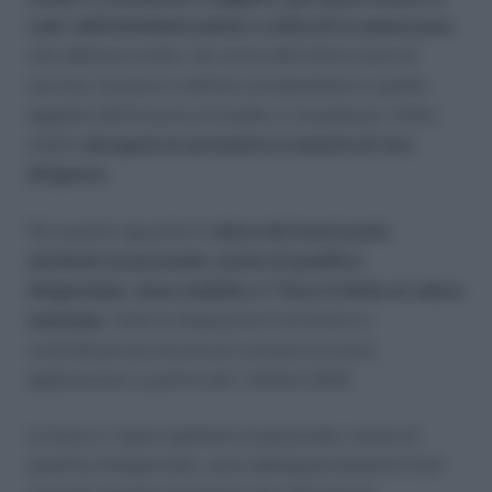
ruoli dell’amministrazione e collocati in quiescenza
,
che abbiano svolto, nel corso dell’ultimo anno di
servizio, funzioni e attività corrispondenti a quelle
oggetto dell’incarico di studio o consulenza. Viene
inoltre
abrogata la normativa in materia di vice
dirigenza.
Per quanto riguarda il
valore dei buoni pasto
attribuiti al personale, anche di qualifica
dirigenziale, viene stabilito a 7 Euro il limite al valore
nominale.
Tutte le disposizioni normative e
contrattuali più favorevoli cessano di avere
applicazione a partire dal 1 ottobre 2012.
Le ferie e i riposi spettanti al personale, anche di
qualifica dirigenziale, sono obbligatoriamente fruiti