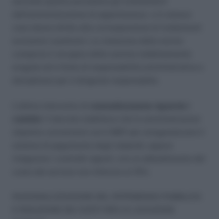
secondo quanto prevedono gli ordinamenti
dell’amministrazione di appartenenza e in nessun
caso danno diritto alla corresponsione di trattamenti
economici sostitutivi. La violazione della norma
comporta il recupero delle somme indebitamente
erogate ed è fonte di responsabilità amministrativa e
disciplinare per il dirigente responsabile.
L’ultimo intervento di
razionalizzazione riguarda i
cedolini
. Il decreto stabilisce che le amministrazioni
stipulino convenzioni con il MEF per omogeneizzare il
sistema di pagamento degli stipendi, oppure
rinegozino i contratti vigenti, con un abbattimento del
costo del servizio non inferiore al 15%.
RAZIONALIZZAZIONE DEL PATRIMONIO PUBBLICO
E RIDUZIONE DEI COSTI PER LE LOCAZIONI