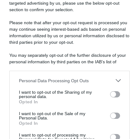
targeted advertising by us, please use the below opt-out
section to confirm your selection.
SULLO STESSO ARGOMENTO
Please note that after your opt-out request is processed you
may continue seeing interest-based ads based on personal
NASpI con le dimissioni, via libera anche per chi lascia il
information utilized by us or personal information disclosed to
lavoro a causa della violenza
third parties prior to your opt-out.
Incentivi alle imprese, arriva la riforma: ecco cosa
You may separately opt-out of the further disclosure of your
cambia dal 18 agosto 2026
personal information by third parties on the IAB’s list of
downstream participants.
Vittime del lavoro, nel 2026 più sostegno alle famiglie:
contributi e borse di studio Inail
Personal Data Processing Opt Outs
This information may also be disclosed by us to third parties
on the IAB’s List of Downstream Participants that may further
I want to opt-out of the Sharing of my
disclose it to other third parties.
personal data.
Lavoro e Diritti
risponde gratuitamente ai tuoi
Opted In
Please note that this website/app uses one or more Google
dubbi su: lavoro, pensioni, fisco, welfare.
services and may gather and store information including but
I want to opt-out of the Sale of my
Personal Data.
not limited to your visit or usage behaviour. You may click to
Opted In
grant or deny consent to Google and its third-party tags to
PARLA CON NOI
use your data for below specified purposes in below Google
I want to opt-out of processing my
consent section.