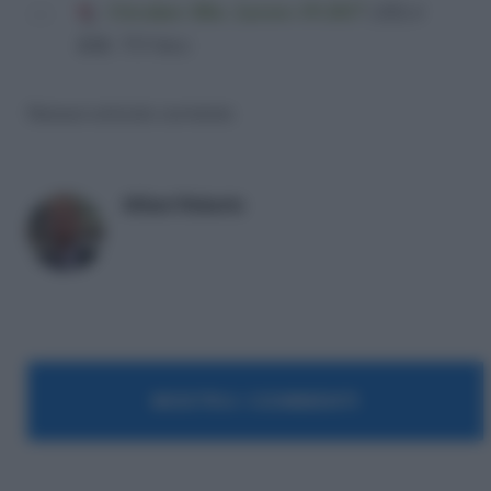
Circolare Min. Lavoro 19-2017
(202,4
KiB, 753 hits)
Nessun articolo correlato
Milani Roberto
MOSTRA I COMMENTI