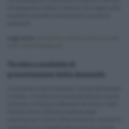
ma comunque per un periodo non superiore a 24 mesi
nel quinquennio mobile in relazione alla singola unità
produttiva aziendale interessata dal contratto di
solidarietà.
Leggi anche:
Quinquennio e biennio mobile per CIGO,
CIGS, Fondi di Solidarietà
Termini e modalità di
presentazione della domanda
La domanda di decontribuzione, firmata digitalmente
e in bollo, va inviata esclusivamente attraverso posta
elettronica certificata al Ministero del lavoro e delle
Politiche Sociali -Direzione Generale degli
ammortizzatori sociali e delle formazione- secondo la
modulistica e le modalità indicate nel sito internet