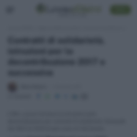
SEGUI
Lavoro e Diritti
»
Leggi, normativa e prassi
»
Contratti di solidarietà, istruzioni per la decontribuzione 2017 e successiva
Contratti di solidarietà,
istruzioni per la
decontribuzione 2017 e
successiva
Milani Roberto
4 Dicembre 2017
Condividi
Il Min. Lavoro fornisce le istruzioni sulla
decontribuzione per contratti di solidarietà. Domande
dal 30/11 al 10/12 di ogni anno di riferimento.