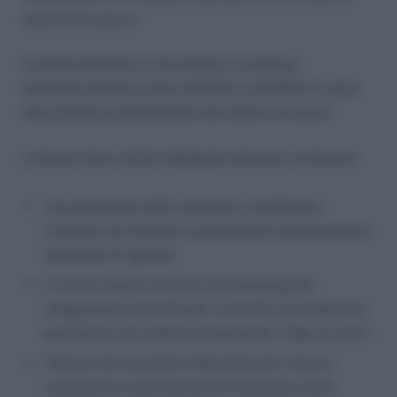
www.lavoro.gov.it.
Contestualmente, la domanda va inoltrata
telematicamente anche all’INPS o all’INPGI in base
alla gestione previdenziale del datore di lavoro.
L’istanza deve inoltre obbligatoriamente contenere:
una previsione della riduzione contributiva
richiesta, da indicare a prescindere da precedenti
domande di sgravio;
il codice pratica relativo alla domanda di
integrazione salariale per contratto di solidarietà
presentata nel sistema denominato “Cigs on-line”;
l’elenco dei lavoratori indicando per ciascun
nominativo la percentuale di riduzione oraria