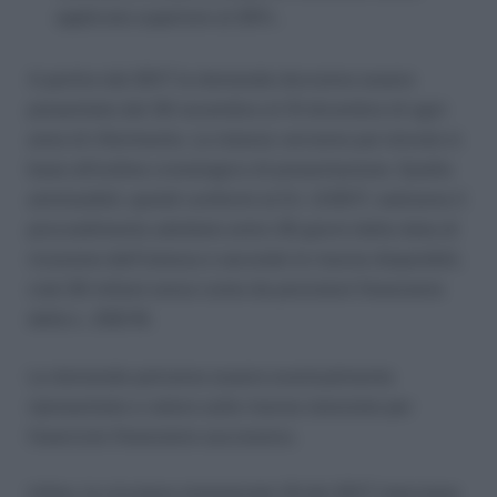
applicata superiore al 20% .
A partire dal 2017 le domande dovranno essere
presentate dal 30 novembre al 10 dicembre di ogni
anno di riferimento. Le istanze verranno poi istruite in
base all’ordine cronologico di presentazione. Quelle
ammissibili, quindi conformi al D.I. 2/2017, vedranno il
provvedimento adottato entro 30 giorni dalla data di
ricezione dell’istanza e secondo le risorse disponibili,
cioè 30 milioni annui come da previsioni finanziarie
della L. 232/16.
Le domande potranno essere eventualmente
ripresentate a valere sulle risorse stanziate per
l’esercizio finanziario successivo.
Infine, la circolare ministeriale 19 del 2017 interviene