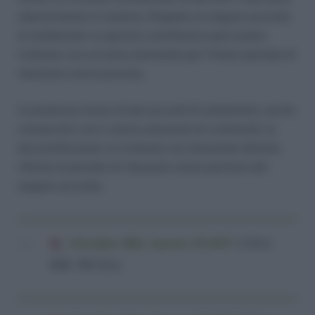
ulteriormente in materia. Rispetto al singolo accordo
di solidarietà, lo sgravio contributivo può essere
richiesto con un’unica domanda per l’intero periodo di
riduzione oraria previsto.
In presenza invece di più accordi di solidarietà, anche
consecutivi con o senza soluzione di continuità, la
decontribuzione va richiesta con domande distinte
riferite al periodo di riduzione oraria previsto dal
singolo accordo.
Circolare Min. Lavoro 18-2017
(310,6
KiB, 804 hits)