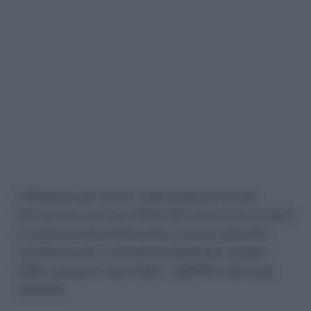
Il Ministero del Lavoro e delle Politiche Sociali,
attraverso la circolare 18 del 2017, ha fornito istruzioni
in materia di decontribuzione, ovvero di riduzione
contributiva per i contratti di solidarietà -causale
CIGS- stipulati ai sensi della L. 863/84 e del D.Lgs
148/2015.