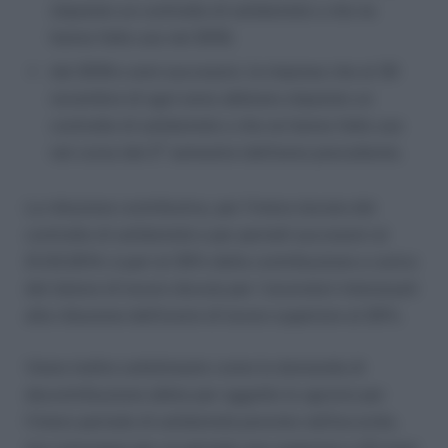
stipulato un contratto di solidarietà o che ne
hanno fatto uso nel 2016;
dal 2018 e anni successivi, le imprese che al 30
novembre di ogni anno abbiano stipulato un
contratto di solidarietà o che ne hanno fatto uso
nel corso del 2° semestre dell’anno precedente.
La riduzione contributiva, per l’intera durata del
contratto di solidarietà e per periodi successivi al
21.03.2014, è pari al 35% della contribuzione a carico
del datore di lavoro dovuta per i lavoratori interessati
alla riduzione dell’orario di lavoro superiore al 20%.
Viene inoltre sottolineato come la domanda di
decontribuzione abbia per oggetto lo sgravio per
l’intero periodo di solidarietà previsto nell’accordo,