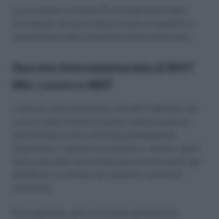
La successiva circolare 19, ad integrazione della
precedente, chiarisce ulteriormente le modalità di
presentazione della domanda di decontribuzione.
Decreto Interministeriale 2/2017
Min. Lavoro e MEF
Il Decreto Interministeriale 2 del 2017 (Ministeri del
Lavoro e delle Politiche Sociali e dell’Economia e
delle Finanze) aveva infatti precedentemente
determinato i requisiti, le modalità e i termini, legati
all’accesso della decontribuzione prevista dal D.Lgs
510/96 per le aziende che stipulano contratti di
solidarietà.
Più in generale, spicca il termine perentorio di