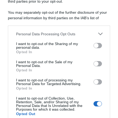
third parties prior to your opt-out.
Incentivi alle imprese, arriva la riforma: ecco cosa
You may separately opt-out of the further disclosure of your
cambia dal 18 agosto 2026
personal information by third parties on the IAB’s list of
downstream participants.
Vittime del lavoro, nel 2026 più sostegno alle famiglie:
contributi e borse di studio Inail
Personal Data Processing Opt Outs
This information may also be disclosed by us to third parties
on the IAB’s List of Downstream Participants that may further
I want to opt-out of the Sharing of my
disclose it to other third parties.
personal data.
Lavoro e Diritti
risponde gratuitamente ai tuoi
Opted In
Please note that this website/app uses one or more Google
dubbi su: lavoro, pensioni, fisco, welfare.
services and may gather and store information including but
I want to opt-out of the Sale of my
Personal Data.
not limited to your visit or usage behaviour. You may click to
Opted In
grant or deny consent to Google and its third-party tags to
PARLA CON NOI
use your data for below specified purposes in below Google
I want to opt-out of processing my
consent section.
Personal Data for Targeted Advertising.
Opted In
I want to opt-out of Collection, Use,
Retention, Sale, and/or Sharing of my
Personal Data that Is Unrelated with the
Purposes for which it was collected.
Opted Out