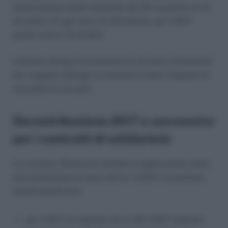
presentazione delle domande dal 30 novembre al 10
dicembre di ogni anno di riferimento, per il 2017
quindi entro il 10.12.2017.
Vediamo dunque brevemente le istruzioni ministeriali,
per maggiori dettagli si rimanda al testo integrale di
entrambe le circolari.
Decontribuzione 2017 e successiva
per i contratti di solidarietà
La circolare 18 precisa l’ambito di applicazione della
decontribuzione ai sensi del D.I. 2/2017, ne possono
quindi beneficiare:
per il 2017, le imprese che al 30.11.2017 abbiano