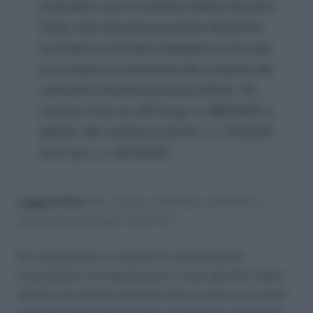
contratto o, per le attività iniziate durante
l’anno, alla data di assunzione del primo
lavoratore a termine (sebbene in tal caso
si ricordano le esclusioni dal computo dei
contratti a termine previste dall’art. 10,
comma 7 lett. a), del D.Lgs. n. 368/2001 o
dall’art. 28, comma 3, del D.L. n. 179/2012
conv. da L. n. 221/2012)
Leggi anche:
Min. Lavoro, contratto a termine e
apprendistato dopo il Jobs Act
Di conseguenza in assenza di una disciplina
contrattuale che regolamenti il caso specifico delle
attività che iniziano durante l’anno e salvo successivi