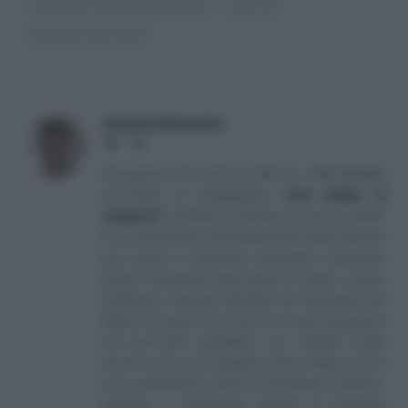
Contratto a tempo determinato
jobs act
Ministero del lavoro
Antonio Maroscia
Website
LinkedIn
Consulente del Lavoro iscritto al n. 238 dell'albo
provinciale di Campobasso
[
Link all'albo di
categoria
]
, fondatore e direttore di Lavoro e Diritti.
D.U. in Economia e Amministrazione delle Imprese
(eq. Laurea in Economia Aziendale) conseguito
presso l'Università degli Studi di Teramo. Iscritto
nell'elenco speciale dell'Albo dei Giornalisti del
Molise. Da quasi venti anni mi occupo di gestione
del personale soprattutto per aziende medio
piccole e per i più disparati settori. Negli anni mi
sono specializzato anche in Previdenza e Welfare,
aiutando e informando migliaia di lavoratori