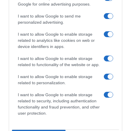
Google for online advertising purposes.
I want to allow Google to send me
personalized advertising.
I want to allow Google to enable storage
related to analytics like cookies on web or
device identifiers in apps.
Chi Siamo
Contatti
Redazione
Collabora
LinkedIn
I want to allow Google to enable storage
related to functionality of the website or app.
I want to allow Google to enable storage
related to personalization.
© 2026 Lavoro e Diritti
I want to allow Google to enable storage
Testata giornalistica registrata al Tribunale di Larino al n° 511 del 4
related to security, including authentication
agosto 2018 – Direttore Responsabile Antonio Maroscia
functionality and fraud prevention, and other
P. IVA 01669200709
user protection.