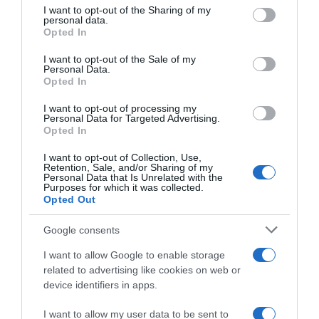
on the IAB’s List of Downstream Participants that may further
I want to opt-out of the Sharing of my
Lavoro e Diritti
risponde gratuitamente ai tuoi
disclose it to other third parties.
personal data.
dubbi su: lavoro, pensioni, fisco, welfare.
Opted In
Please note that this website/app uses one or more Google
services and may gather and store information including but
I want to opt-out of the Sale of my
Personal Data.
not limited to your visit or usage behaviour. You may click to
PARLA CON NOI
Opted In
grant or deny consent to Google and its third-party tags to
use your data for below specified purposes in below Google
I want to opt-out of processing my
consent section.
Personal Data for Targeted Advertising.
Opted In
I want to opt-out of Collection, Use,
Retention, Sale, and/or Sharing of my
Personal Data that Is Unrelated with the
Purposes for which it was collected.
Opted Out
Google consents
I want to allow Google to enable storage
related to advertising like cookies on web or
device identifiers in apps.
I want to allow my user data to be sent to