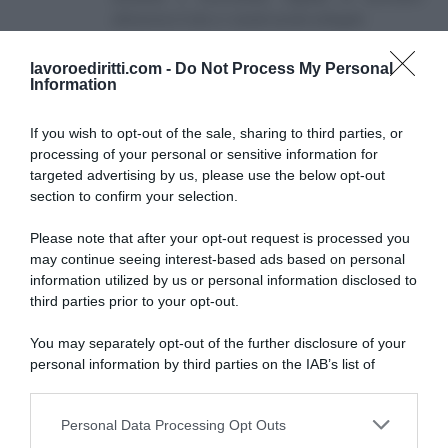
attraverso il sito e i canali social collegati.
lavoroediritti.com -
Do Not Process My Personal
Information
If you wish to opt-out of the sale, sharing to third parties, or
processing of your personal or sensitive information for
targeted advertising by us, please use the below opt-out
SULLO STESSO ARGOMENTO
section to confirm your selection.
Please note that after your opt-out request is processed you
NASpI con le dimissioni, via libera anche per chi lascia il
may continue seeing interest-based ads based on personal
lavoro a causa della violenza
information utilized by us or personal information disclosed to
third parties prior to your opt-out.
Incentivi alle imprese, arriva la riforma: ecco cosa
cambia dal 18 agosto 2026
You may separately opt-out of the further disclosure of your
personal information by third parties on the IAB’s list of
Vittime del lavoro, nel 2026 più sostegno alle famiglie:
downstream participants.
contributi e borse di studio Inail
Personal Data Processing Opt Outs
This information may also be disclosed by us to third parties