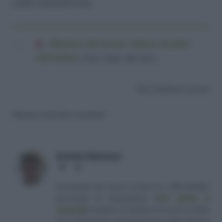
realtà imprenditoriale.
Ministero del Lavoro: lettera circolare
14974/2014
(259,3 KiB, 983 hits)
Via | Dottrina Lavoro
Nessun articolo correlato
Antonio Maroscia
Website
LinkedIn
Consulente del Lavoro iscritto al n. 238 dell'albo
provinciale di Campobasso
[
Link all'albo di
categoria
]
, fondatore e direttore di Lavoro e Diritti.
D.U. in Economia e Amministrazione delle Imprese