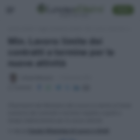
SEGUI
Lavoro e Diritti
»
Leggi, normativa e prassi
»
Min. Lavoro: limite dei contratti a termine per le nuove attività
Min. Lavoro: limite dei
contratti a termine per le
nuove attività
Antonio Maroscia
11 Settembre 2014
Condividi
Chiarimenti del Ministero del Lavoro in merito al limite
numerico dei contratti a termine rispetto a quelli a
tempo indeterminato per le nuove attività.
>> Vai al
Canale WhatsApp di Lavoro e Diritti