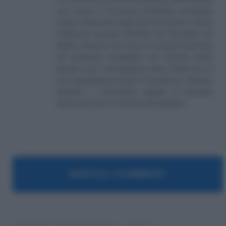
(eq. Laurea in Economia Aziendale) conseguito
presso l'Università degli Studi di Teramo. Iscritto
nell'elenco speciale dell'Albo dei Giornalisti del
Molise. Da quasi venti anni mi occupo di gestione
del personale soprattutto per aziende medio
piccole e per i più disparati settori. Negli anni mi
sono specializzato anche in Previdenza e Welfare,
aiutando e informando migliaia di lavoratori
attraverso il sito e i canali social collegati.
MOSTRA I COMMENTI