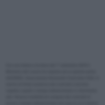
Con una lettera circolare del 1° settembre 2014 il
Ministero del Lavoro ha risposto ad un quesito posto
dall’ANCE, Associazione Nazionale Costruttori Edili, in
merito al limite numerico dei contratti a termine
rispetto a quelli a tempo indeterminato in riferimento
alla “diversa modalità di computo dei contratti di
lavoro a tempo indeterminato nel caso in cui il datore