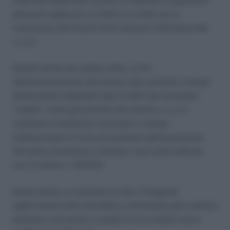
interventi delle parti sociali, le imprese in questione
potranno applicare il criterio su citato, pur in
osservanza dei diversi limiti numerici individuati dal
c.c.n.l.
Quindi anche nel settore edile, ai fini
dell’individuazione del numero dei contratti a tempo
determinato stipulabili (pari al 25% dei lavoratori
“stabili”, come già previsto dal relativo c.c.n.l.)
andranno considerati i lavoratori a tempo
indeterminato in forza al momento dell’assunzione
del primo lavoratore a termine, così come indicato
con circolare n. 18/2014.
Resta ferma, si conclude la nota, l’integrale
applicazione della disciplina contrattuale già a partire
dall’anno successivo a quello di avvio della nuova