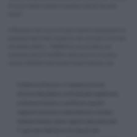
di lavoro abbia iniziato la propria attività durante
l’anno”.
Il Ministero del Lavoro ha già chiarito ampiamente la
questione del limite numerico dei contratti a termine
introdotto dalla L. 78/2014 di conversione con
modifiche del Dl 34/2014, attraverso la circolare
numero 18/2014 nella quale ha già indicato che:
Il datore di lavoro, in assenza di una
diversa disciplina contrattuale applicata,
è dunque tenuto a verificare quanti
rapporti di lavoro subordinato a tempo
indeterminato siano vigenti alla data del
1° gennaio dell’anno di stipula del