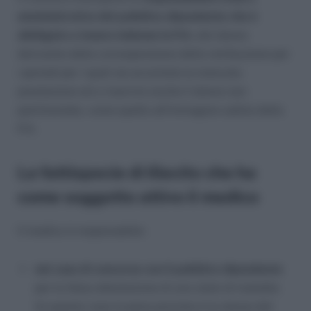
amministrativa del pubblico dipendente che è
obbligato a tenere indenne la P.A.
dal danno
derivante dalla corresponsione della retribuzione per
i periodi per i quali sia accertata la mancata
prestazione ed a risarcire anche il danno non
patrimoniale, come quello all’immagine subita dalla
P.A.
La fattispecie di illecito che ha
come soggetto attivo il medico
Il medico è responsabile:
nel caso di concorso con il pubblico dipendente
per la falsa attestazione di uno stato di malattia
(in questo caso la pena prevista è la stessa del