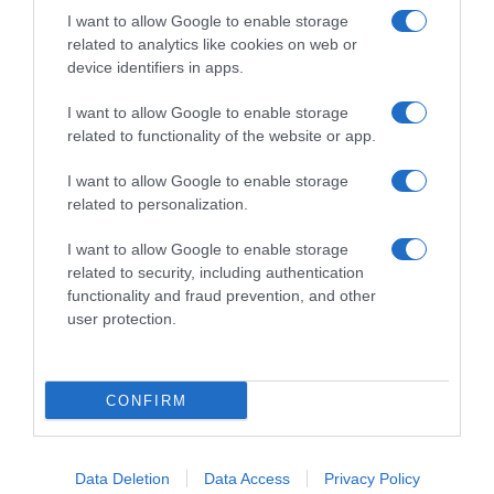
I want to allow Google to enable storage
related to analytics like cookies on web or
device identifiers in apps.
I want to allow Google to enable storage
Chi Siamo
Contatti
Redazione
Collabora
LinkedIn
related to functionality of the website or app.
I want to allow Google to enable storage
related to personalization.
I want to allow Google to enable storage
© 2026 Lavoro e Diritti
related to security, including authentication
Testata giornalistica registrata al Tribunale di Larino al n° 511 del 4
functionality and fraud prevention, and other
agosto 2018 – Direttore Responsabile Antonio Maroscia
user protection.
P. IVA 01669200709
CONFIRM
Data Deletion
Data Access
Privacy Policy
Privacy Policy
Cookie Policy
Mappa del Sito