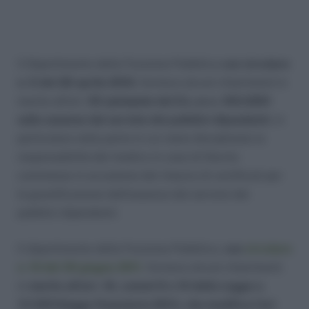
Il Dipartimento della Funzione Pubblica
con circolare
n. 5 del 28 aprile 2010
, fornisce alcuni chiarimenti in
merito all’art.
55
quinquies
del D.L.vo n. 165/2001
sulle assenze dal servizio dei pubblici dipendenti
, in
particolare nella parte in cui viene disciplinata la
responsabilità del medico in caso di illecito
commesso in occasione del rilascio di certificati per
la giustificazione dell’assenza dal servizio dei
pubblici dipendenti.
Il dipartimento della Funzione Pubblica,
con
circolare
n. 10 del 30 giugno 2011
,
fornisce alcuni chiarimenti
in
merito all’art. 16, commi 9 e 10 della Legge n.
111/2011(legge finanziaria 2011), che modifica l’art