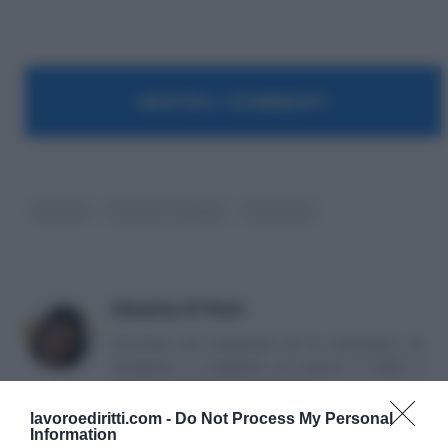
MOSTRA I COMMENTI
malattia
Pubblico Impiego
riforma pa
Massima Di Paolo
Avvocato non praticante ed ex formatrice, co
fondatrice e redattrice di Lavoro e Diritti e
attualmente impiegata nella PA.
lavoroediritti.com -
Do Not Process My Personal
Information