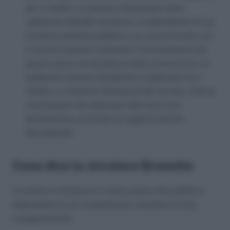
per il medico, la sanzione disciplinare della
radiazione dall’albo ed altresì, se dipendente di una
struttura sanitaria pubblica o se convenzionato con
il servizio sanitario nazionale, il licenziamento per
giusta causa o la decadenza dalla convenzione. Le
medesime sanzioni disciplinari si applicano se il
medico, in relazione all’assenza dal servizio, rilascia
certificazioni che attestano dati clinici non
direttamente constatati né oggettivamente
documentati.
Cosa dice la circolare Brunetta
Il comma 1 introduce un reato proprio del pubblico
dipendente la cui condotta può consistere in due
comportamenti: