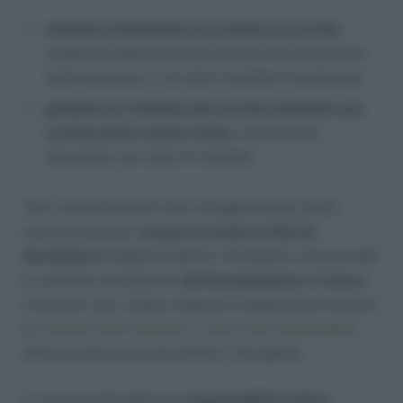
attestare falsamente la presenza in servizio
mediante l’alterazione dei sistemi di rilevamento
della presenza o con altre modalità fraudolente;
giustificare l’assenza dal servizio mediante una
certificazione medica falsa
o falsamente
attestante uno stato di malattia
Tale comportamento oltre all’applicazione della
sanzione penale,
comporta anche un illecito
disciplinare
(regolato dall’art. 55 quater) che prevede
la sanzione disciplinare
del licenziamento in tronco
.
In questo caso, inoltre valgono le disposizioni relative
ai
controlli sulle assenze a carico del responsabile
della struttura previste dall’art. 55 septies.
Il comma 2 disciplina la
responsabilità civile e