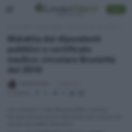
SEGUI
Lavoro e Diritti
»
Pubblico Impiego
»
Malattia dei dipendenti pubblici e certificato medico: circolare Brunetta del 2010
Malattia dei dipendenti
pubblici e certificato
medico: circolare Brunetta
del 2010
Massima Di Paolo
4 Maggio 2010
Condividi
Con circolare n. 5 del 28 aprile 2010, il ministro
Brunetta fornisce alcuni chiarimenti sulle assenze dal
servizio dei pubblici dipendenti.