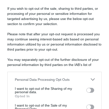
If you wish to opt-out of the sale, sharing to third parties, or
processing of your personal or sensitive information for
targeted advertising by us, please use the below opt-out
section to confirm your selection.
SULLO STESSO ARGOMENTO
Please note that after your opt-out request is processed you
may continue seeing interest-based ads based on personal
NASpI con le dimissioni, via libera anche per chi lascia il
information utilized by us or personal information disclosed to
lavoro a causa della violenza
third parties prior to your opt-out.
Incentivi alle imprese, arriva la riforma: ecco cosa
You may separately opt-out of the further disclosure of your
cambia dal 18 agosto 2026
personal information by third parties on the IAB’s list of
downstream participants.
Vittime del lavoro, nel 2026 più sostegno alle famiglie:
contributi e borse di studio Inail
Personal Data Processing Opt Outs
This information may also be disclosed by us to third parties
on the IAB’s List of Downstream Participants that may further
I want to opt-out of the Sharing of my
disclose it to other third parties.
personal data.
Lavoro e Diritti
risponde gratuitamente ai tuoi
Opted In
Please note that this website/app uses one or more Google
dubbi su: lavoro, pensioni, fisco, welfare.
services and may gather and store information including but
I want to opt-out of the Sale of my
Personal Data.