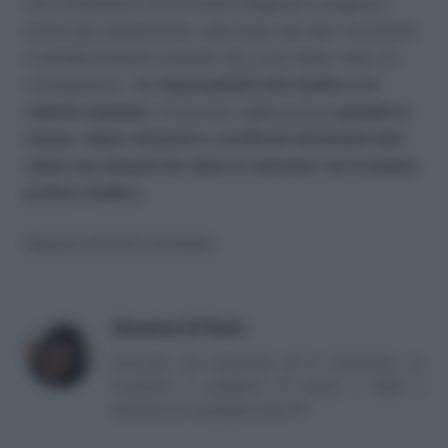
che consentono di formulare diagnosi e prognosi
anche per presunzione, sulla base dei dati riscontrati
o semplicemente acquisiti nel corso della visita. Di
conseguenza,
la responsabilità del medico e le
relative sanzioni,
troveranno applicazione
quando lo
stesso, rilasci attestati o certificati attestanti dati
clinici non desunti da visita in coerenze con la buona
pratica medica.
Nessun articolo correlato
Massima Di Paolo
Avvocato non praticante ed ex formatrice, co
fondatrice e redattrice di Lavoro e Diritti e
attualmente impiegata nella PA.