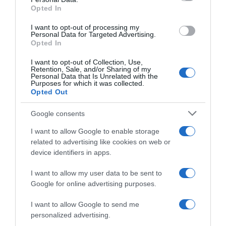
not limited to your visit or usage behaviour. You may click to
Opted In
grant or deny consent to Google and its third-party tags to
PARLA CON NOI
use your data for below specified purposes in below Google
I want to opt-out of processing my
consent section.
Personal Data for Targeted Advertising.
Opted In
I want to opt-out of Collection, Use,
Retention, Sale, and/or Sharing of my
Personal Data that Is Unrelated with the
Purposes for which it was collected.
Opted Out
Google consents
I want to allow Google to enable storage
related to advertising like cookies on web or
device identifiers in apps.
I want to allow my user data to be sent to
Google for online advertising purposes.
I want to allow Google to send me
personalized advertising.