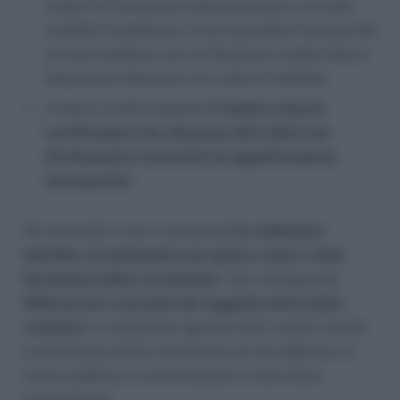
sistemi di rilevamento della presenza o con altre
modalità fraudolente, ovvero giustifica l’assenza dal
servizio mediante una certificazione medica falsa o
falsamente attestante uno stato di malattia
);
il fatto si verifica quando
il medico rilascia
certificazioni che attestano dati clinici non
direttamente constatati né oggettivamente
documentati.
Per entrambi i casi la sanzione
è la radiazione
dall’albo, licenziamento per giusta causa o nella
decadenza dalla convenzione
. Tali conseguenze
differiscono a seconda del soggetto attivo della
condotta
: la radiazione riguarda tutti i medici iscritti,
a prescindere dalla circostanza se essi abbiano un
lavoro pubblico o convenzionato o siano liberi
professionisti.