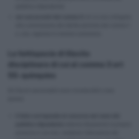
pubblico dipendente)
nei casi previsti dal comma 3,
di cui una collegata
alla commissione del delitto previsto dal comma 1
e, una, regolata in maniera autonoma.
La fattispecie di illecito
disciplinare di cui al comma 3 art
55- quinquies
Gli illeciti sanzionabili sono riconducibili a due
ipotesi:
il fatto corrisponde al concorso nel reato del
pubblico dipendente
(
attesta falsamente la propria
presenza in servizio, mediante l’alterazione dei