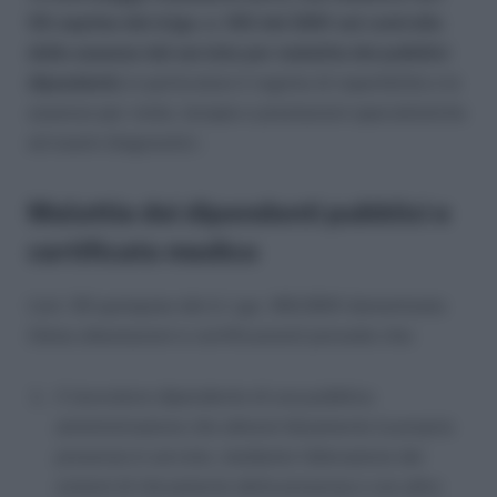
55-septies del d.lgs. n. 165 del 2001 sul controllo
delle assenze dal servizio per malattia dei pubblici
dipendenti;
in particolare il regime di reperibilità e le
assenze per visite, terapie e prestazioni specialistiche
ed esami diagnostici.
Malattia dei dipendenti pubblici e
certificato medico
L’art. 55 quinquies del d. Lgs. 165/2001 denominato
(false attestazioni e certificazioni) prevede che:
Il lavoratore dipendente di una pubblica
amministrazione che attesta falsamente la propria
presenza in servizio, mediante l’alterazione dei
sistemi di rilevamento della presenza o con altre