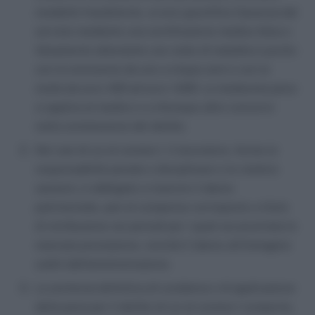
modalità fraudolente, ovvero giustifica l’assenza dal
servizio mediante una certificazione medica falsa o
falsamente attestante uno stato di malattia è punito
con la reclusione da uno a cinque anni e con la
multa da euro 400 ad euro 1.600. La medesima pena
si applica al medico e a chiunque altro concorre
nella commissione del delitto.
Nei casi di cui al comma 1, il lavoratore, ferme la
responsabilità penale e disciplinare e le relative
sanzioni, è obbligato a risarcire il danno
patrimoniale, pari al compenso corrisposto a titolo
di retribuzione nei periodi per i quali sia accertata la
mancata prestazione, nonché il danno all’immagine
subiti dall’amministrazione.
La sentenza definitiva di condanna o di applicazione
della pena per il delitto di cui al comma 1 comporta,