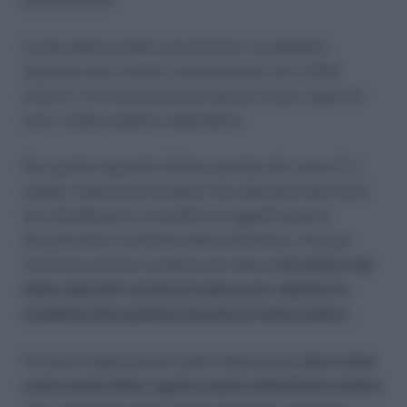
La decadenza dalla convenzione, ovviamente
riguarda solo i medici convenzionati con il SSN
mentre, il licenziamento per giusta causa, riguarda
solo i medici pubblici dipendenti.
Per quanto riguarda l’ultimo periodo del coma 3 (
il
medico rilascia certificazioni che attestano dati clinici
non direttamente constatati né oggettivamente
documentati
), la finalità della previsione, che può
verificarsi anche in assenza di reato,
è di evitare che
siano rilasciati certificati senza aver valutato le
condizioni del paziente durante la visita medica.
Pertanto l’applicazione della disposizione
deve tener
conto anche delle regole proprie dell’attività medica