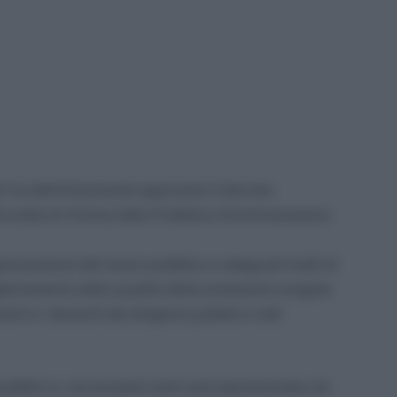
tri ha definitivamente approvato il decreto
Brunetta di riforma della Pubblica Amministrazione
nizzazione del lavoro pubblico e adeguati livelli di
iglioramento della qualità delle prestazioni erogate
iti e i demeriti dei dirigenti pubblici e del
 pubblici e, nei prossimi mesi sarà sperimentata nei