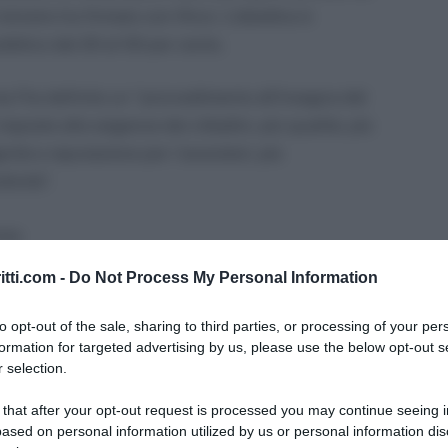
inistro ha firmato con l’Anci. L’obiettivo è
ubblico dal 20 al 50 per cento.
rma l’ha definito un “provvedimento all’insegna del
isposte alle esigenze dei cittadini, più qualità, più
gnità e reputazione per i lavoratori, più
tività”.
rma:
itti.com -
Do Not Process My Personal Information
to opt-out of the sale, sharing to third parties, or processing of your per
utta la riforma Brunetta (principio comunque già
formation for targeted advertising by us, please use the below opt-out s
e essere inteso come accessibilità totale di tutte
 selection.
ione, gli andamenti gestionali, l’utilizzo delle
 that after your opt-out request is processed you may continue seeing i
 istituzionali e dei risultati, l’attività di
ased on personal information utilized by us or personal information dis
ire forme diffuse di controllo interno ed esterno