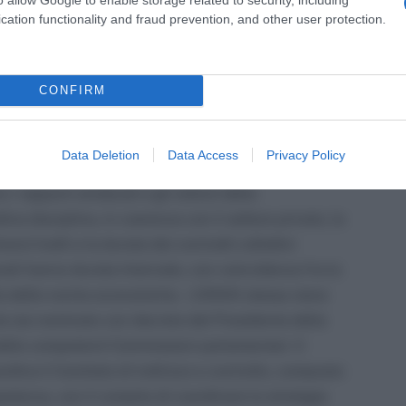
cation functionality and fraud prevention, and other user protection.
e collettiva
i regolativi del lavoro pubblico e del sistema delle
CONFIRM
ogabilità delle disposizioni di legge, regolamento o
 lavoro dei dipendenti pubblici da parte della
Data Deletion
Data Access
Privacy Policy
icita indicazione delle norme stesse). I contratti
 i rapporti sindacali e gli istituti della
iva disciplina, in coerenza con il settore privato, la
versi livelli e la durata dei contratti collettivi
ionali hanno durata triennale, con coincidenza fra la
lla delle norme economiche. L’ARAN stessa viene
te sia nominato con decreto del Presidente della
elle competenti Commissioni parlamentari. Il
dina il Comitato di indirizzo e controllo, composto
etenza, con il compito di coordinare la strategia