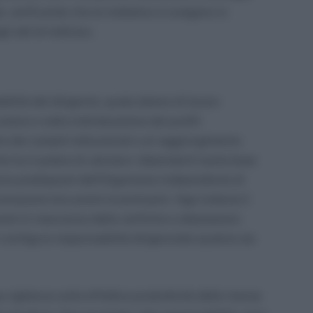
 verificando che le trattative si svolgano in
 atti di indirizzo.
ilità del dirigente, quale datore di lavoro
umane e nella individuazione dei profili
o dei compiti istituzionali e al raggiungimento
te ha il potere di valutare i dipendenti (sulla base
cacia predisposti dall’Organismo indipendente di
onoscere loro premi incentivanti. Vige tuttavia il
 premi in mancanza delle verifiche e attestazioni.
i configura responsabilità dirigenziale qualora sia
 vigilanza sulla effettiva produttività delle risorse