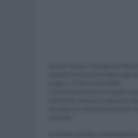
Venerdi mattina, il Consiglio dei Minis
legislativo di attuazione della Legge 
(Legge n. 15 del 4 marzo 2009).
La riforma garantisce una migliore orga
produttività, assicura il progressivo m
al pubblico e, riconosce finalmente i mer
personale.
La riforma coinvolge tutti gli apparati