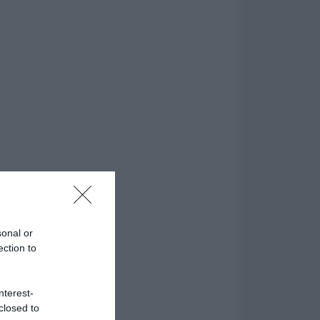
sonal or
ection to
nterest-
closed to