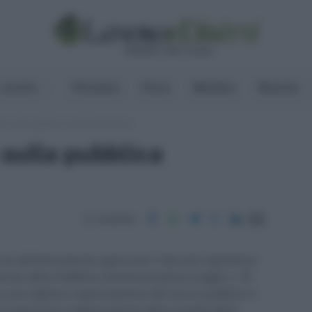
Lavoro
Pensioni
Fisco
Welfare
Risorse
ta sulla pubblica amministrazione
sulla pubblica
Condividi
i ha definitivamente approvato il decreto legislativo
iforma della Pubblica Amministrazione (Legge n. 15
e una migliore organizzazione del lavoro pubblico e
a il progressivo miglioramento della qualità delle