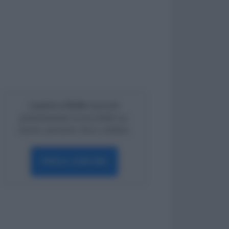
Lavoro e Diritti
risponde
gratuitamente ai tuoi dubbi su:
lavoro, pensioni, fisco, welfare.
PARLA CON NOI