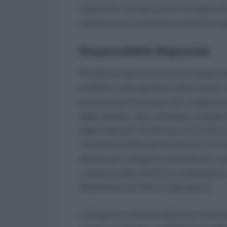
negoziale e di assicurarne l’omogeneità,
coerenza con le direttive contenute negli
Responsabilità dirigenziale
Prevista la piena autonomia e responsab
pubblico, nella gestione delle risorse 
professionali necessari allo svolgiment
degli obiettivi. Nel contempo, il dirigen
degli indicatori di efficienza e di effi
valutazione della performance) e di ric
divieto per il dirigente di distribuire i
L’assenza delle verifiche e attestazion
determinata da dolo o colpa grave.
Il dirigente è Responsabile per l’omessa