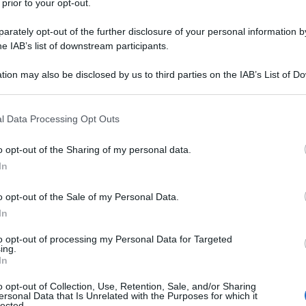
 prior to your opt-out.
fine, ogni amministrazione adotta un programma
rately opt-out of the further disclosure of your personal information by
formance e per la integrità e prevede una apposita
he IAB’s list of downstream participants.
za e integrità.
tion may also be disclosed by us to third parties on the IAB’s List of 
 that may further disclose it to other third parties.
 that this website/app uses one or more Google services and may gath
l Data Processing Opt Outs
roduzione non saranno più dati a caso ma, in modo da
including but not limited to your visit or usage behaviour. You may click 
 to Google and its third-party tags to use your data for below specifi
iù di un quarto dei dipendenti di ciascuna
o opt-out of the Sharing of my personal data.
ogle consent section.
 trattamento accessorio nella misura massima
In
età potrà goderne in misura ridotta al cinquanta
o opt-out of the Sale of my Personal Data.
ritevoli non sarà corrisposto alcun incentivo. La
In
sere derogata dalla contrattazione collettiva
to opt-out of processing my Personal Data for Targeted
ing.
ntivazione aggiuntive per le performances di
In
criteri meritocratici per le progressioni economiche;
o opt-out of Collection, Use, Retention, Sale, and/or Sharing
ersonal Data that Is Unrelated with the Purposes for which it
orsi di alta formazione.
lected.