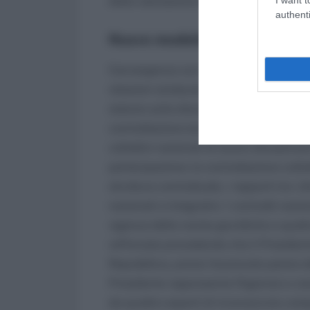
della valutazione del personale.
authenti
Nuovo modello di contrattazion
Convergenza con il privato degli assett
relazioni sindacali. E’ prevista l’inder
statuto sulla disciplina dei rapporti di
contrattazione (eccetto nel caso di espl
collettivi nazionali di lavoro disciplinano
partecipazione; la contrattazione collett
struttura contrattuale, i rapporti tra i di
nazionali e integrativi. I contratti naz
vigenza delle norme giuridiche e que
rafforzata prevedendo che il Presiden
Repubblica, previo favorevole parere d
Presidente rappresenta l’Agenzia e coor
da quattro esperti di riconosciuta comp