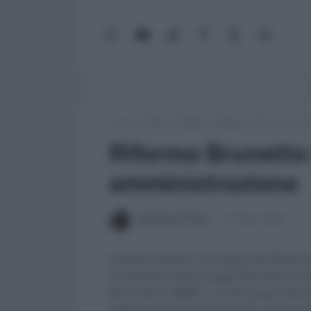
WhatsApp
YouTube
TikTok
Facebook
X
Google
(Twitter)
News
Lavoro e Diritti
»
Pubblico Impiego
»
Riforma Brunet
Riforma Brunetta 
amministrazione
Massima Di Paolo
12 Ottobre 2009
Venerdi mattina, il Consiglio dei Ministr
di attuazione della Legge Brunetta di r
del 4 marzo 2009). La riforma garantisc
adeguati livelli di produttività, assicur