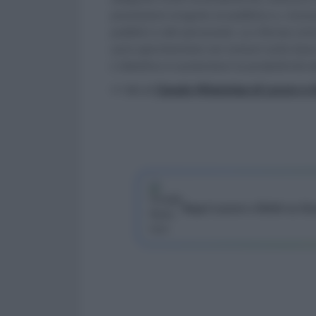
prestazioni erogate al pubblico e, riconos
pubblici e del personale. La riforma coin
sarà sperimentata nei comuni sulla base d
L'obiettivo è aumentare la produttività d
>> Vai al
Canale WhatsApp di Lavoro e Di
Segui Lavoro e Diritti su G