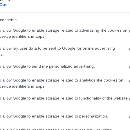
Out
e
consents
un tangibile miglioramento della performance delle
o allow Google to enable storage related to advertising like cookies on
evice identifiers in apps.
al centro della programmazione degli obiettivi, grazie
o allow my user data to be sent to Google for online advertising
enza e alla rendicontazione. E’ istituita apposita
s.
le linee guida per adottare i modelli di
nimi e accredita gli organismi indipendenti di
to allow Google to send me personalized advertising.
rrà ogni anno una graduatoria di performance
o allow Google to enable storage related to analytics like cookies on
 base alla quale la contrattazione collettiva
evice identifiers in apps.
o le migliori strutture e alimentando una sana
o allow Google to enable storage related to functionality of the website
all’interno delle singole p.a., verifica l’adozione
o allow Google to enable storage related to personalization.
l performance report. I dirigenti sono responsabili
o allow Google to enable storage related to security, including