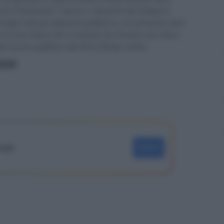
ce finalmente i meriti e i demeriti dei dirigenti
volge tutti gli apparati pubblici e, nei prossimi mesi
i una intesa che il ministro ha firmato con l’Anci.
el lavoro pubblico dal 20 al 50 per cento.
ritti
oogle
SEGUI