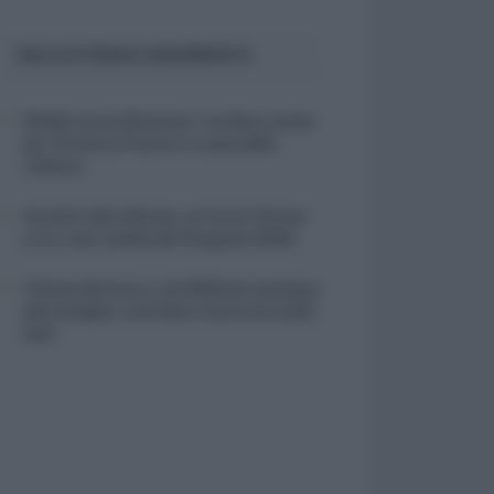
SULLO STESSO ARGOMENTO
NASpI con le dimissioni, via libera anche
per chi lascia il lavoro a causa della
violenza
Incentivi alle imprese, arriva la riforma:
ecco cosa cambia dal 18 agosto 2026
Vittime del lavoro, nel 2026 più sostegno
alle famiglie: contributi e borse di studio
Inail