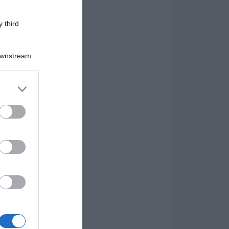
 third
Downstream
er and store
to grant or
ed purposes