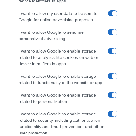
device identifiers in apps.
I want to allow my user data to be sent to
Google for online advertising purposes.
I want to allow Google to send me
personalized advertising.
I want to allow Google to enable storage
related to analytics like cookies on web or
device identifiers in apps.
I want to allow Google to enable storage
Chi Siamo
Contatti
Redazione
Collabora
LinkedIn
related to functionality of the website or app.
I want to allow Google to enable storage
related to personalization.
I want to allow Google to enable storage
© 2026 Lavoro e Diritti
related to security, including authentication
Testata giornalistica registrata al Tribunale di Larino al n° 511 del 4
functionality and fraud prevention, and other
agosto 2018 – Direttore Responsabile Antonio Maroscia
user protection.