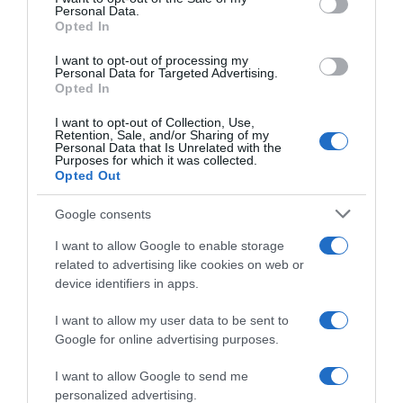
Personal Data.
not limited to your visit or usage behaviour. You may click to
PARLA CON NOI
Opted In
grant or deny consent to Google and its third-party tags to
use your data for below specified purposes in below Google
I want to opt-out of processing my
consent section.
Personal Data for Targeted Advertising.
Opted In
I want to opt-out of Collection, Use,
Retention, Sale, and/or Sharing of my
Personal Data that Is Unrelated with the
Purposes for which it was collected.
Opted Out
Google consents
I want to allow Google to enable storage
related to advertising like cookies on web or
device identifiers in apps.
I want to allow my user data to be sent to
Google for online advertising purposes.
I want to allow Google to send me
personalized advertising.