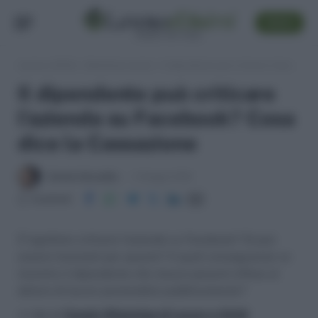
SEGUI
Lavoro e Diritti
»
Sentenze Lavoro
»
Il dipendente può criticare l’azienda su Facebook? Cosa dice la Cassazione
Il dipendente può criticare
l’azienda su Facebook? Cosa
dice la Cassazione
Daniele Bonaddio
4 Maggio 2018
Condividi
È legittimo criticare l'azienda su Facebook? Si può
essere licenziati per questo? A quali conseguenze va
incontro il dipendente che muove pesanti offese al
datore di lavoro postandole pubblicamente?
>> Vai al
Canale WhatsApp di Lavoro e Diritti