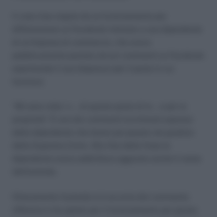
Il caso trae origine da un licenziamento per
diffamazione su Facebook intimato a una dipendente
di un’impresa di commercio, che aveva
pubblicamente postato alcuni commenti su Facebook
esprimendo il suo disprezzo per il posto in cui
lavorava.
“Mi sono rotta i c… di questo posto di m… e per la
proprietà”. È uno dei commenti incriminati espressi
dalla dipendente che hanno poi pesato nel giudizio
della Suprema Corte. Alla fine della frase la
dipendente aveva addirittura aggiunto anche il nome
dell’azienda.
Chiaramente l’azienda si è accorta del commento
offensivo e ha optato per il licenziamento per giusta