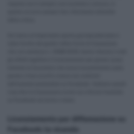
risposta non è sempre così scontata e univoca, in
quanto occorre sempre fare riferimento all’entità
della critica.
Sul tema un’importante spunto giurisprudenziale è
stato fornito dai giudici della Corte di Cassazione,
che con sentenza n. 10280/2018, hanno ritenuto a tutti
gli effetti legittimo il licenziamento per giusta causa
intimato al lavoratore che aveva incautamente usato
parole e frasi scurrili e lesive nei confronti
dell’azienda postandole su Facebook. Vediamo quindi
cosa dice la Cassazione ovvero se criticare l’azienda
su Facebook sia lecito o meno.
Licenziamento per diffamazione su
Facebook: la vicenda