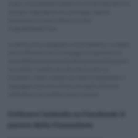
causa. Licenziamento basato sul vincolo fiduciario tra
azienda e dipendente che, purtroppo, dopo le
esternazioni di quest’ultima era stato
irreparabilmente leso.
La donna aveva impugnato il licenziamento. La stessa
aveva affermato che il messaggio in questione era
accessibile esclusivamente alle persone ammesse al
suo profilo, e quindi solo alla lista di amici su
Facebook. Inoltre, sempre secondo la dipendente, il
linguaggio usato era in linea con quello utilizzato
solitamente nel predetto social network.
Criticare l’azienda su Facebook: il
parere della Cassazione