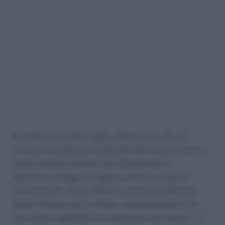
A quanti di noi viene voglia almeno una volta di
criticare l’azienda su Facebook? Ma si può criticare il
proprio datore di lavoro con altre persone o
addirittura denigrarlo pubblicamente sui social?
Sicuramente ti sarai chiesto a quali provvedimenti
andrai incontro per un simile comportamento, e se
puoi essere addirittura licenziamento per questo. La