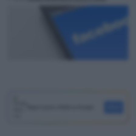
Segui Lavoro e Diritti su Google
SEGUI