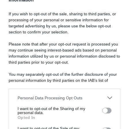
If you wish to opt-out of the sale, sharing to third parties, or
processing of your personal or sensitive information for
targeted advertising by us, please use the below opt-out
SULLO STESSO ARGOMENTO
section to confirm your selection.
Please note that after your opt-out request is processed you
Vittime del lavoro, nel 2026 più sostegno alle famiglie:
may continue seeing interest-based ads based on personal
contributi e borse di studio Inail
information utilized by us or personal information disclosed to
third parties prior to your opt-out.
Pagamenti INPS agosto 2026, calendario aggiornato:
quando arrivano Assegno Unico, ADI e NASpI
You may separately opt-out of the further disclosure of your
personal information by third parties on the IAB’s list of
Carta d’identità cartacea, dal 3 agosto cambia (quasi)
downstream participants.
tutto: ecco quando non vale più
Personal Data Processing Opt Outs
This information may also be disclosed by us to third parties
on the IAB’s List of Downstream Participants that may further
I want to opt-out of the Sharing of my
Lavoro e Diritti
risponde gratuitamente ai tuoi
disclose it to other third parties.
personal data.
dubbi su: lavoro, pensioni, fisco, welfare.
Opted In
Please note that this website/app uses one or more Google
services and may gather and store information including but
I want to opt-out of the Sale of my