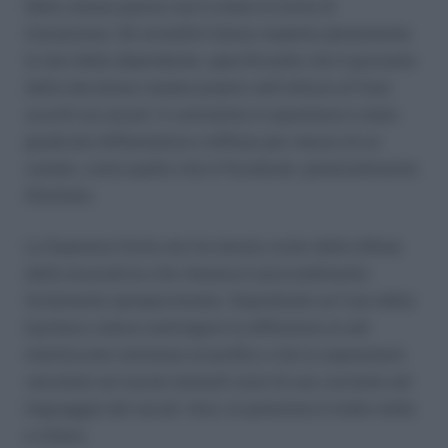
Dello stesso parere non è stata la Corte di
Cassazione. Gli ermellini hanno respinto pienamente
la tesi della dipendente, specificando che il gravame
della decisione risiede proprio nell’utilizzo di frasi
scurrili sui social. Il commento in questione è stato
giudicato diffamatorio e diffuso per mezzo di un
canale, come quello che è Facebook, potenzialmente
illimitato.
La Suprema Corte non ha tenuto conto della difesa
della lavoratrice che riteneva il provvedimento
fortemente sproporzionato. Soprattutto se l’uso della
bacheca voleva restringere la diffusione ai soli
interlocutori ammessi al profilo e che le espressioni
veicolate sul social network sono di uso corrente nel
linguaggio dei social. Anzi, la posizione è molto netta
e chiara.