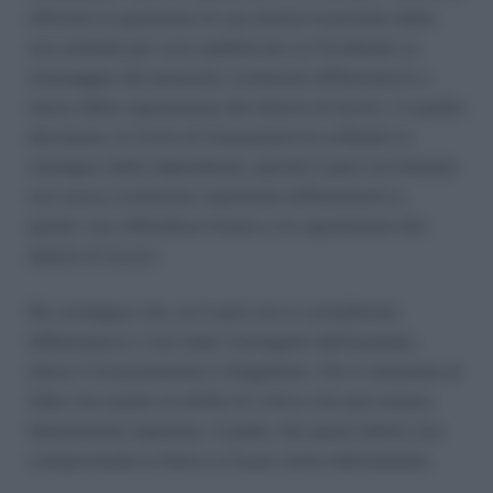
affronta la questione di una donna licenziata dalla
sua azienda per aver pubblicato su Facebook un
messaggio dal presunto contenuto diffamatorio e
lesivo della reputazione del datore di lavoro. In quella
decisione, la Corte di Cassazione ha ordinato la
reintegra della dipendente, poiché il post incriminato
non aveva contenuto realmente diffamatorio e,
quindi, non offendeva l’onore e la reputazione del
datore di lavoro.
Ne consegue che, se il post non è considerato
diffamatorio e non lede l’immagine dell’azienda,
allora il licenziamento è illegittimo. Ciò in relazione al
fatto che esiste un diritto di critica che può essere
liberamente espresso. A patto che quest’ultimo non
comprometta la fama e il buon nome dell’azienda.