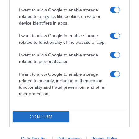
I want to allow Google to enable storage
related to analytics like cookies on web or
device identifiers in apps.
Chi Siamo
Contatti
Redazione
Collabora
LinkedIn
I want to allow Google to enable storage
related to functionality of the website or app.
I want to allow Google to enable storage
related to personalization.
© 2026 Lavoro e Diritti
I want to allow Google to enable storage
Testata giornalistica registrata al Tribunale di Larino al n° 511 del 4
related to security, including authentication
agosto 2018 – Direttore Responsabile Antonio Maroscia
functionality and fraud prevention, and other
P. IVA 01669200709
user protection.
CONFIRM
Privacy Policy
Cookie Policy
Mappa del Sito
Data Deletion
Data Access
Privacy Policy