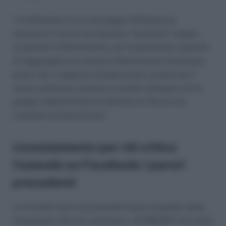
“La diffusione di un messaggio diffamatorio
attraverso l’uso di una bacheca ’facebook’ integra
un’ipotesi di diffamazione, per la potenziale capacità
di raggiungere un numero indeterminato di persone,
posto che il rapporto interpersonale, proprio per il
mezzo utilizzato, assume un profilo allargato ad un
gruppo indeterminato di aderenti al fine di una
costante socializzazione”.
Licenziamento per chi critica
l’azienda su Facebook: i pareri
precedenti
La vicenda non è sicuramente nuova ai giudici della
Cassazione. Già con sentenza n. 13799/2017 era stata