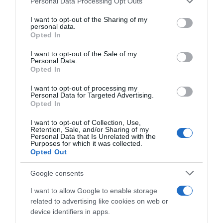
Personal Data Processing Opt Outs
This information may also be disclosed by us to third parties
on the IAB’s List of Downstream Participants that may further
I want to opt-out of the Sharing of my
Lavoro e Diritti
risponde gratuitamente ai tuoi
disclose it to other third parties.
personal data.
dubbi su: lavoro, pensioni, fisco, welfare.
Opted In
Please note that this website/app uses one or more Google
services and may gather and store information including but
I want to opt-out of the Sale of my
Personal Data.
not limited to your visit or usage behaviour. You may click to
PARLA CON NOI
Opted In
grant or deny consent to Google and its third-party tags to
use your data for below specified purposes in below Google
I want to opt-out of processing my
consent section.
Personal Data for Targeted Advertising.
Opted In
I want to opt-out of Collection, Use,
Retention, Sale, and/or Sharing of my
Personal Data that Is Unrelated with the
Purposes for which it was collected.
Opted Out
Google consents
I want to allow Google to enable storage
related to advertising like cookies on web or
device identifiers in apps.