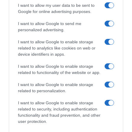
I want to allow my user data to be sent to
Google for online advertising purposes.
I want to allow Google to send me
personalized advertising.
I want to allow Google to enable storage
related to analytics like cookies on web or
device identifiers in apps.
Chi Siamo
Contatti
Redazione
Collabora
LinkedIn
I want to allow Google to enable storage
related to functionality of the website or app.
I want to allow Google to enable storage
related to personalization.
© 2026 Lavoro e Diritti
I want to allow Google to enable storage
Testata giornalistica registrata al Tribunale di Larino al n° 511 del 4
related to security, including authentication
agosto 2018 – Direttore Responsabile Antonio Maroscia
functionality and fraud prevention, and other
P. IVA 01669200709
user protection.