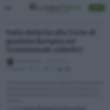
SEGUI
Lavoro e Diritti
»
Sentenze Lavoro
»
Italia deferita alla Corte di giustizia Europea sui licenziamenti collettivi
Italia deferita alla Corte di
giustizia Europea sui
licenziamenti collettivi
Massima Di Paolo
25 Ottobre 2012
Condividi
La Commissione Europea ha deferito l’Italia alla Corte
di Giustizia Europea per porre fine all'esclusione dei
dirigenti dalle garanzie procedurali nei licenziamenti
collettivi.
>> Vai al
Canale WhatsApp di Lavoro e Diritti