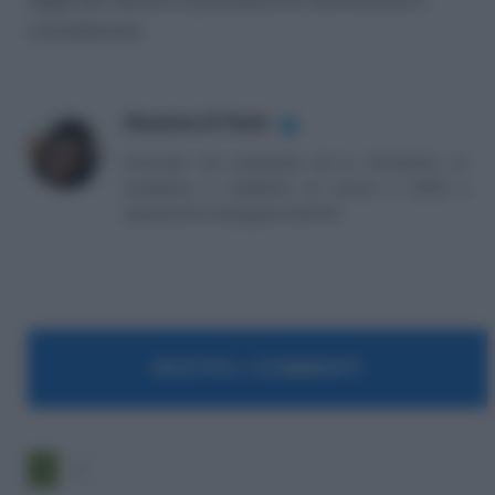
legge per attivare la procedura di informazione e
consultazione.
Massima Di Paolo
✔
Avvocato non praticante ed ex formatrice, co
fondatrice e redattrice di Lavoro e Diritti e
attualmente impiegata nella PA.
MOSTRA I COMMENTI
1
2