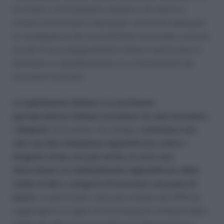
di evitare i licenziamenti collettivi o di ridurre il
numero di lavoratori interessati, nonché di attenuare
le conseguenze dei licenziamenti ricorrendo a misure
sociali di accompagnamento intese in particolare a
facilitare la riqualificazione e la riconversione dei
lavoratori licenziati.
La legislazione italiana e la pertinente
giurisprudenza italiana escludono da tale normativa
i dirigenti
. Esclusione che dunque
costituisce non
solo una discriminazione ingiustificata contro i
dirigenti stessi, ma può anche, in certi casi,
determinare un indebolimento ingiustificato della
tutela di altre categorie di lavoratori sul posto di
lavoro
. In particolare, essa può rendere più difficile
raggiungere la soglia di licenziamenti richiesta dalla