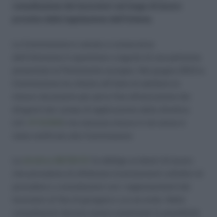
consultazione dei lavoratori sul luogo di lavoro
previste dalla legislazione dell’Unione.
La Commissione è venuta a conoscenza
dell’infrazione in questione a seguito di una petizione
presentata al Parlamento europeo. Nel giugno 2012 la
Commissione ha chiesto all’Italia di adottare le
misure necessarie per porre fine all’esclusione dei
dirigenti dal campo di applicazione della direttiva
(cfr.
IP/12/665
) ma nessuna misura in tal senso è
stata notificata alla Commissione
La
direttiva 98/59/CE
fa obbligo ai datori di lavoro
che prevedono di effettuare licenziamenti collettivi di
procedere a consultazioni con i rappresentanti dei
lavoratori al fine di giungere a un accordo. Nelle
consultazioni devono essere esaminate le possibilità