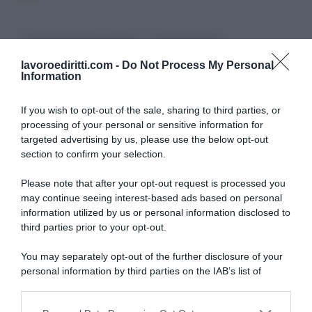
corte di giustizia europea
Licenziamento
lavoroediritti.com -
Do Not Process My Personal
Information
If you wish to opt-out of the sale, sharing to third parties, or
processing of your personal or sensitive information for
targeted advertising by us, please use the below opt-out
SULLO STESSO ARGOMENTO
section to confirm your selection.
Please note that after your opt-out request is processed you
Vittime del lavoro, nel 2026 più sostegno alle famiglie:
may continue seeing interest-based ads based on personal
contributi e borse di studio Inail
information utilized by us or personal information disclosed to
third parties prior to your opt-out.
Pagamenti INPS agosto 2026, calendario aggiornato:
quando arrivano Assegno Unico, ADI e NASpI
You may separately opt-out of the further disclosure of your
personal information by third parties on the IAB’s list of
Carta d’identità cartacea, dal 3 agosto cambia (quasi)
downstream participants.
tutto: ecco quando non vale più