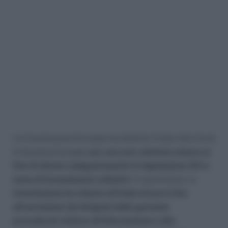
La Commissione Europea ha deferito l’Italia alla Corte
di Giustizia Europea
per non aver adottato misure al
fine di attuare adeguatamente la legislazione UE in
tema di licenziamenti collettivi
. In particolare, la
Commissione ha chiesto all’Italia di porre fine
all’esclusione dei dirigenti dalle garanzie
procedurali relative all’informazione e alla