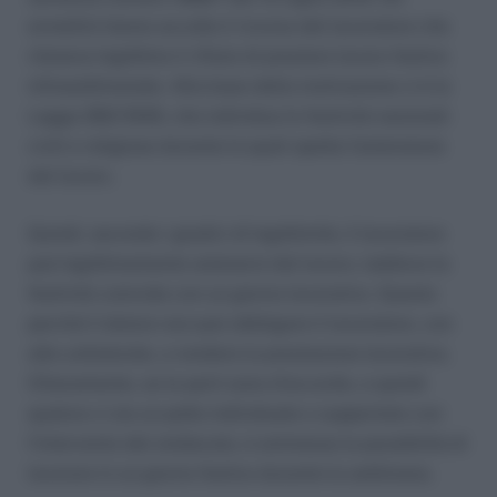
ermellini hanno accolto il ricorso del lavoratore che
riteneva legittimo il rifiuto di prestare lavoro festivo
infrasettimanale. Alla base della motivazione vi è la
Legge 260/1949, che individua le festività nazionali
civili e religiose durante le quali spetta l’astensione
dal lavoro.
Quindi, secondo i giudici di legittimità, il lavoratore
può legittimamente astenersi dal lavoro, laddove la
festività coincida con un giorno lavorativo. Questo
perché il datore non può obbligare il lavoratore, con
atto unilaterale, a rendere la prestazione lavorativa.
Chiaramente, se le parti sono d’accordo, e quindi
qualora vi sia un patto individuale o supportato con
l’intervento del sindacato, è ammessa la possibilità di
lavorare in un giorno festivo durante la settimana.