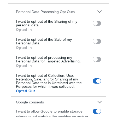
downstream participants.
tutto: ecco quando non vale più
Personal Data Processing Opt Outs
This information may also be disclosed by us to third parties
on the IAB’s List of Downstream Participants that may further
I want to opt-out of the Sharing of my
Lavoro e Diritti
risponde gratuitamente ai tuoi
disclose it to other third parties.
personal data.
dubbi su: lavoro, pensioni, fisco, welfare.
Opted In
Please note that this website/app uses one or more Google
services and may gather and store information including but
I want to opt-out of the Sale of my
Personal Data.
not limited to your visit or usage behaviour. You may click to
PARLA CON NOI
Opted In
grant or deny consent to Google and its third-party tags to
use your data for below specified purposes in below Google
I want to opt-out of processing my
consent section.
Personal Data for Targeted Advertising.
Opted In
I want to opt-out of Collection, Use,
Retention, Sale, and/or Sharing of my
Personal Data that Is Unrelated with the
Purposes for which it was collected.
Opted Out
Google consents
I want to allow Google to enable storage
related to advertising like cookies on web or