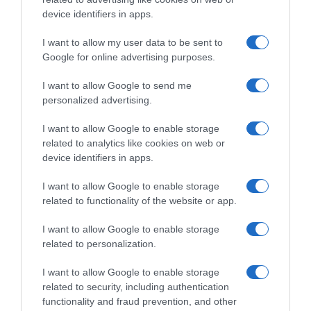
device identifiers in apps.
I want to allow my user data to be sent to
Google for online advertising purposes.
I want to allow Google to send me
personalized advertising.
I want to allow Google to enable storage
related to analytics like cookies on web or
device identifiers in apps.
Chi Siamo
Contatti
Redazione
Collabora
LinkedIn
I want to allow Google to enable storage
related to functionality of the website or app.
I want to allow Google to enable storage
related to personalization.
© 2026 Lavoro e Diritti
I want to allow Google to enable storage
Testata giornalistica registrata al Tribunale di Larino al n° 511 del 4
related to security, including authentication
agosto 2018 – Direttore Responsabile Antonio Maroscia
functionality and fraud prevention, and other
P. IVA 01669200709