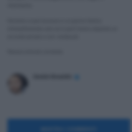
riferimento.
Pertanto si può lavorare in un giorno festivo
infrasettimanale solo se le parti hanno stipulato un
accordo privato o con i sindacati.
Nessun articolo correlato
Daniele Bonaddio
✔
MOSTRA I COMMENTI