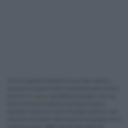
Ti è mai capitato di pensare di non voler andare a
lavorare in un giorno festivo infrasettimanale (come il
giorno di
ferragosto
del 2019 ad esempio), ma il tuo
datore di lavoro di impone comunque di essere
presente sul posto di lavoro? È proprio questo il caso
affrontato dai giudici della Corte di Cassazione con la
sentenza numero 18887 del 15 luglio 2019. Gli