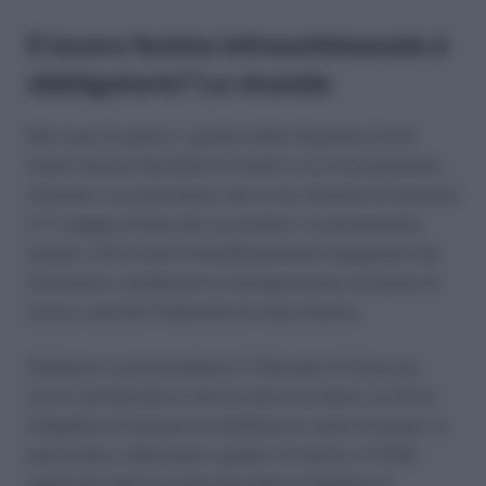
Il lavoro festivo infrasettimanale è
obbligatorio? La vicenda
Nel caso di specie, i giudici della Suprema Corte
hanno dovuto decidere in merito a un licenziamento
intimato a un lavoratore che si era rifiutato di lavorare
il 1° maggio (Festa dei Lavoratori). Licenziamento,
questo, che è stato immediatamente impugnato dal
lavoratore, chiedendo la reintegrazione sul posto di
lavoro, nonché l’indennità di risarcimento.
Sebbene in prima battuta il Tribunale di Siracusa
aveva sentenziato in favore del lavoratore, la Corte
d’Appello di Catania ha ribaltato le carte in tavola. In
particolare, affermano i giudici di merito, il CCNL
applicato dalla società prevedeva l’obbligo di