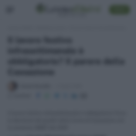
SEGUI
Lavoro e Diritti
»
Sentenze Lavoro
»
Il lavoro festivo infrasettimanale è obbligatorio? Il parere della Cassazione
Il lavoro festivo
infrasettimanale è
obbligatorio? Il parere della
Cassazione
Daniele Bonaddio
5 Agosto 2019
Condividi
Il lavoro festivo infrasettimanale è obbligatorio? Ecco
la decisione dei giudici della Corte di Cassazione con
la sentenza 18887 del 2019