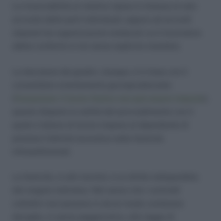
La rinunciabilità al relativo riposo è rimessa al solo
accordo delle parti individuali; oppure ad accordi
stipulati da organizzazioni sindacali cui il lavoratore
abbia conferito in tal senso esplicito mandato.
La decisione dei giudici, dunque, è in linea con il
consolidato orientamento giurisprudenziale
(
Cassazione: il lavoro festivo non può essere imposto
);
questo dispone la nullità del provvedimento con il
quale il datore di lavoro impone al dipendente di
prestare l’attività lavorativa nelle festività
infrasettimanali.
La festività, in altri termini, è un diritto indisponibile
del singolo individuo. Nel senso che i contratti
collettivi non possono in alcun modo contenere
deroghe, in senso peggiorativo, alla legge di