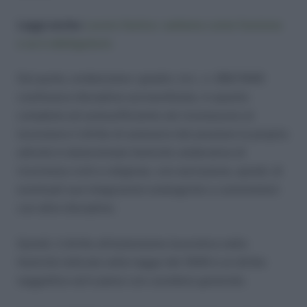
Leggi anche:
Lavoro festivo: vediamo come funziona
e se è obbligatorio
Sul punto, evidenziano i giudici, la L. n. 260/1949
costituisce disciplina sovraordinata, in quanto
completa ed autosufficiente nel riconoscere al
lavoratore il diritto di astenersi dal prestare la propria
attività in determinate festività celebrative di
ricorrenze civili e religiose, con esclusione, quindi, di
eventuali sue integrazioni analogiche o commistioni
con altre discipline.
Quindi, il diritto all’astensione lavorativa nelle
festività indicate nella legge del 1949 è un diritto
soggettivo ed è pieno con carattere generale.