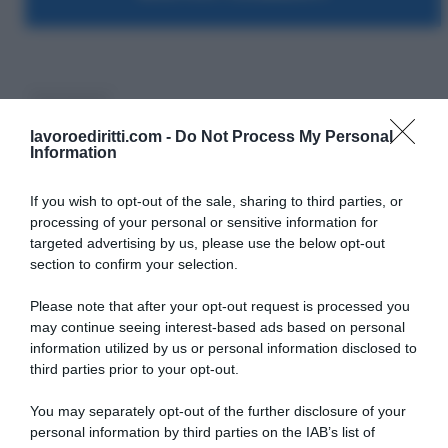
Cassazione
lavoroediritti.com -
Do Not Process My Personal
Information
If you wish to opt-out of the sale, sharing to third parties, or
processing of your personal or sensitive information for
targeted advertising by us, please use the below opt-out
SULLO STESSO ARGOMENTO
section to confirm your selection.
Please note that after your opt-out request is processed you
Vittime del lavoro, nel 2026 più sostegno alle famiglie:
may continue seeing interest-based ads based on personal
contributi e borse di studio Inail
information utilized by us or personal information disclosed to
third parties prior to your opt-out.
Pagamenti INPS agosto 2026, calendario aggiornato:
quando arrivano Assegno Unico, ADI e NASpI
You may separately opt-out of the further disclosure of your
personal information by third parties on the IAB’s list of
Carta d’identità cartacea, dal 3 agosto cambia (quasi)