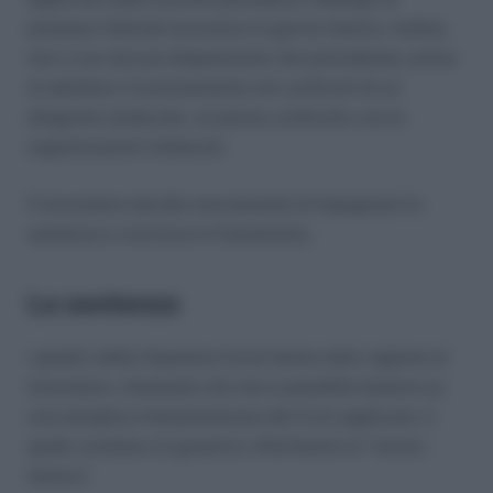
prestare l’attività lavorativa in giorno festivo. Inoltre,
non vi era alcuna disposizione che prevedesse, prima
di adottare il licenziamento nei confronti di un
dirigente sindacale, un previo confronto con le
organizzazioni sindacali.
Il lavoratore decide nuovamente di impugnare la
sentenza e ricorreva in Cassazione.
La sentenza
I giudici della Suprema Corte hanno dato ragione al
lavoratore, ritenendo che non è possibile basarsi su
una semplice interpretazione del Ccnl applicato, il
quale contiene un generico riferimento al “lavoro
festivo”.