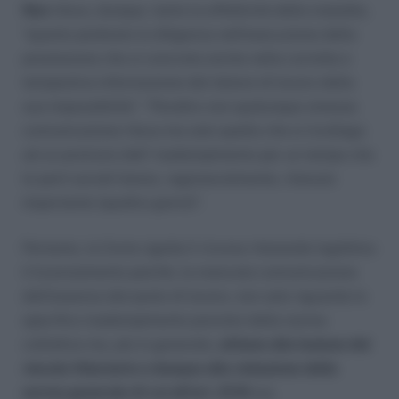
Non
rileva, dunque, tanto la effettività della malattia,
“quanto piuttosto la diligenza nell’esecuzione della
prestazione che si concreta anche nella corretta e
tempestiva informazione del datore di lavoro della
sua impossibilità”. “Peraltro non qualunque omessa
comunicazione rileva ma solo quella che si ricollega
ad un protrarsi dell’ inadempimento per un tempo che
le parti sociali hanno, ragionevolmente, ritenuto
importante (quattro giorni)”.
Pertanto, la Corte rigetta il ricorso ritenendo legittimo
il licenziamento poichè, la mancata comunicazione
dell’assenza dal posto di lavoro, non solo riguarda lo
specifico inadempimento previsto dalla norma
collettiva ma, più in generale,
attiene alla lesione del
vincolo fiduciario e dunque alla violazione della
norma generale di cui all’art. 2119 c.c.