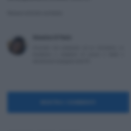
Nessun articolo correlato
Massima Di Paolo
Avvocato non praticante ed ex formatrice, co
fondatrice e redattrice di Lavoro e Diritti e
attualmente impiegata nella PA.
MOSTRA I COMMENTI