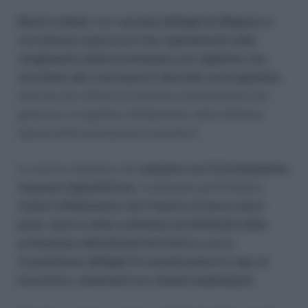
Rientra infatti, tra i normali obblighi di diligenza e
correttezza assicurarsi che, impedimenti nello
svolgimento della prestazione, pur legittimi, non
arrechino alla controparte datoriale un pregiudizio
ulteriore per effetto di inesatte comunicazioni che
generino un legittimo affidamento nella effettiva
ripresa della prestazione lavorativa”.
La norma collettiva che
sanziona con il licenziamento
l’assenza ingiustificata
, continuano gli Ermellini,
tutela l’affidamento che il datore di lavoro deve
poter riporre nella continuità ed effettività della
prestazione dell’attività lavorativa a cui si
riconnettono obblighi di comunicazioni in capo al
lavoratore, sanzionati ove rimasti inadempiuti.