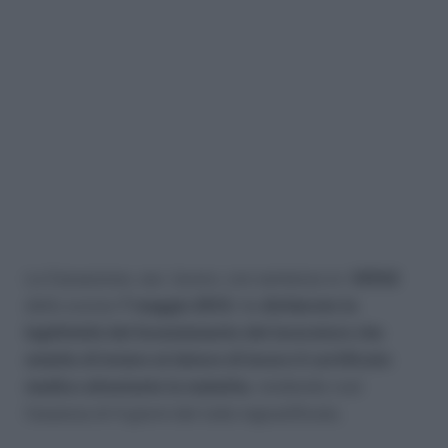
La Cassazione, sez. lavoro, con sentenza nr.
10552
dello scorso
7 maggio 2013
, ha
dichiarato la
legittimità del licenziamento del lavoratore che
omette di inviare al datore di lavoro il certificato
medico attestante la malattia
, rendendo così
l’assenza di 4 giorni del tutto ingiustificata.