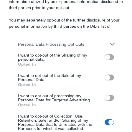
information utilized by us or personal information disclosed to
third parties prior to your opt-out.
Incentivi alle imprese, arriva la riforma: ecco cosa
cambia dal 18 agosto 2026
You may separately opt-out of the further disclosure of your
personal information by third parties on the IAB’s list of
Vittime del lavoro, nel 2026 più sostegno alle famiglie:
downstream participants.
contributi e borse di studio Inail
Personal Data Processing Opt Outs
This information may also be disclosed by us to third parties
on the IAB’s List of Downstream Participants that may further
I want to opt-out of the Sharing of my
Lavoro e Diritti
risponde gratuitamente ai tuoi
disclose it to other third parties.
personal data.
dubbi su: lavoro, pensioni, fisco, welfare.
Opted In
Please note that this website/app uses one or more Google
services and may gather and store information including but
I want to opt-out of the Sale of my
Personal Data.
not limited to your visit or usage behaviour. You may click to
PARLA CON NOI
Opted In
grant or deny consent to Google and its third-party tags to
use your data for below specified purposes in below Google
I want to opt-out of processing my
consent section.
Personal Data for Targeted Advertising.
Opted In
I want to opt-out of Collection, Use,
Retention, Sale, and/or Sharing of my
Personal Data that Is Unrelated with the
Purposes for which it was collected.