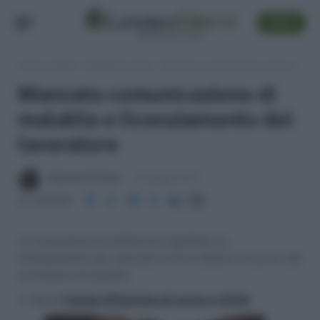
SEGUI
Lavoro e Diritti
»
Sentenze Lavoro
»
Mancata comunicazione di malattia e licenziamento del lavoratore
Mancata comunicazione di
malattia e licenziamento del
lavoratore
Massima Di Paolo
13 Maggio 2013
Condividi
La Cassazione ha dichiarato legittimo un
licenziamento per mancato invio al datore di lavoro del
certificato di malattia
>> Vai al
Canale WhatsApp di Lavoro e Diritti