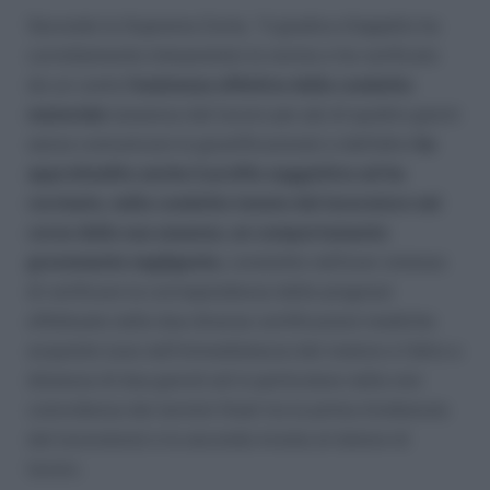
Secondo la Suprema Corte, “il giudice d’appello ha
correttamente interpretato le norme e ha verificato
da un canto
l’esistenza effettiva della condotta
materiale
(assenza dal lavoro per più di quattro giorni
senza comunicare la giustificazione) e dall’altro
ha
approfondito anche il profilo soggettivo ed ha
ravvisato, nella condotta tenuta dal lavoratore nel
corso della sua assenza, un comportamento
gravemente negligente,
consistito nell’aver omesso
di verificare la corrispondenza delle prognosi
effettuate nelle due diverse certificazioni mediche
acquisite (una nell’immediatezza del malore e l’altra a
distanza di due giorni) ed in particolare nella non
coincidenza dei termini finali tra la prima (trattenuta
dal lavoratore) e la seconda inviata al datore di
lavoro.