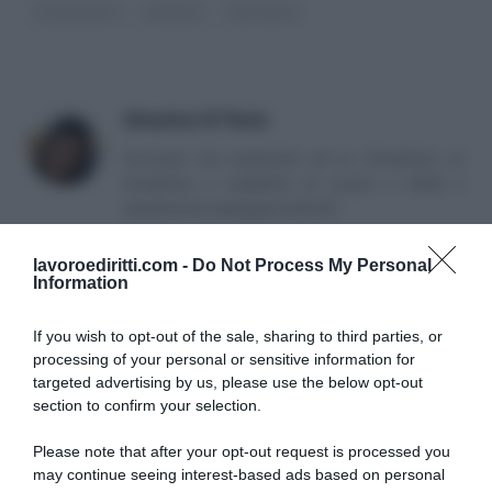
Cassazione
malattia
Sentenze
Massima Di Paolo
Avvocato non praticante ed ex formatrice, co
fondatrice e redattrice di Lavoro e Diritti e
attualmente impiegata nella PA.
lavoroediritti.com -
Do Not Process My Personal
Information
If you wish to opt-out of the sale, sharing to third parties, or
processing of your personal or sensitive information for
targeted advertising by us, please use the below opt-out
SULLO STESSO ARGOMENTO
section to confirm your selection.
Please note that after your opt-out request is processed you
NASpI con le dimissioni, via libera anche per chi lascia il
may continue seeing interest-based ads based on personal
lavoro a causa della violenza