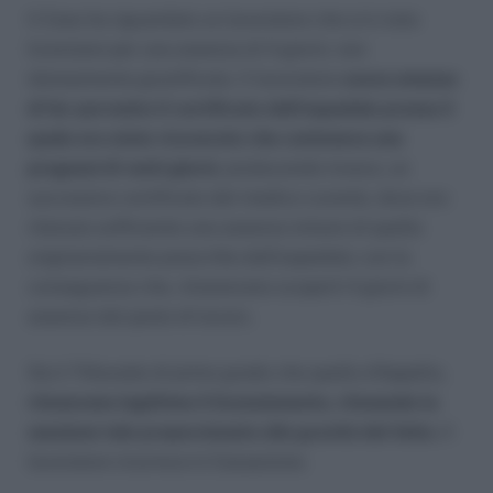
Il Caso ha riguardato un lavoratore che si è visto
licenziare per una assenza di 4 giorni, non
idoneamente giustificata. Il lavoratore
aveva omesso
di far pervenire il certificato dell’ospedale presso il
quale era stato ricoverato che conteneva una
prognosi di venti giorni
, producendo invece, un
successivo certificato del medico curante, dove era
ritenuta sufficiente una assenza minore di quella
originariamente prescritta dall’ospedale; con la
conseguenza che, rimanevano scoperti 4 giorni di
assenza dal posto di lavoro.
Sia il Tribunale di primo grado che quello d’Appello
,
ritenevano legittimo il licenziamento, ritenendo la
sanzione tale proporzionata alla gravità del fatto.
Il
lavoratore ricorreva in Cassazione.