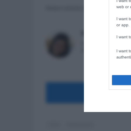
I want t
web or d
Nessun articolo correlato
I want t
or app.
Massima Di Paolo
I want t
Avvocato non praticante ed 
attualmente impiegata nell
I want t
authenti
MOST
CCNL
Professionisti