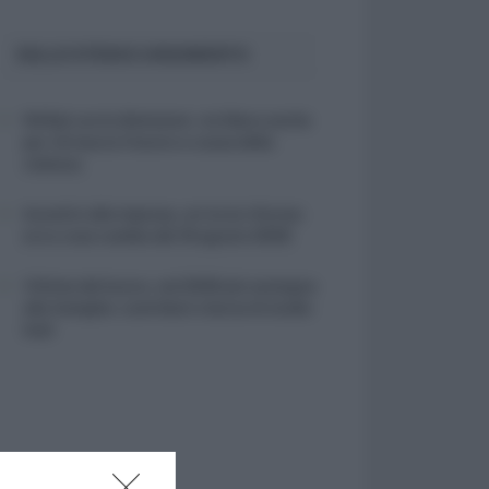
SULLO STESSO ARGOMENTO
NASpI con le dimissioni, via libera anche
per chi lascia il lavoro a causa della
violenza
Incentivi alle imprese, arriva la riforma:
ecco cosa cambia dal 18 agosto 2026
Vittime del lavoro, nel 2026 più sostegno
alle famiglie: contributi e borse di studio
Inail