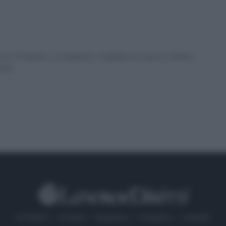
ex formatrice, co fondatrice e redattrice di Lavoro e Diritti e
a PA.
Chi Siamo
Contatti
Redazione
Collabora
LinkedIn