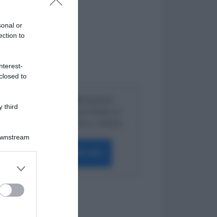
sonal or
ection to
nterest-
closed to
Lavoro e Diritti
risponde
 third
gratuitamente ai tuoi dubbi su:
lavoro, pensioni, fisco, welfare.
Downstream
PARLA CON NOI
er and store
to grant or
ed purposes