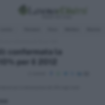
Lavoro
Pensioni
Fisco
Welfare
Risorse
nfermata la detassazione del 10% per il 2012
li: confermata la
10% per il 2012
Condividi
ndacati per la detassazione del 10% negli studi
ritti