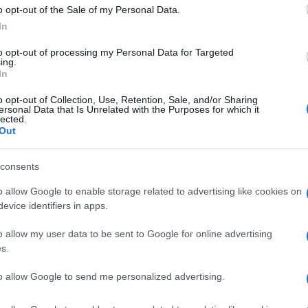
o opt-out of the Sale of my Personal Data.
essorie della retribuzione
è prevista da una
In
e del Ministero del Lavoro del 14 febbraio 2011
.
to opt-out of processing my Personal Data for Targeted
 opera entro il limite complessivo di 6.000 euro
ing.
In
ri di reddito da lavoro dipendente non superiore
o opt-out of Collection, Use, Retention, Sale, and/or Sharing
ersonal Data that Is Unrelated with the Purposes for which it
lected.
Out
a, ha dichiarato: “In uno scenario economico
sulla detassazione rappresenta un punto fermo
consents
ali.
La rinnovata intesa consente ai professionisti-
o allow Google to enable storage related to advertising like cookies on
del lavoro e incrementare la produttività,
evice identifiers in apps.
va negli studi. Al tempo stesso, i dipendenti
e agevolata che si traduce in una maggiore
o allow my user data to be sent to Google for online advertising
s.
guardia del loro potere di acquisto”.
to allow Google to send me personalized advertising.