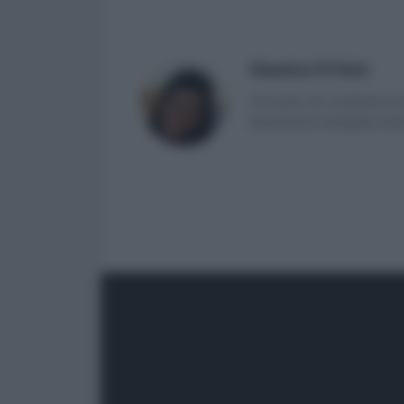
Massima Di Paolo
Avvocato non praticante ed 
attualmente impiegata nell