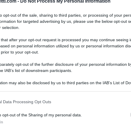
itti.com -
Do Not Process My Personal Information
to opt-out of the sale, sharing to third parties, or processing of your per
ms-Cgil, Fisascat-Cisl e Uiltucs-Uil
, lo scorso 18
formation for targeted advertising by us, please use the below opt-out s
 selection.
o in materia di
detassazione del 10% sulle
zione
corrisposte in relazione ad incrementi di
 that after your opt-out request is processed you may continue seeing i
vazione ed efficienza organizzativa.
ased on personal information utilized by us or personal information dis
 prior to your opt-out.
 applicare una
tassazione agevolata (appunto del
rately opt-out of the further disclosure of your personal information by
 dei dipendenti degli studi professionali
:
he IAB’s list of downstream participants.
, clausole elastiche e flessibili, lavoro
tion may also be disclosed by us to third parties on the IAB’s List of 
gate all’aumento della produttività negli studi, nei
 that may further disclose it to other third parties.
ormativa applicabile e dalle indicazioni ministeriali e
 that this website/app uses one or more Google services and may gath
l Data Processing Opt Outs
including but not limited to your visit or usage behaviour. You may click 
 to Google and its third-party tags to use your data for below specifi
o opt-out of the Sharing of my personal data.
 dipendenti degli studi professionali
e aziende
ogle consent section.
In
tudi professionali.