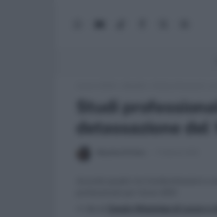
WhatsApp
YouTube
TikTok
Facebook
X
Google
(Twitter)
News
Lavoro e Diritti
»
Attualità
»
Studi professionali: co
Studi professiona
detassazione del 
Massima Di Paolo
7 Febbraio 2012
Accordo quadro tra Confprofessioni e si
professionali per l'anno 2012.
>> Vai al
Canale WhatsApp di Lavoro e Di