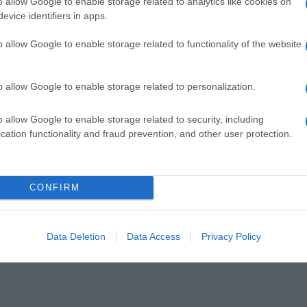
o allow Google to enable storage related to analytics like cookies on
evice identifiers in apps.
o allow Google to enable storage related to functionality of the website
o allow Google to enable storage related to personalization.
ex formatrice, co fondatrice e redattrice di Lavoro e Diritti e
a PA.
o allow Google to enable storage related to security, including
cation functionality and fraud prevention, and other user protection.
CONFIRM
RA I COMMENTI
Data Deletion
Data Access
Privacy Policy