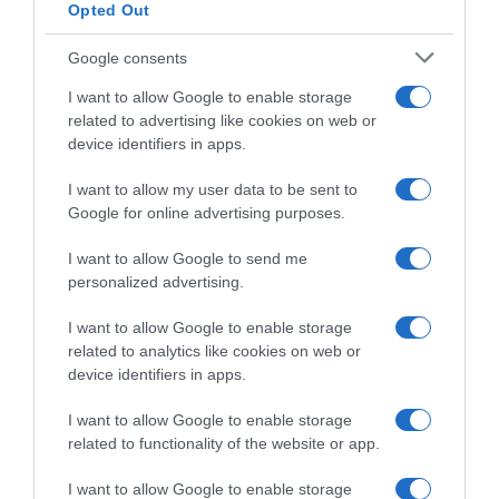
Opted Out
Google consents
I want to allow Google to enable storage
related to advertising like cookies on web or
device identifiers in apps.
I want to allow my user data to be sent to
Google for online advertising purposes.
I want to allow Google to send me
personalized advertising.
I want to allow Google to enable storage
related to analytics like cookies on web or
device identifiers in apps.
I want to allow Google to enable storage
Chi Siamo
Contatti
Redazione
Collabora
LinkedIn
related to functionality of the website or app.
I want to allow Google to enable storage