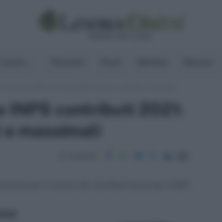
Lavoro
Pensioni
Fisco
Welfare
Risorse
e separata INPS contributi 2021: aliquote, minimali e massimali
 INPS contributi 2021:
i e massimali
Condividi
ssimali per il calcolo dei contributi dovuti per il 2021
ritti