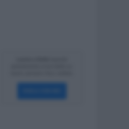
Lavoro e Diritti
risponde
gratuitamente ai tuoi dubbi su:
lavoro, pensioni, fisco, welfare.
PARLA CON NOI