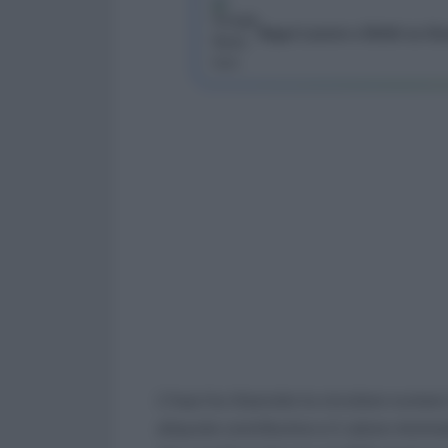
Segui Lavoro e Diritti su G
L’Inps ha rilasciato la circolare numer
aliquote contributive e il valore minim