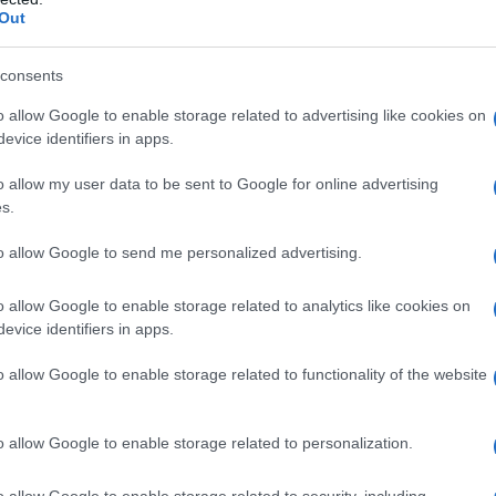
Out
te aggiuntive), se si tratta di soggetti non
consents
onistiche obbligatorie per i quali è prevista la
o allow Google to enable storage related to advertising like cookies on
LL;
evice identifiers in apps.
untive), se si tratta invece di soggetti non
o allow my user data to be sent to Google for online advertising
ionistiche obbligatorie per i quali non è prevista la
s.
LL.
to allow Google to send me personalized advertising.
come funziona e chi deve iscriversi
o allow Google to enable storage related to analytics like cookies on
evice identifiers in apps.
aliquota ISCRO (liberi professionisti
o allow Google to enable storage related to functionality of the website
o allow Google to enable storage related to personalization.
dalla Legge di Bilancio 2021 e comunica che per il
professionisti l’aliquota ISCRO è pari allo 0,26%.
o allow Google to enable storage related to security, including