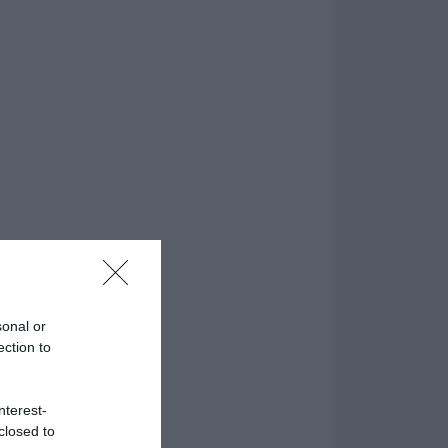
sonal or
ection to
nterest-
closed to