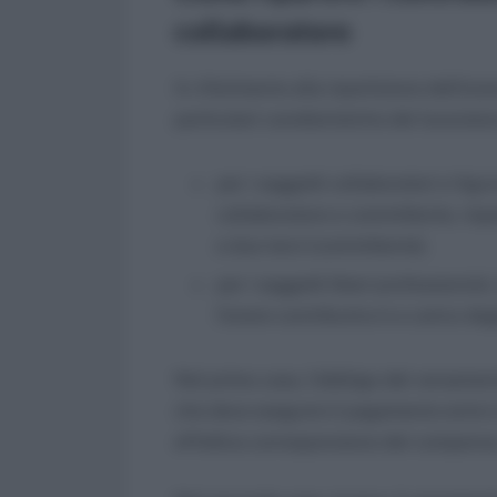
collaboratore
In riferimento alla ripartizione dell’one
particolari caratteristiche del lavorator
per i soggetti collaboratori e figur
collaboratore e committente, risp
e due terzi (committente).
per i soggetti liberi professionist
l’onere contributivo è a carico degl
Nel primo caso, l’obbligo del versament
che deve eseguire il pagamento entro i
effettiva corresponsione del compenso,