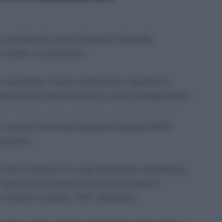
re contributivo, essa è diversa in base alle
e stesso. In particolare:
e assimilate, l’onere contributivo è ripartito tra
ettivamente nella misura di un terzo (collaboratore)
i, in quanto iscritti alla Gestione Separata INPS,
i stessi.
o dei contributi è in capo all’azienda committente,
l giorno 16 del mese successivo a quello di
 tramite il modello “F24” telematico.