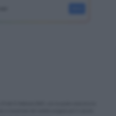
oogle
SEGUI
o 12 del 5 febbraio 2021, con la quale comunica le
ale e massimale del reddito erogato per il calcolo