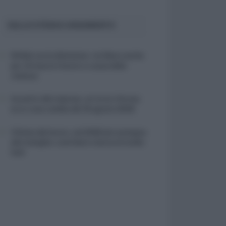
SULLO STESSO ARGOMENTO
NASpI con le dimissioni, via libera anche
per chi lascia il lavoro a causa della
violenza
Incentivi alle imprese, arriva la riforma:
ecco cosa cambia dal 18 agosto 2026
Vittime del lavoro, nel 2026 più sostegno
alle famiglie: contributi e borse di studio
Inail