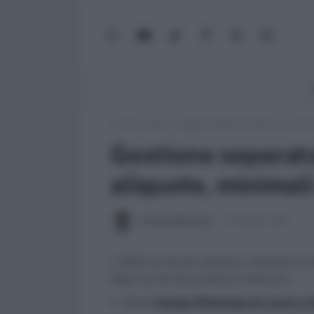
WhatsApp
YouTube
TikTok
Facebook
X
Google
(Twitter)
News
Lavoro e Diritti
»
Leggi, normativa e prassi
»
Gestion
Gestione separata
aliquote, minimal
Antonio Maroscia
8 Febbraio 2021
L'INPS ha fornito aliquote, minimali e ma
dagli iscritti alla gestione separata.
>> Vai al
Canale WhatsApp di Lavoro e Di