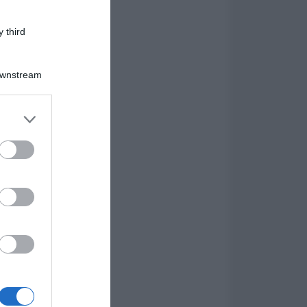
 third
Downstream
er and store
to grant or
ed purposes