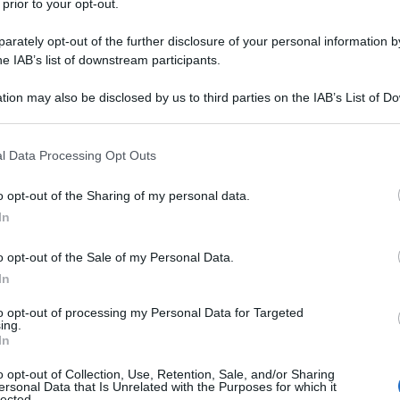
 prior to your opt-out.
 dell’aliquota aggiuntiva che servirà a finanziare
rately opt-out of the further disclosure of your personal information by
nomi) che è stata introdotta dalla Legge di
he IAB’s list of downstream participants.
tion may also be disclosed by us to third parties on the IAB’s List of 
colare che trovate allegata a fondo pagina.
 that may further disclose it to other third parties.
 that this website/app uses one or more Google services and may gath
l Data Processing Opt Outs
including but not limited to your visit or usage behaviour. You may click 
 to Google and its third-party tags to use your data for below specifi
o opt-out of the Sharing of my personal data.
ote 2021
ogle consent section.
In
mmittente e collaboratore
 e massimale contributivo 2021
o opt-out of the Sale of my Personal Data.
 – Circolare INPS 12 del 5 febbraio 2021
In
to opt-out of processing my Personal Data for Targeted
ing.
le aliquote 2021
In
o opt-out of Collection, Use, Retention, Sale, and/or Sharing
ti alla Gestione separata INPS si applicano le
ersonal Data that Is Unrelated with the Purposes for which it
lected.