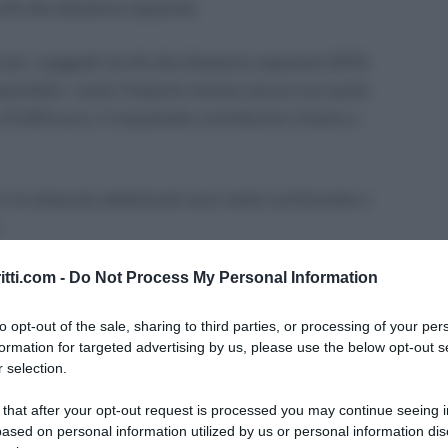
ritti alla Gestione separata.
 per i soggetti iscritti alla Gestione separata INPS,
 imponibile – ossia l’importo minimo annuo sul quale
 a 15.953 euro. Il massimale contributivo rimane a
 e le aliquote addizionali sono state confermate e
itti.com -
Do Not Process My Personal Information
nere per: maternità, assegni per il nucleo familiare
ospedaliera);
to opt-out of the sale, sharing to third parties, or processing of your per
 la tutela della maternità (art. 7 del DM 12 luglio
formation for targeted advertising by us, please use the below opt-out s
 selection.
 that after your opt-out request is processed you may continue seeing i
’indennità di disoccupazione DIS-COLL.
ased on personal information utilized by us or personal information dis