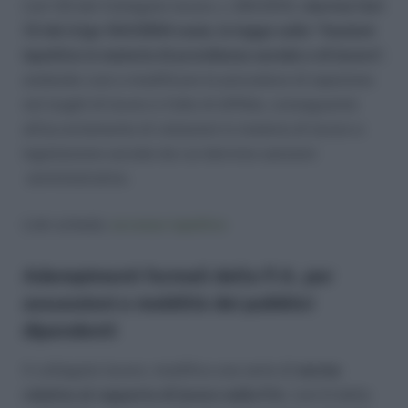
L’art 33 del Collegato lavoro, L.183/2010,
riscrive l’art
13 del d.lgs 164/2004 ossia, la legge sulle “funzioni
ispettive in materia di previdenza sociale e di lavoro”,
andando così a
modificare le procedure di ispezione
nei luoghi di lavoro e l’atto di diffida,
conseguente
all’accertamento di violazioni in materia di lavoro e
legislazione sociale da cui derivino sanzioni
amministrative.
Link scheda:
accesso ispettivo
Adempimenti formali della P.A. per
assunzioni e mobilità dei pubblici
dipendenti
Il collegato lavoro, modifica una serie di
norme
relative al rapporto di lavoro nella P.A
. L’art.5 della