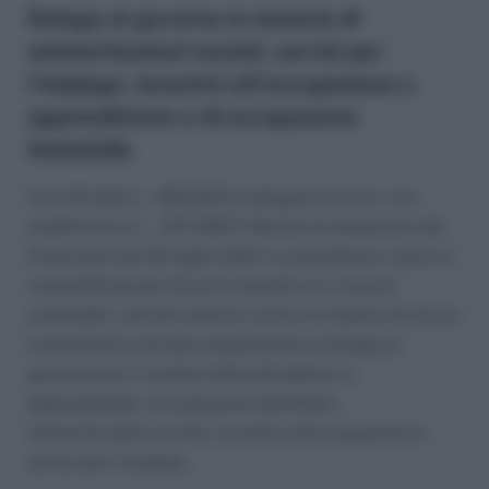
Delega al governo
in materia di
ammortizzatori sociali, servizi per
l’impiego, incentivi all’occupazione e
apprendistato e di occupazione
femminile
L’art 46 della L. 183/2010 (collegato lavoro), va a
modificare la L. 247/2007 (Norme di attuazione del
Protocollo del 23 luglio 2007 su previdenza, lavoro e
competitività per favorire l’equità e la crescita
sostenibili, nonchè ulteriori norme in materia di lavoro
e previdenza sociale); disponendo la delega al
governo per il riordino della disciplina su
apprendistato, occupazione femminile,
ammortizzatori sociali, incentivi all’occupazione e
servizi per l’impiego.