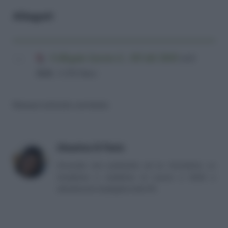
Allegati
Collegato Lavoro L. 183 del 2010
(4,6
MiB, 3.352 hits)
Nessun articolo correlato
Massima Di Paolo
Avvocato non praticante ed ex formatrice, co
fondatrice e redattrice di Lavoro e Diritti e
attualmente impiegata nella PA.