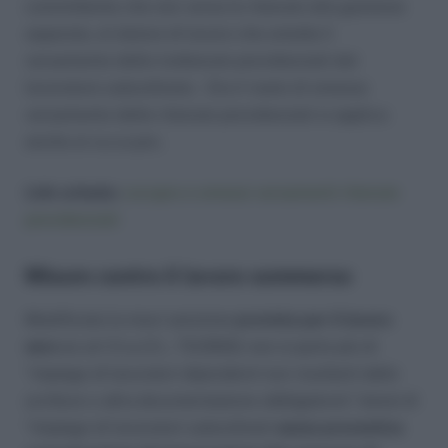
committente che non versa le ritenute alla gestione
separata, al datore di lavoro che omette il
versamento delle trattenute previdenziali del
lavoratore subordinato. Ora il reato di omesso
versamento delle ritenute previdenziali si applica
anche ai co.co.pro.
Link scheda:
cocopro e omessi versamenti ritenute
previdenziali
Misure contro il lavoro sommerso
Modificata la maxi sanzione
prevista per il lavoro
nero
ex art 3 co.3 L. 73/2002; non si parla più di
“
impiego di lavoratori dipendenti non risultanti dalle
scritture o altra documentazione obbligatorie”,
bensì di
“impiego di lavoratori subordinati
senza preventiva