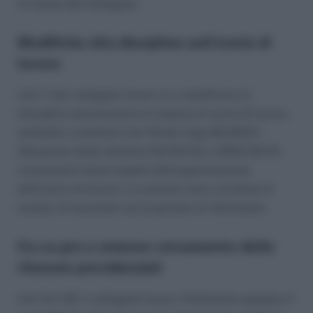
le norme del Collegato.
Modifiche alla disciplina sull’orario di
lavoro
L’art 7 del collegato lavoro va a modificare la
disciplina sanzionatoria in materia di orario di lavoro,
andando a sostituire l’art 18 del d.lgs 66/2003 (
Attuazione delle direttive 93/104/CE e 2000/34/CE
concernenti taluni aspetti dell’organizzazione
dell’orario di lavoro). Le sanzioni sono correlate al
numero di lavoratori ed al periodo di riferimento.
Co.co.pro e omesso versamento delle
ritenute previdenziali
Con l’art 39, il collegato lavoro, finalmente equipara il