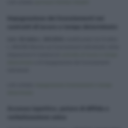
Link scheda:
permessi familiari disabili
Impugnazione dei licenziamenti nei
contratti di lavoro a tempo determinato
L’art. 32 della L. 183/2010,
modificando l’art 6 della
L. 604/66 (Norme sui licenziamenti individuali)
,
detta
disposizioni in materia di
contratto di lavoro a tempo
determinato
e di impugnazione dei licenziamenti
individuali.
Link scheda:
impugnazione licenziamenti a tempo
determinato
Accesso ispettivo, potere di diffida e
verbalizzazione unica