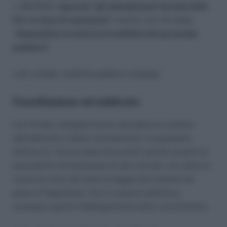
L.183/2010,
riguarda “gli adempimenti formali della
P.A. in tema di assunzioni”
mentre, l’art 13, detta
“
disposizioni in materia di mobilità del personale
pubblico”
.
Link scheda: mobilità pubblico impiego
Conciliazione ed arbitrato
L’art 31 del collegato lavoro disciplina la materia
dell’arbitrato e della conciliazione. La possiamo
definire la “norma della discordia” poichè, proprio la
precedente formulazione di tale articolo, era stata la
causa di rinvio del testo di legge alle Camere da
parte di Napolitano. Con la stesura definitiva,
scompare quindi l’obbligatorietà della conciliazione.