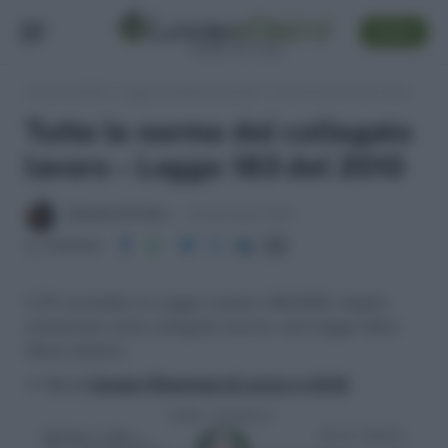
SEGUI
Lavoro e Diritti
»
Leggi, normativa e prassi
»
Tutte le norme del collegato lavoro – Legge 183 del 2010
Tutte le norme del collegato
lavoro – Legge 183 del 2010
Massima Di Paolo
20 Novembre 2010
Condividi
Il 24 novembre la Legge numero 183/2010, meglio
conosciuta come collegato lavoro, sarà legge dello
Stato italiano.
>> Vai al
Canale WhatsApp di Lavoro e Diritti