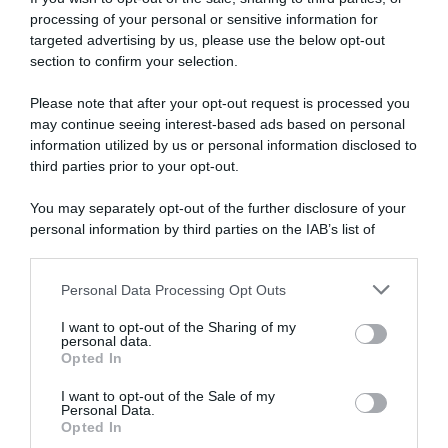
processing of your personal or sensitive information for
targeted advertising by us, please use the below opt-out
section to confirm your selection.
SULLO STESSO ARGOMENTO
Please note that after your opt-out request is processed you
may continue seeing interest-based ads based on personal
NASpI con le dimissioni, via libera anche per chi lascia il
information utilized by us or personal information disclosed to
lavoro a causa della violenza
third parties prior to your opt-out.
Incentivi alle imprese, arriva la riforma: ecco cosa
You may separately opt-out of the further disclosure of your
cambia dal 18 agosto 2026
personal information by third parties on the IAB’s list of
downstream participants.
Vittime del lavoro, nel 2026 più sostegno alle famiglie:
contributi e borse di studio Inail
Personal Data Processing Opt Outs
This information may also be disclosed by us to third parties
on the IAB’s List of Downstream Participants that may further
I want to opt-out of the Sharing of my
disclose it to other third parties.
personal data.
Lavoro e Diritti
risponde gratuitamente ai tuoi
Opted In
Please note that this website/app uses one or more Google
dubbi su: lavoro, pensioni, fisco, welfare.
services and may gather and store information including but
I want to opt-out of the Sale of my
Personal Data.
not limited to your visit or usage behaviour. You may click to
Opted In
grant or deny consent to Google and its third-party tags to
PARLA CON NOI