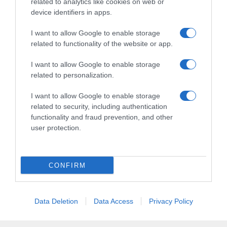
related to analytics like cookies on web or
device identifiers in apps.
I want to allow Google to enable storage
Chi Siamo
Contatti
Redazione
Collabora
LinkedIn
related to functionality of the website or app.
I want to allow Google to enable storage
related to personalization.
I want to allow Google to enable storage
© 2026 Lavoro e Diritti
related to security, including authentication
Testata giornalistica registrata al Tribunale di Larino al n° 511 del 4
functionality and fraud prevention, and other
agosto 2018 – Direttore Responsabile Antonio Maroscia
user protection.
P. IVA 01669200709
CONFIRM
Data Deletion
Data Access
Privacy Policy
Privacy Policy
Cookie Policy
Mappa del Sito