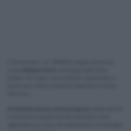
Il 24 novembre , la L 183/2010, meglio conosciuta
come
collegato lavoro
, sarà legge dello Stato
italiano. Per capire i suoi contenuti, riassumiamo in
questo post, tutte le modifiche apportate al mondo
del lavoro.
Ovviamente sarà un work in progress
, proprio perchè
il contenuto di questo articolo riassuntivo verrà
aggiornato man mano che analizzeremo nel dettaglio