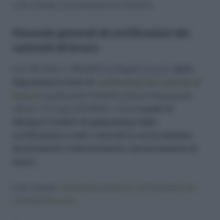
Link scheda: conciliazione ed arbitrato
Clausole generali di certificazioni dei
contratti di lavoro
L’art 30 della L. 183/2010 (collegato lavoro),
detta
disposizioni in tema di
certificazioni dei contratti di
lavoro
; in particolate modifica alcune disposizioni
dell’art 75 d.lgs.276/2003. Il fine
è quello di
allargare l’ambito di applicazione della
certificazione a tutti i
contratti in cui sia dedotta,
direttamente o indirettamente, una prestazione di
lavoro.
Link scheda:
clausole generali di certificazione dei
contratti di lavoro