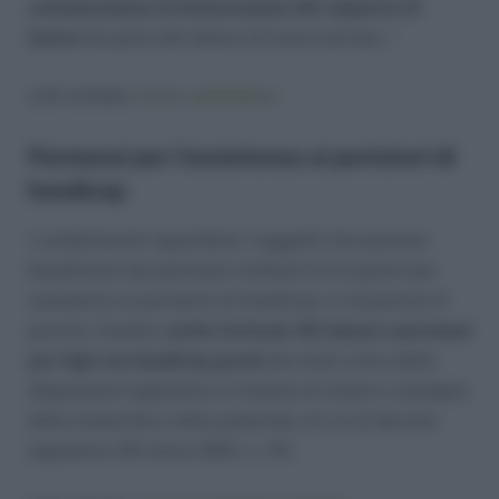
comunicazione di instaurazione
del rapporto di
lavoro
da parte del datore di lavoro privato..”
Link scheda:
lavoro sommerso
Permessi per l’assistenza ai portatori di
handicap
I cambiamenti riguardano i soggetti che possono
beneficiare dei permessi retribuiti di tre giorni per
assistenza al portatore di handicap, in situazione di
gravità. Cambia a
nche l’articolo 42 (riposi e permessi
per figli con handicap gravi)
del testo unico delle
disposizioni legislative in materia di tutela e sostegno
della maternità e della paternità, di cui al decreto
legislativo 26 marzo 2001, n. 151.