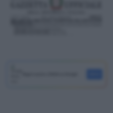
Segui Lavoro e Diritti su Google
SEGUI