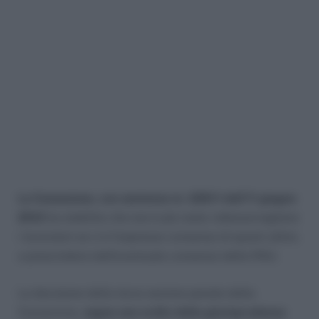
La Cassazione, con sentenza nr. 22611 dell’11 giugno
2012
ha stabilito che non è più reato videosorvegliare
i lavoratori se vi è l’espresso consenso di questi ultimi,
a prescindere dall’eventuale consenso delle RSU.
La decisione della terza sezione penale della
Cassazione,
segna una svolta della giurisprudenza