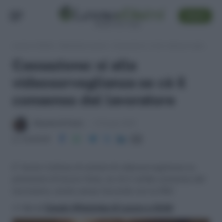
SEGUI
Lavoro e Diritti
»
Sentenze Lavoro
»
Cassazione: si alla videosorveglianza se cè il consenso del lavoratore
Cassazione: si alla
videosorveglianza se cè il
consenso del lavoratore
Massima Di Paolo
13 Giugno 2012
Condividi
E' lecito l'utilizzo di sistemi di videosorveglianza su
postazioni di lavoro fisse, se c'è il valido consenso del
lavoratore, anche senza l'accordo con la RSU
>> Vai al
Canale WhatsApp di Lavoro e Diritti