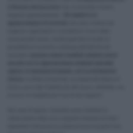
4 Statuto dei lavoratori
che, al secondo comma
dispone espressamente: “
Gli impianti e le
apparecchiature di controllo
che siano richiesti da
esigenze organizzative e produttive ovvero dalla
sicurezza del lavoro, ma dai quali derivi anche la
possibilità di controllo a distanza dell’attività dei
lavoratori,
possono essere installati soltanto previo
accordo con le rappresentanze sindacali aziendali,
oppure, in mancanza di queste, con la commissione
interna
. In difetto di accordo, su istanza del datore di
lavoro, provvede l’Ispettorato del lavoro, dettando, ove
occorra, le modalità per l’uso di tali impianti”.
Nel caso di specie, l’azienda aveva istallato le
videocamere dopo aver acquisito l’assenso di tutti i
dipendenti attraverso la sottoscrizione da parte loro,