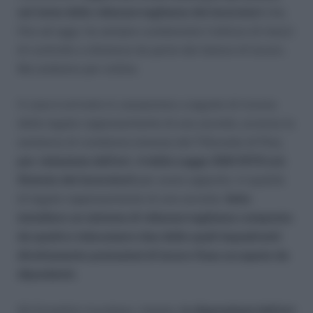
sul tema della videosorveglianza dei lavoratori
che,
fino ad oggi, ha sempre condannato l’utilizzo di mezzi
di controllo a distanza da parte del datore di lavoro.
Ma andiamo per ordine.
Il caso è arrivato in cassazione a seguito di ricorso
della legale rappresentante di una società, avverso la
sentenza di condanna emessa dal Tribunale di Pisa,
per violazione dell’art. 4 della Legge 300/1970 (cd.
Statuto dei lavoratori)
per avere appunto, in qualità
di legale rappresentante di una società,
fatto
installare un sistema di videosorveglianza composta
da quattro telecamere due delle quali inquadranti
direttamente postazioni di lavoro fisse occupate da
dipendenti.
Gli Ermellini ricordano, intanto,
le disposizioni dell’art