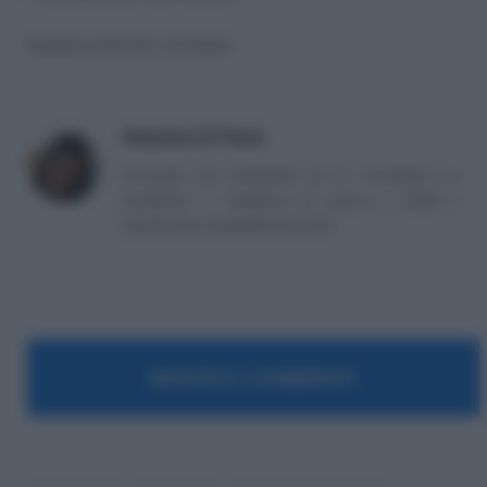
Nessun articolo correlato
Massima Di Paolo
Avvocato non praticante ed ex formatrice, co
fondatrice e redattrice di Lavoro e Diritti e
attualmente impiegata nella PA.
MOSTRA I COMMENTI