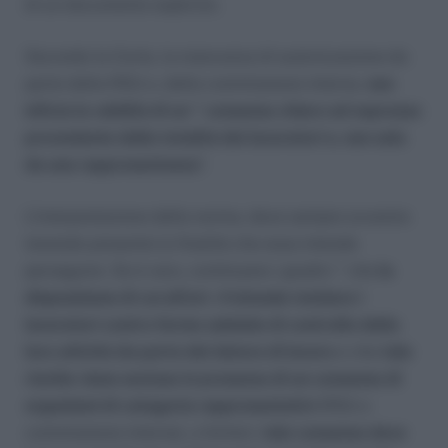
di un documento esplicito.
Secondo la Corte, la mancanza di autorizzazione da
parte della RSU o, della commissione interna,
non
inficia la validità di un “ consenso chiaro ed espresso
proveniente dalla totalità dei lavoratori e, non solo
da una rappresentanza
”.
L’interpretazione della norma, deve sempre avvenire
tenendo presente la finalità che essa intende
perseguire. Se è vero, continuano i giudici “ che
la
disposizione di cui all’art. 4 intende tutelare i
lavoratori contro forme subdole di controllo della
loro attività da parte del datore di lavoro
e che
tale
rischio viene escluso in presenza di un consenso di
organismi di categoria rappresentativi
(RSU o
commissione interna), a fortiori,
tale consenso deve