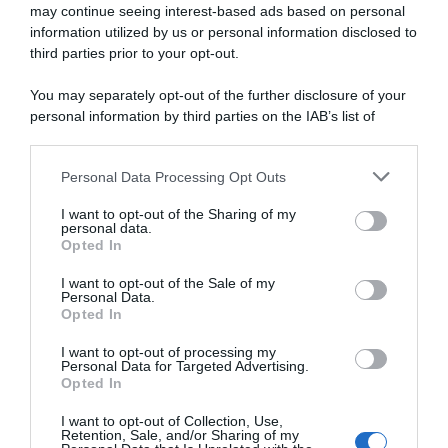
may continue seeing interest-based ads based on personal
lavoro a causa della violenza
information utilized by us or personal information disclosed to
third parties prior to your opt-out.
Incentivi alle imprese, arriva la riforma: ecco cosa
cambia dal 18 agosto 2026
You may separately opt-out of the further disclosure of your
personal information by third parties on the IAB’s list of
Vittime del lavoro, nel 2026 più sostegno alle famiglie:
downstream participants.
contributi e borse di studio Inail
Personal Data Processing Opt Outs
This information may also be disclosed by us to third parties
on the IAB’s List of Downstream Participants that may further
I want to opt-out of the Sharing of my
Lavoro e Diritti
risponde gratuitamente ai tuoi
disclose it to other third parties.
personal data.
dubbi su: lavoro, pensioni, fisco, welfare.
Opted In
Please note that this website/app uses one or more Google
services and may gather and store information including but
I want to opt-out of the Sale of my
Personal Data.
not limited to your visit or usage behaviour. You may click to
PARLA CON NOI
Opted In
grant or deny consent to Google and its third-party tags to
use your data for below specified purposes in below Google
I want to opt-out of processing my
consent section.
Personal Data for Targeted Advertising.
Opted In
I want to opt-out of Collection, Use,
Retention, Sale, and/or Sharing of my