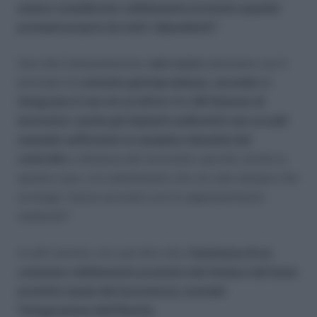
essere considerato validamente prestato quando
promani proprio da tutti i dipendenti”.
Una tale interpretazione,
non cozza
nemmeno con il
principio di
costante giurisprudenza, secondo ci
integrano il reto di cui all’art 4 e 38 Statuto di
lavoratori, anche gli impianti audiovisivi non occulti
essendo sufficiente la semplice idoneità del
controllo
a distanza dei lavoratori; perchè, anche in
questo caso, si è sottolineato che ciò vale sempre che
avvenga “senza accordo con le rappresentanza
sindacali”.
In altri termini, ciò vuol dire che,
l’esistenza di un
consenso validamente prestato dal titolare del bene
protetto (ossia dal lavoratore), esclude
l’integrazione dell’illecito
.