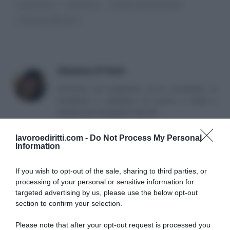
Cassazione
Sentenze
statuto dei lavoratori
videosorveglianza
Massima Di Paolo
Avvocato non praticante ed ex formatrice, co
fondatrice e redattrice di Lavoro e Diritti e
attualmente impiegata nella PA.
lavoroediritti.com -
Do Not Process My Personal
Information
If you wish to opt-out of the sale, sharing to third parties, or
processing of your personal or sensitive information for
targeted advertising by us, please use the below opt-out
SULLO STESSO ARGOMENTO
section to confirm your selection.
Please note that after your opt-out request is processed you
NASpI con le dimissioni, via libera anche per chi lascia il