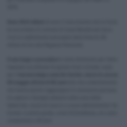
1976.
Sono 30,9 milioni
di euro il risarcimento che la Corte
ha accordato al comune di Casal Monferrato dove
c’era lo stabilimento principale della Eternit; 20
milioni di lire alla Regione Piemonte.
Il non luogo a procedere
è stato dichiarato per l’altro
imputato eccellente di questa trista vicenda, ossia
per il
barone belga Louis De Cartier, morto lo scorso
20 maggio all’età di 92 anni
(età che evidentemente
non hanno potuto raggiungere le tantissime persone,
tra operai e famiglie abitanti nella zone delle
fabbriche, morte di cancro a causa dell’amianto!). De
Cartier, in primo grado, come Schmidheiny, era stato
condannato a 16 anni.