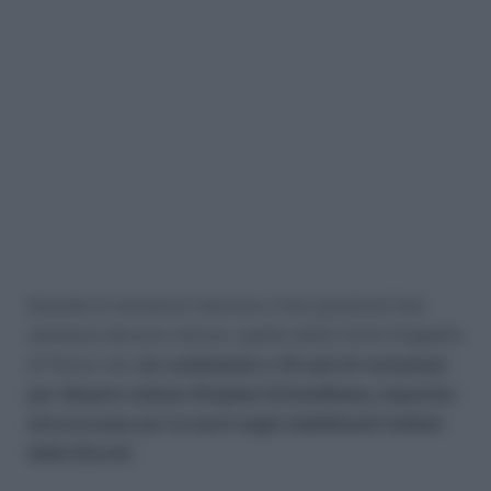
Quando le sentenze riescono a fare giustizia! Una
sentenza davvero storica, quella della Corte d’appello
di Torino che,
ha condannato a 18 anni di reclusione
per disastro doloso Stephan Schmidheiny, imputato
nel processo per le morti negli stabilimenti italiani
della Eternit.