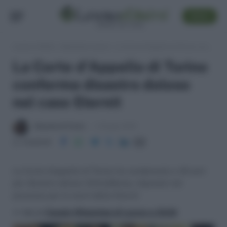
SEGUI
Lavoro e Diritti
»
Sentenze Lavoro
»
La Corte d'Appello di Torino conferma disastro doloso nel caso Eternit
La Corte d'Appello di Torino
conferma disastro doloso
nel caso Eternit
Massima Di Paolo
4 Giugno 2013
Condividi
La Corte d’appello di Torino ha condannato a 18 anni
per disastro doloso Schmidheiny, imputato nel
processo per le morti della Eternit
>> Vai al
Canale WhatsApp di Lavoro e Diritti