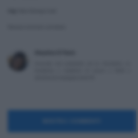
img:
Sala Stampa Inail
Nessun articolo correlato
Massima Di Paolo
Avvocato non praticante ed ex formatrice, co
fondatrice e redattrice di Lavoro e Diritti e
attualmente impiegata nella PA.
MOSTRA I COMMENTI