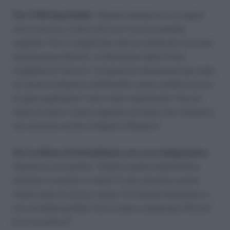
Per il PM Guariniello
“Questa sentenza è un sogno
che si avvera, ci dice che non è mai azzardato
sognare”. Per il magistrato che ha sostenuto l’accusa
nel processo Eternit, la decisione della Corte
d’appello di Torino è “un punto di riferimento per tutte
le cause di disastro ambientale; siamo andati al di là
di ogni aspettativa” ed è stato importante “che sia
stato accolto il nostro appello sul fatto che il disastro
sia avvenuto anche a Napoli e Rubiera”.
Per la difesa di Schmidheiny una vera indignazione.
Queste le sue parole: “Adesso quale imprenditore
straniero investirà in Italia? Il mio assistito investì
molto sulla sicurezza, spese 75 miliardi dell’epoca e
non ne ebbe profitto. Ora è stato condannato 18 anni.
È un incentivo?”.