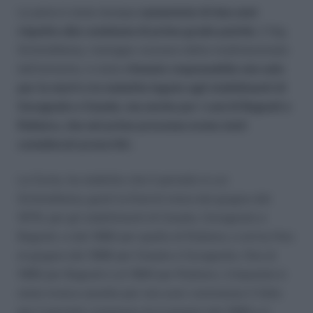
La pena è stata dunque
aumentata di due anni
rispetto alla condanna di primo grado poichè,
il Sig.
Schmidheiny, manager svizzero della multinazionale
dell’amianto, è stato
ritenuto responsabile non solo
per le morti e le malattie legate agli stabilimenti di
Cavagnolo e Casale, ma anche per i casi di Bagnoli e
Rubiera, che nel primo processo erano stati
considerati prescritti.
La Corte, ha stabilito che il periodo in cui
Schmidheiny gestì la Eternit inizia dal giugno del
1976, per gli stabilimenti di Casale, Cavagnolo e
Bagnoli, e dal 1980 per quello di Rubiera, e arriva fino
al giugno del 1986 per Casale e Cavagnolo, fino al
1985 per Bagnoli e al 1984 per Rubiera. L’imputato è
stato invece assolto per non aver commesso il fatto
per il periodo compreso tra il giugno del 1966 e il