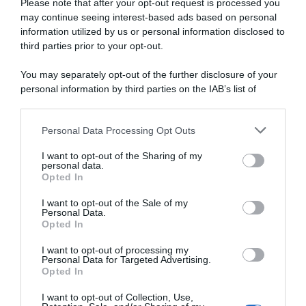
Please note that after your opt-out request is processed you
NASpI con le dimissioni, via libera anche per chi lascia il
may continue seeing interest-based ads based on personal
lavoro a causa della violenza
information utilized by us or personal information disclosed to
third parties prior to your opt-out.
Incentivi alle imprese, arriva la riforma: ecco cosa
cambia dal 18 agosto 2026
You may separately opt-out of the further disclosure of your
personal information by third parties on the IAB’s list of
Vittime del lavoro, nel 2026 più sostegno alle famiglie:
downstream participants.
contributi e borse di studio Inail
Personal Data Processing Opt Outs
This information may also be disclosed by us to third parties
on the IAB’s List of Downstream Participants that may further
I want to opt-out of the Sharing of my
disclose it to other third parties.
Lavoro e Diritti
risponde gratuitamente ai tuoi
personal data.
Opted In
dubbi su: lavoro, pensioni, fisco, welfare.
Please note that this website/app uses one or more Google
services and may gather and store information including but
I want to opt-out of the Sale of my
Personal Data.
not limited to your visit or usage behaviour. You may click to
PARLA CON NOI
Opted In
grant or deny consent to Google and its third-party tags to
use your data for below specified purposes in below Google
I want to opt-out of processing my
consent section.
Personal Data for Targeted Advertising.
Opted In
I want to opt-out of Collection, Use,