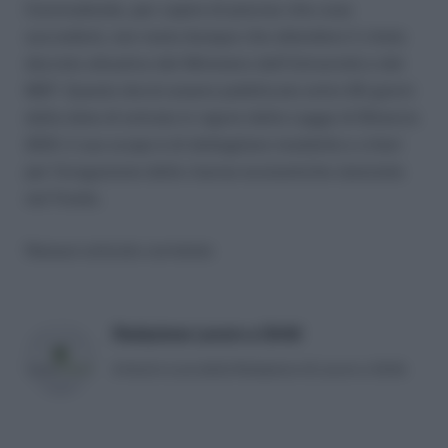
Concludendo, per capire di preciso che cosa
succederà, non resta dunque che attendere il citato
decreto attuativo del Ministero dell’Università e del
MEF. Questo dovrà essere pubblicato entro 60 giorni
dalla data di entrata in vigore della Legge di Bilancio
2021; il suo scopo è di dettagliare modalità e criteri
per l’erogazione delle risorse economiche stanziate
nel Fondo.
Nessun articolo correlato
Redazione Lavoro e Diritti
Articoli a cura della Redazione di Lavoro e Diritti.