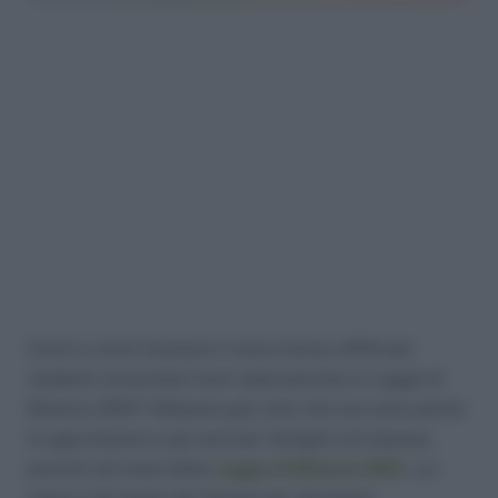
Cos’è e come funziona il nuovo bonus affitti per
studenti universitari fuori sede previsto in Legge di
Bilancio 2021? Abbiamo già visto che non sono poche
le agevolazioni e gli aiuti per famiglie ed imprese,
previsti nel testo della
Legge di Bilancio 2021
, cui