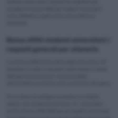
Vediamo allora sono i requisiti da rispettare per
accedere al bonus affitti per studenti universitari,
come ottenerlo e quale sarà il meccanismo di
attuazione.
Bonus affitti studenti universitari: i
requisiti generali per ottenerlo
La manovra 2021 dovrà essere approvata entro il 31
dicembre, in tutte le sue parti, onde evitare il rischio
dell’esercizio provvisorio, che graverebbe
ulteriormente sul tessuto socio-economico del paese.
Tra le misure di sostegno economico ai cittadini
italiani, che compaiono nel testo, c’è – come detto –
anche il bonus affitti 2021 per gli studenti universitari