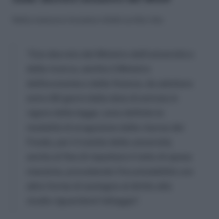
Nella manovra troviamo infatti scritto che:
“Con decreto del Ministro dell’università e
della ricerca, sentito il Ministro
dell’economia e delle finanze, da adottare
entro 60 giorni dalla data di entrata in
vigore della legge, sono definite le
modalità di erogazione delle risorse del
Fondo, per il tramite delle università,
anche al fine di rispettare il tetto di spesa
massima, prevedendo l’incumulabilità con
altre forme di sostegno al diritto allo
studio riguardanti l’alloggio”.