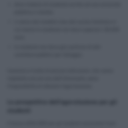
deve trattarsi di studente iscritto ad una università
pubblica o statale;
il valore del modello Isee del nucleo familiare in
cui rientra lo studente non deve superare i 20.000
euro;
lo studente non deve già usufruire di altri
contributi pubblici per l’alloggio.
Insomma si tratta di precise indicazioni, che vanno
rispettate una ad una dall’interessato, pena
l’impossibilità di ottenere l’agevolazione.
Le prospettive dell’agevolazione per gli
studenti
Il bonus affitti 2021 per gli studenti universitari fuori