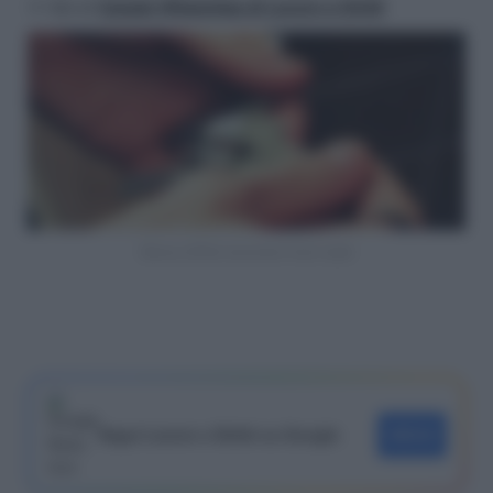
>> Vai al
Canale WhatsApp di Lavoro e Diritti
Bonus affitto lavoratori fuori sede
Segui Lavoro e Diritti su Google
SEGUI