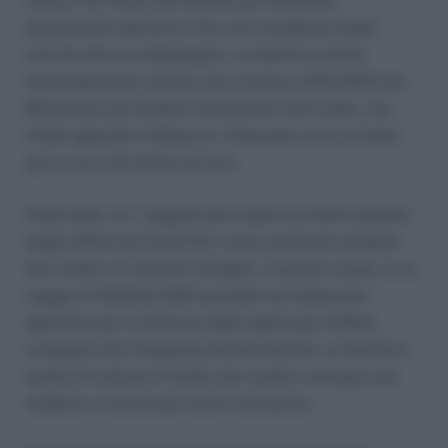
manca l’ok finale del Senato per diventare
pienamente operativa. Ora, nel complesso degli
articoli che la compongono, si inserisce anche
l’emendamento relativo ad un bonus affitti 2021 (art.
89 bis) per gli studenti universitari fuori sede, che
infatti approda in Manovra, finanziato con un fondo
pari a circa 15 milioni di euro.
D’altronde, tra i soggetti più colpiti economicamente
dagli effetti del Covid-19 vi sono anche gli studenti
fuori sede e le relative famiglie. A questo scopo, la ex
Legge di Stabilità 2021 prevede una dotazione
specifica per il rimborso delle spese per l’affitto
collegate alla frequenza dell’università. La finalità è
quella di tutelare il diritto allo studio e dunque non
metterlo a rischio per motivi economici.