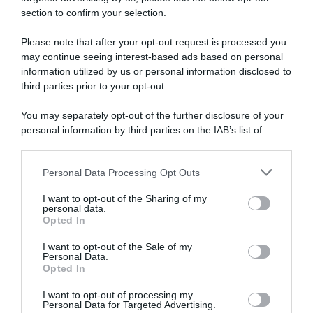
section to confirm your selection.
SULLO STESSO ARGOMENTO
Please note that after your opt-out request is processed you
may continue seeing interest-based ads based on personal
NASpI con le dimissioni, via libera anche per chi lascia il
information utilized by us or personal information disclosed to
lavoro a causa della violenza
third parties prior to your opt-out.
Incentivi alle imprese, arriva la riforma: ecco cosa
You may separately opt-out of the further disclosure of your
cambia dal 18 agosto 2026
personal information by third parties on the IAB’s list of
downstream participants.
Vittime del lavoro, nel 2026 più sostegno alle famiglie:
contributi e borse di studio Inail
Personal Data Processing Opt Outs
This information may also be disclosed by us to third parties
on the IAB’s List of Downstream Participants that may further
I want to opt-out of the Sharing of my
disclose it to other third parties.
personal data.
Lavoro e Diritti
risponde gratuitamente ai tuoi
Opted In
Please note that this website/app uses one or more Google
dubbi su: lavoro, pensioni, fisco, welfare.
services and may gather and store information including but
I want to opt-out of the Sale of my
Personal Data.
not limited to your visit or usage behaviour. You may click to
Opted In
grant or deny consent to Google and its third-party tags to
PARLA CON NOI
use your data for below specified purposes in below Google
I want to opt-out of processing my
consent section.
Personal Data for Targeted Advertising.