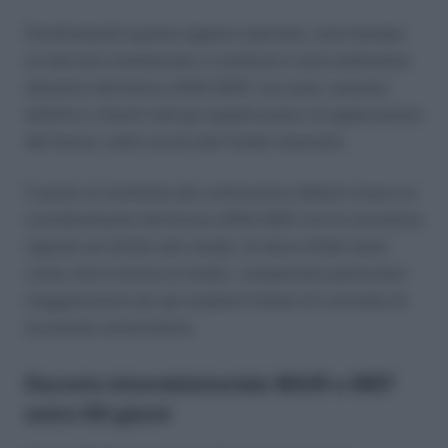
Parafrasando quanto appena riportato, sarà dunque
un decreto ministeriale a costituire il provvedimento
attuativo del bonus affitti 2021; con esso, saranno
definiti e chiariti tutti gli aspetti pratici di applicazione
del bonus, sulla scorta del Fondo stanziato.
Il punto al momento più controverso attiene invece al
coordinamento del bonus affitti 2021 con la normativa
vigente sul diritto allo studio. Si deve infatti tener
conto che le borse di studio comportano particolari
maggiorazioni per gli studenti titolari di contratto di
locazione universitaria.
Decreto interministeriale MIUR e MEF
entro 60 giorni