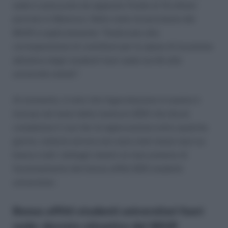
sede è assicurato da apposito Fondo di 15 milioni
previsto in Manovra. Nello stato di previsione del
MIUR è esplicitamente “finalizzato alla
corresponsione di contributi per le spese di locazione
abitativa degli studenti fuori sede iscritti alle
università statali”.
Al momento, è noto che l’agevolazione in esame è
inclusa nel testo della manovra 2021 che dovrà
completare il suo iter di approvazione entro qualche
giorno, tuttavia ancora non sono stati messi nero su
bianco tutti i dettagli relativi al meccanismo di
funzionamento del bonus affitti 2021 studenti
universitari.
Bonus affitti studenti universitari fuori
sede: decreto attuativo del MIUR