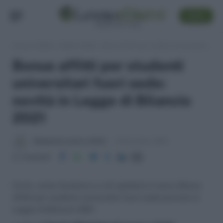
SEGUI
Lavoro e Diritti
»
Soldi e Diritti
»
Bonus affitti per studenti universitari fuori sede: novità in Legge di Bilancio 2021
Bonus affitti per studenti
universitari fuori sede:
novità in Legge di Bilancio
2021
Redazione Lavoro e Diritti
29 Dicembre 2020
Condividi
Cos'è, come funziona e a chi spetterà il nuovo Bonus
Affitti per studenti universitari fuori sede previsto in
Legge di Bilancio 2021.