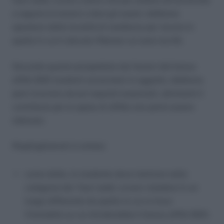
fuori sede, ovvero coloro che per andare all’università
a seguire le lezioni e dare gli esami, debbono
spostarsi dalla località di residenza per recarsi in
quella in cui è ubicato l’Ateneo cui sono iscritti.
Secondo quanto prospettato dai fautori del bonus
affitti 2021 studenti universitari in oggetto, debbono
però ricorrere alcuni requisiti essenziali, altrimenti il
contributo per le spese di affitto non potrà essere
ottenuto.
Riepiloghiamoli in sintesi:
come detto, lo studente deve rientrare nella
categoria dei ‘fuori sede’, ovvero risiedere in un
luogo differente da quello in cui si trova
l’immobile su cui sfrutterebbe il bonus affitti 2021;