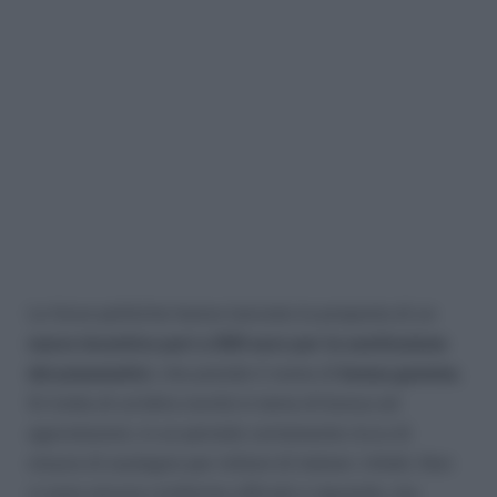
Le forze politiche hanno lanciato la proposta di un
nuovo incentivo pari a 200 euro per la sostituzione
dei pneumatici
, che prende il nome di
bonus gomme.
Si tratta di un’altra novità in tema di bonus ed
agevolazioni, in un periodo certamente ricco di
misure di sostegno per milioni di italiani. Infatti, Non
vi sono ancora conferme ufficiali a riguardo, ma