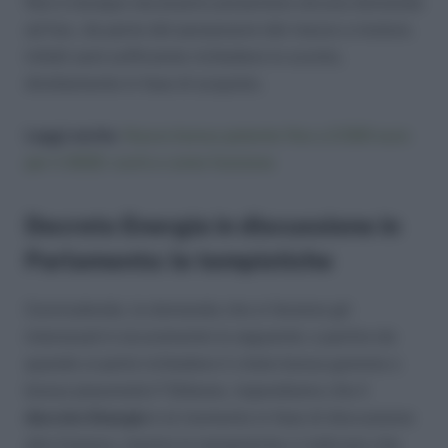
Non è dunque necessario presentare alcuna domanda
ad hoc, da parte del possessore del mezzo a motore.
Infatti sarà sufficiente richiedere lo sconto,
direttamente in fase di acquisto.
Leggi anche
:
Nuovo bonus patente fino a 2.500 euro
per il 2022: cos’è e come funziona
Decreto Energia in discussione in
Parlamento: le tempistiche
Concludendo, la domanda che si faranno gli
interessati è sicuramente la seguente: a partire da
quando si potrà richiedere il citato bonus gomme o
bonus pneumatici? Ebbene, rispondiamo che il
decreto Energia
è al momento in fase di discussione
alla Camera, mentre le tempistiche ci indicano che