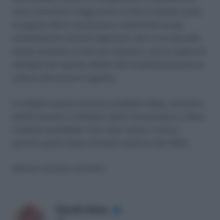
sarà convertito in legge entro la fine di questo mese.
A seguito della conversione e soprattutto se gli
emendamenti saranno approvati, sarà in un secondo
tempo emanato un decreto attuativo, con le regole di
dettaglio per quanto attiene alle modalità pratiche di
utilizzo del bonus in oggetto.
A redigere questo decreto sarebbero Mise, ministero
dell’Economia e ministero delle Infrastrutture e della
mobilità sostenibile. Una volta varato, il bonus
gomme potrà essere sfruttato nell’arco del 2022.
Nessun articolo correlato
Claudio Garau
✔
LinkedIn