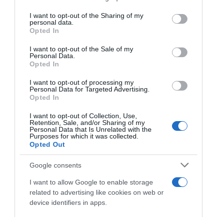
on the IAB’s List of Downstream Participants that may further
I want to opt-out of the Sharing of my
disclose it to other third parties.
personal data.
Lavoro e Diritti
risponde gratuitamente ai tuoi
Opted In
Please note that this website/app uses one or more Google
dubbi su: lavoro, pensioni, fisco, welfare.
services and may gather and store information including but
I want to opt-out of the Sale of my
Personal Data.
not limited to your visit or usage behaviour. You may click to
Opted In
grant or deny consent to Google and its third-party tags to
PARLA CON NOI
use your data for below specified purposes in below Google
I want to opt-out of processing my
consent section.
Personal Data for Targeted Advertising.
Opted In
I want to opt-out of Collection, Use,
Retention, Sale, and/or Sharing of my
Personal Data that Is Unrelated with the
Purposes for which it was collected.
Opted Out
Google consents
I want to allow Google to enable storage
related to advertising like cookies on web or
device identifiers in apps.