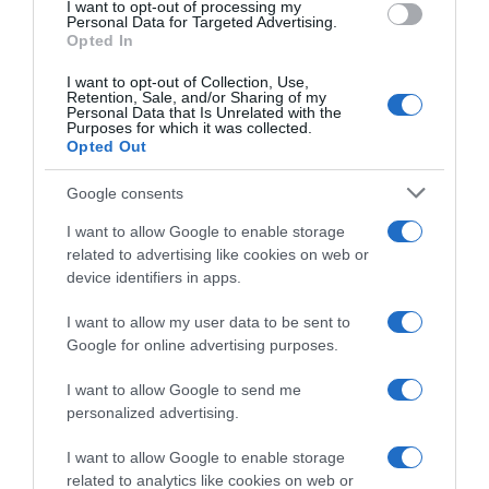
I want to opt-out of processing my
consent section.
Personal Data for Targeted Advertising.
Opted In
I want to opt-out of Collection, Use,
Retention, Sale, and/or Sharing of my
Personal Data that Is Unrelated with the
Purposes for which it was collected.
Opted Out
Google consents
I want to allow Google to enable storage
related to advertising like cookies on web or
device identifiers in apps.
I want to allow my user data to be sent to
Google for online advertising purposes.
I want to allow Google to send me
personalized advertising.
I want to allow Google to enable storage
related to analytics like cookies on web or