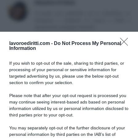
Massima Di Paolo
Avvocato non praticante ed ex formatrice, co
fondatrice e redattrice di Lavoro e Diritti e
attualmente impiegata nella PA.
lavoroediritti.com -
Do Not Process My Personal
Information
If you wish to opt-out of the sale, sharing to third parties, or
processing of your personal or sensitive information for
targeted advertising by us, please use the below opt-out
SULLO STESSO ARGOMENTO
section to confirm your selection.
Please note that after your opt-out request is processed you
NASpI con le dimissioni, via libera anche per chi lascia il
may continue seeing interest-based ads based on personal
lavoro a causa della violenza
information utilized by us or personal information disclosed to
third parties prior to your opt-out.
Incentivi alle imprese, arriva la riforma: ecco cosa
cambia dal 18 agosto 2026
You may separately opt-out of the further disclosure of your
personal information by third parties on the IAB’s list of
Vittime del lavoro, nel 2026 più sostegno alle famiglie: