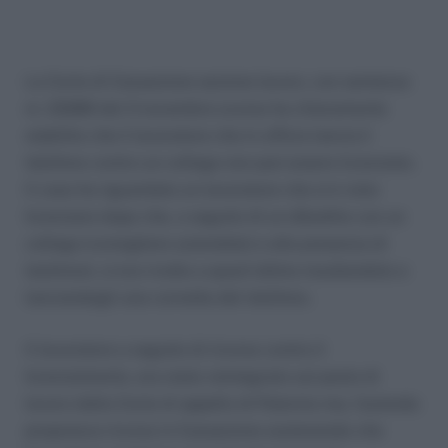
La Corte di Cassazione sezione lavoro, con sentenza
nr. 23289 del 3 novembre scorso ha chiaramente
stabilito che il lavoratore che in ufficio lancia il
telefono contro un collega non può essere licenziato.
Il caso ha riguardato un lavoratore che si è visto
licenziare dopo che, a seguito di un dibattito con un
collega (consigliere aziendale) e alla presenza di
testimoni, si era rivolto a quest’ultimo insultandolo e
lanciandogli una cornetta del telefono.
Il lavoratore a seguito di ricorso contro il
licenziamento, era stato reintegrato sul posto di
lavoro dalla Corte di appello di Palermo ma, l’azienda
proponeva ricorso in Cassazione sostenendo che