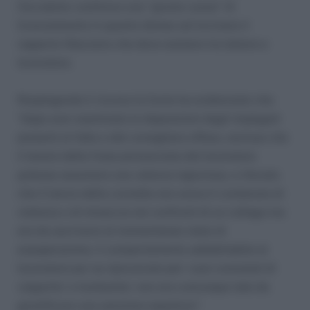
l’accaduto costituiva una “giusta causa” di
licenziamento in quanto idoneo ad incrinare il
rapporto fiduciario che deve esistere tra datore e
lavoratore.
Respingendo il ricorso la Corte ha evidenziato che
”dopo aver esaminato le deposizioni degli impiegati
presenti al fatto e del consigliere offeso, escluso che
il tenore della frase pronunciata dal lavoratore
potesse assumere una valenza ingiuriosa, e rilevato
che il lancio della cornetta non aveva il contenuto di
violenza o di minaccia nei confronti di un collega ma
era da ascriversi al momentaneo stato di
esasperazione, il comportamento addebitabile al
lavoratore pur se riprovevole per i suoi connotati di
volgarita’ e inurbanita’, non era comunque tale da
giustificare una sanzione espulsiva”.