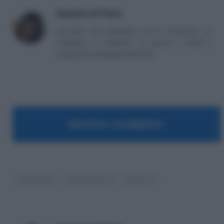
Massima Di Paolo
Avvocato non praticante ed ex formatrice, co
fondatrice e redattrice di Lavoro e Diritti e
attualmente impiegata nella PA.
MOSTRA I COMMENTI
Cassazione
Licenziamento
Sentenze