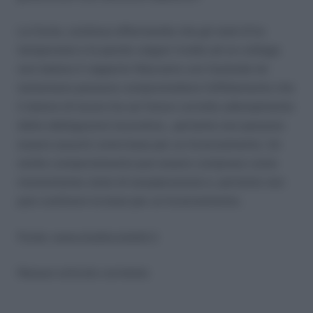
La Corte, continua affermando che gli stati d’ira
temporanei e le parole volgari rivolte ad un collega
non ledono il rapporto fiduciario con l’azienda nè
tantomeno possono compromettere l’affidamento che
il datore di lavoro ha sul futuro corretto adempimento
delle obbligazioni lavorative., pertanto non possono
essere assunti come base per un licenziamento. Un
simile comportamento può essere compreso come
momentaneo stato di esasperazione e, pertanto non
può costituire la base per un licenziamento.
Fonte: www.studiocataldi.it
Nessun articolo correlato