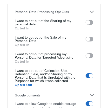
downstream participants.
contributi e borse di studio Inail
Personal Data Processing Opt Outs
This information may also be disclosed by us to third parties
on the IAB’s List of Downstream Participants that may further
I want to opt-out of the Sharing of my
Lavoro e Diritti
risponde gratuitamente ai tuoi
disclose it to other third parties.
personal data.
dubbi su: lavoro, pensioni, fisco, welfare.
Opted In
Please note that this website/app uses one or more Google
services and may gather and store information including but
I want to opt-out of the Sale of my
Personal Data.
not limited to your visit or usage behaviour. You may click to
PARLA CON NOI
Opted In
grant or deny consent to Google and its third-party tags to
use your data for below specified purposes in below Google
I want to opt-out of processing my
consent section.
Personal Data for Targeted Advertising.
Opted In
I want to opt-out of Collection, Use,
Retention, Sale, and/or Sharing of my
Personal Data that Is Unrelated with the
Purposes for which it was collected.
Opted Out
Google consents
I want to allow Google to enable storage