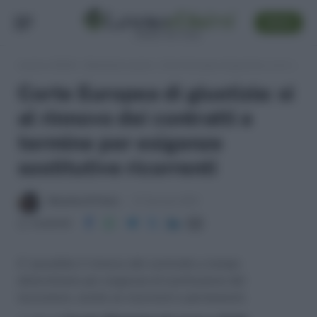
SEGUI
Lavoro e Diritti
»
Sentenze Lavoro
»
Corte Europea di giustizia: si al rinnovo dei contratti a termine per esigenze sostitutive ricorrenti
Corte Europea di giustizia: si
al rinnovo dei contratti a
termine per esigenze
sostitutive ricorrenti
Massima Di Paolo
31 Gennaio 2012
Condividi
E' possibile il rinnovo del contratto a tempo
determinato per esigenza di sostituzione del
lavoratore, anche se ricorrenti o permanenti.