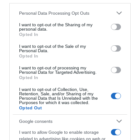
downstream participants.
chi vedrà le trattenute da agosto
Personal Data Processing Opt Outs
This information may also be disclosed by us to third parties
on the IAB’s List of Downstream Participants that may further
I want to opt-out of the Sharing of my
Lavoro e Diritti
risponde gratuitamente ai tuoi
disclose it to other third parties.
personal data.
dubbi su: lavoro, pensioni, fisco, welfare.
Opted In
Please note that this website/app uses one or more Google
services and may gather and store information including but
I want to opt-out of the Sale of my
Personal Data.
not limited to your visit or usage behaviour. You may click to
PARLA CON NOI
Opted In
grant or deny consent to Google and its third-party tags to
use your data for below specified purposes in below Google
I want to opt-out of processing my
consent section.
Personal Data for Targeted Advertising.
Opted In
I want to opt-out of Collection, Use,
Retention, Sale, and/or Sharing of my
Personal Data that Is Unrelated with the
Purposes for which it was collected.
Opted Out
Google consents
I want to allow Google to enable storage
related to advertising like cookies on web or