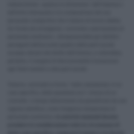
indeterminato – qualora le dimensioni dell’impresa o
dell’ente interessato e la composizione del suo
personale comportino che il datore di lavoro debba
far fronte ad un’esigenza ricorrente o permanente di
personale sostitutivo – oltrepasserebbe gli obiettivi
perseguiti dall’accordo quadro delle parti sociali
europee attuato dal diritto dell’Unione, e violerebbe,
pertanto, il margine di discrezionalità riconosciuto
agli Stati membri e alle parti sociali.
Tuttavia, conclude la Corte, “nella valutazione, in un
caso specifico, della questione se il rinnovo di un
contratto a tempo determinato sia giustificato da una
ragione obiettiva, come l’esigenza temporanea di
personale sostitutivo,
le autorità nazionali devono
prendere in considerazione tutte le circostanze di
detto caso specifico, compresi il numero e la durata