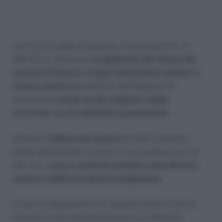
La Corte Europea di giustizia, con sentenza nr. C-
586/10, ha affermato
la legittimità del rinnovo dei
contratti di lavoro a tempo determinato quando, il
rinnovo stesso è
giustificato dall’esigenza di
sostituzione
anche se tale esigenza risulta
ricorrente, se non addirittura permanente.
Tuttavia,
l’utilizzo non abusivo
di detti contratti a
tempo determinato conclusi in successione può, se
del caso, e
ssere verificato tenendo conto del loro
numero e della loro durata complessiva.
Il caso ha riguardato una cittadina tedesca che ha
lavorato come dipendente presso un Tribunale