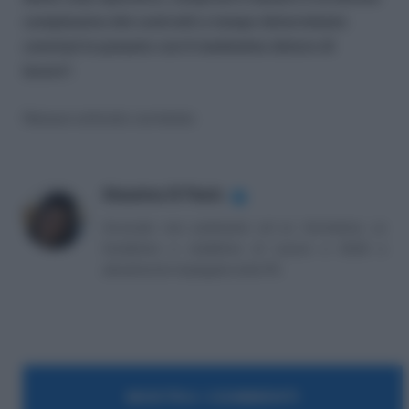
complessiva dei contratti a tempo determinato
conclusi in passato con il medesimo datore di
lavoro”.
Nessun articolo correlato
Massima Di Paolo
✔
Avvocato non praticante ed ex formatrice, co
fondatrice e redattrice di Lavoro e Diritti e
attualmente impiegata nella PA.
MOSTRA I COMMENTI