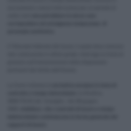
successione e senza interruzione per un periodo di
undici anni
non potrebbero in alcun caso
corrispondere ad un’esigenza temporanea di
personale sostitutivo
.
Il Tribunale federale del lavoro, il quale deve risolvere
tale controversia in ultimo grado, interroga la Corte di
giustizia sull’interpretazione delle disposizioni
pertinenti del diritto dell’Unione.
La Corte richiama la
normativa europea in tema di
contratto a tempo determinato
: la Direttiva
1999/70/CE del Consiglio, del 28 giugno
1999,
stabilisce che i contratti di lavoro a tempo
indeterminato costituiscono la forma generale dei
rapporti di lavoro
.