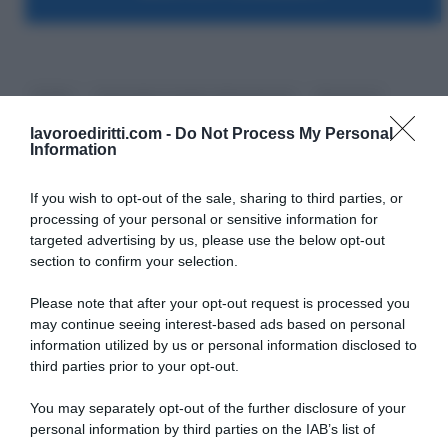
CCNL
Contratto a tempo determinato
Sentenze
lavoroediritti.com -
Do Not Process My Personal
Information
If you wish to opt-out of the sale, sharing to third parties, or
processing of your personal or sensitive information for
targeted advertising by us, please use the below opt-out
SULLO STESSO ARGOMENTO
section to confirm your selection.
Please note that after your opt-out request is processed you
Pagamenti INPS agosto 2026, calendario aggiornato:
may continue seeing interest-based ads based on personal
quando arrivano Assegno Unico, ADI e NASpI
information utilized by us or personal information disclosed to
third parties prior to your opt-out.
Carta d’identità cartacea, dal 3 agosto cambia (quasi)
tutto: ecco quando non vale più
You may separately opt-out of the further disclosure of your
personal information by third parties on the IAB’s list of
Quattordicesima pensioni, l’INPS avvia i recuperi: ecco