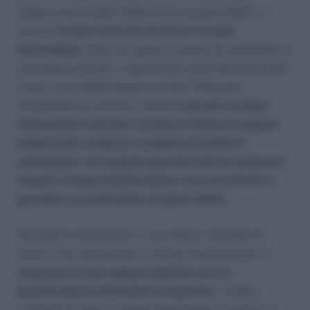
tedesco dal 2 luglio 1996 al 31 dicembre 2007, in
forza di
tredici contratti di lavoro a tempo
determinato
. Essa occupava un posto di assistente di
cancelleria presso il segretariato della Sezione delle
cause civili dell’Amtsgericht Köln (Tribunale
distrettuale di Colonia). Quest
i contratti a tempo
determinato venivano conclusi a fronte di congedi
temporanei, compresi i congedi parentali di
educazione, e di congedi speciali fruiti da assistenti
assunti a tempo indeterminato, ed erano diretti a
garantire la sostituzione di questi ultimi.
Secondo la lavoratrice, il suo ultimo contratto di
lavoro è da considerarsi a tempo indeterminato in
mancanza di una ragione obiettiva che ne
giustificasse la limitazione temporale
. I tredici
contratti di lavoro a tempo determinato conclusi in