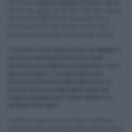
dell’Unione (
vedasi la clausola nr 5, punto 1, lett a)
dell’accordo quadro del 18 marzo 1999 che compare
nella direttiva 1999/70/CE) che giustifica sia la
durata determinata dei contratti conclusi con il
personale sostitutivo sia il rinnovo di tali contratti.
“Il solo fatto che un datore di lavoro sia obbligato a
ricorrere a sostituzioni temporanee in modo
ricorrente, se non addirittura permanente, e che si
possa provvedere a tali sostituzioni anche
attraverso l’assunzione di dipendenti in forza di
contratti di lavoro a tempo indeterminato non
comporta l’assenza di una ragione obiettiva, né
l’esistenza di un abuso”
.
In effetti, prosegue la Corte, il fatto di richiedere
automaticamente la conclusione di contratti a tempo