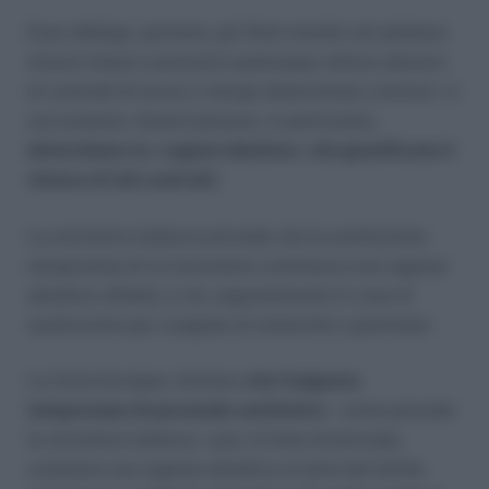
Esso obbliga, pertanto, gli Stati membri ad adottare
misure intese a prevenire qualunque utilizzo abusivo
di contratti di lavoro a tempo determinato conclusi in
successione. Questi possono, in particolare,
determinare le «ragioni obiettive» che giustificano il
rinnovo di tali contratti
.
La normativa tedesca prevede che la sostituzione
temporanea di un lavoratore costituisca una ragione
obiettiva siffatta, e ciò, segnatamente in caso di
sostituzione per congedo di maternità o parentale.
La Corte Europea, dichiara
che l’esigenza
temporanea di personale sostitutivo
– come prevede
la normativa tedesca – può, in linea di principio,
costituire una ragione obiettiva ai sensi del diritto