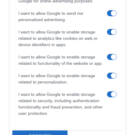
Google for online advertising purposes.
I want to allow Google to send me
personalized advertising.
I want to allow Google to enable storage
related to analytics like cookies on web or
device identifiers in apps.
I want to allow Google to enable storage
Chi Siamo
Contatti
Redazione
Collabora
LinkedIn
related to functionality of the website or app.
I want to allow Google to enable storage
related to personalization.
I want to allow Google to enable storage
© 2026 Lavoro e Diritti
related to security, including authentication
Testata giornalistica registrata al Tribunale di Larino al n° 511 del 4
functionality and fraud prevention, and other
agosto 2018 – Direttore Responsabile Antonio Maroscia
user protection.
P. IVA 01669200709